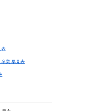
見表
・卒業 早見表
表