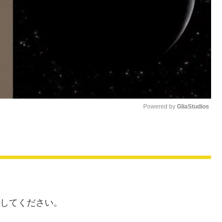
Powered by 
GliaStudios
M
u
t
e
算してください。