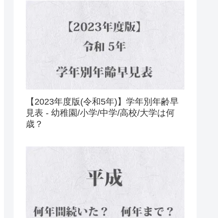
【2023年度版(令和5年)】学年別年齢早
見表 - 幼稚園/小学/中学/高校/大学は何
歳？