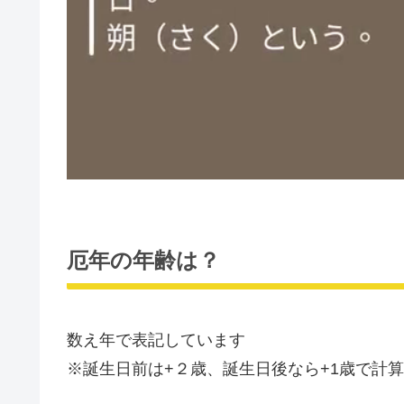
厄年の年齢は？
数え年で表記しています
※誕生日前は+２歳、誕生日後なら+1歳で計