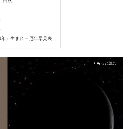
目次
年
年
40年）生まれ – 厄年早見表
もっと読む
arrow_forward_ios