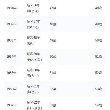
昭和56年
1981年
47歳
48歳
酉(とり)
昭和57年
1982年
48歳
49歳
戌(いぬ)
昭和58年
1983年
49歳
50歳
亥(い)
昭和59年
1984年
50歳
51歳
子(ねずみ)
昭和60年
1985年
51歳
52歳
丑(うし)
昭和61年
1986年
52歳
53歳
寅(とら)
昭和62年
1987年
53歳
54歳
卯(うさぎ)