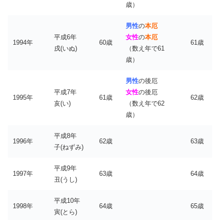
歳）
男性
の
本厄
平成6年
女性
の
本厄
1994年
60歳
61歳
戌(いぬ)
（数え年で61
歳）
男性
の後厄
平成7年
女性
の後厄
1995年
61歳
62歳
亥(い)
（数え年で62
歳）
平成8年
1996年
62歳
63歳
子(ねずみ)
平成9年
1997年
63歳
64歳
丑(うし)
平成10年
1998年
64歳
65歳
寅(とら)