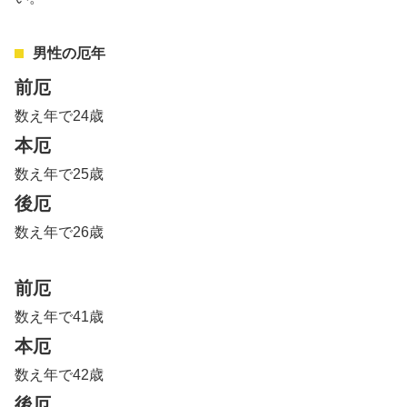
男性の厄年
前厄
数え年で24歳
本厄
数え年で25歳
後厄
数え年で26歳
前厄
数え年で41歳
本厄
数え年で42歳
後厄