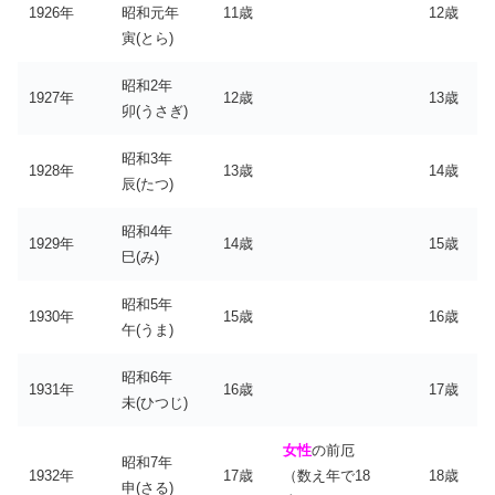
1926年
昭和元年
11歳
12歳
寅(とら)
昭和2年
1927年
12歳
13歳
卯(うさぎ)
昭和3年
1928年
13歳
14歳
辰(たつ)
昭和4年
1929年
14歳
15歳
巳(み)
昭和5年
1930年
15歳
16歳
午(うま)
昭和6年
1931年
16歳
17歳
未(ひつじ)
女性
の前厄
昭和7年
1932年
17歳
（数え年で18
18歳
申(さる)