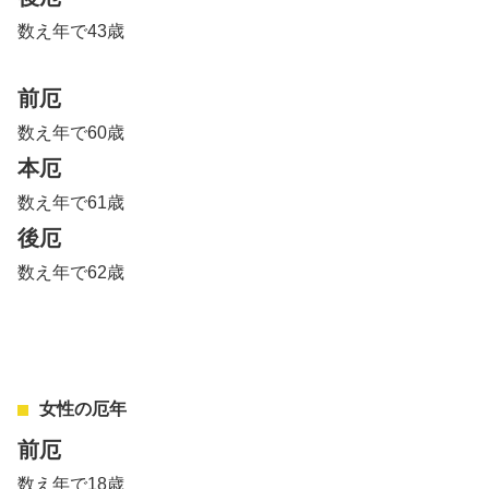
数え年で43歳
前厄
数え年で60歳
本厄
数え年で61歳
後厄
数え年で62歳
女性の厄年
前厄
数え年で18歳