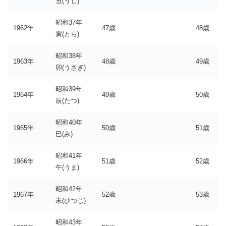
丑(うし)
昭和37年
1962年
47歳
48歳
寅(とら)
昭和38年
1963年
48歳
49歳
卯(うさぎ)
昭和39年
1964年
49歳
50歳
辰(たつ)
昭和40年
1965年
50歳
51歳
巳(み)
昭和41年
1966年
51歳
52歳
午(うま)
昭和42年
1967年
52歳
53歳
未(ひつじ)
昭和43年