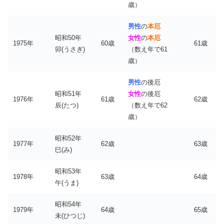
歳）
男性
の
本厄
昭和50年
女性
の
本厄
1975年
60歳
61歳
卯(うさぎ)
（数え年で61
歳）
男性
の後厄
昭和51年
女性
の後厄
1976年
61歳
62歳
辰(たつ)
（数え年で62
歳）
昭和52年
1977年
62歳
63歳
巳(み)
昭和53年
1978年
63歳
64歳
午(うま)
昭和54年
1979年
64歳
65歳
未(ひつじ)