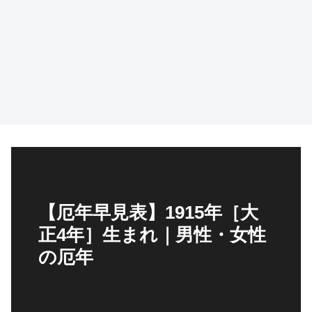
【厄年早見表】1915年［大
正4年］生まれ｜男性・女性
の厄年