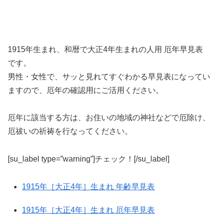
1915年生まれ、和暦で大正4年生まれの人用 厄年早見表
です。
男性・女性で、サッと見れてすぐわかる早見表になってい
ますので、厄年の確認用にご活用ください。
厄年に該当する方は、お住いの地域の神社などで厄除け、
厄祓いの祈祷を行なってください。
[su_label type=”warning”]チェック！[/su_label]
1915年［大正4年］生まれ 年齢早見表
1915年［大正4年］生まれ 厄年早見表