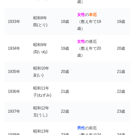
歳）
女性
の
本厄
昭和8年
1933年
18歳
（数え年で19
19歳
酉(とり)
歳）
女性
の後厄
昭和9年
1934年
19歳
（数え年で20
20歳
戌(いぬ)
歳）
昭和10年
1935年
20歳
21歳
亥(い)
昭和11年
1936年
21歳
22歳
子(ねずみ)
昭和12年
1937年
22歳
23歳
丑(うし)
男性
の前厄
昭和13年
1938年
23歳
（数え年で24
24歳