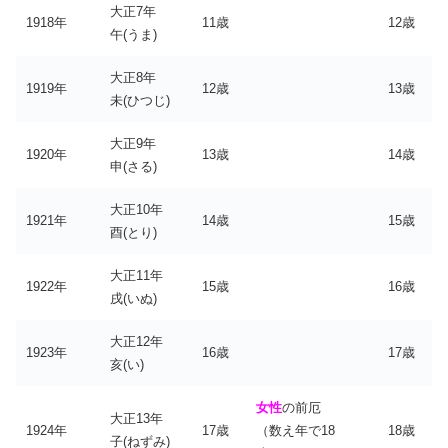
大正7年
1918年
11歳
12歳
午(うま)
大正8年
1919年
12歳
13歳
未(ひつじ)
大正9年
1920年
13歳
14歳
申(さる)
大正10年
1921年
14歳
15歳
酉(とり)
大正11年
1922年
15歳
16歳
戌(いぬ)
大正12年
1923年
16歳
17歳
亥(い)
女性
の前厄
大正13年
1924年
17歳
（数え年で18
18歳
子(ねずみ)