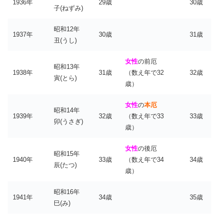
1936年
29歳
30歳
子(ねずみ)
昭和12年
1937年
30歳
31歳
丑(うし)
女性
の前厄
昭和13年
1938年
31歳
（数え年で32
32歳
寅(とら)
歳）
女性
の
本厄
昭和14年
1939年
32歳
（数え年で33
33歳
卯(うさぎ)
歳）
女性
の後厄
昭和15年
1940年
33歳
（数え年で34
34歳
辰(たつ)
歳）
昭和16年
1941年
34歳
35歳
巳(み)