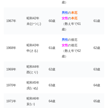
歳）
男性
の
本厄
昭和42年
女性
の
本厄
1967年
60歳
61歳
未(ひつじ)
（数え年で61
歳）
男性
の後厄
昭和43年
女性
の後厄
1968年
61歳
62歳
申(さる)
（数え年で62
歳）
昭和44年
1969年
62歳
63歳
酉(とり)
昭和45年
1970年
63歳
64歳
戌(いぬ)
昭和46年
1971年
64歳
65歳
亥(い)