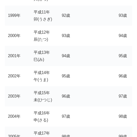
平成11年
1999年
92歳
93歳
卯(うさぎ)
平成12年
2000年
93歳
94歳
辰(たつ)
平成13年
2001年
94歳
95歳
巳(み)
平成14年
2002年
95歳
96歳
午(うま)
平成15年
2003年
96歳
97歳
未(ひつじ)
平成16年
2004年
97歳
98歳
申(さる)
平成17年
2005年
98歳
99歳