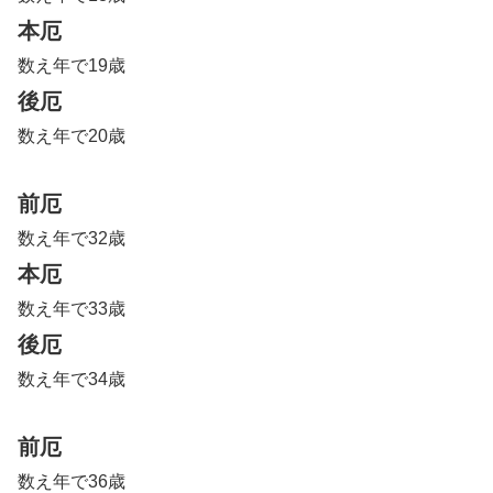
本厄
数え年で19歳
後厄
数え年で20歳
前厄
数え年で32歳
本厄
数え年で33歳
後厄
数え年で34歳
前厄
数え年で36歳