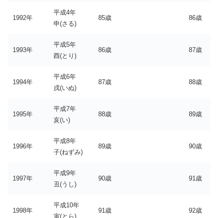
平成4年
1992年
85歳
86歳
申(さる)
平成5年
1993年
86歳
87歳
酉(とり)
平成6年
1994年
87歳
88歳
戌(いぬ)
平成7年
1995年
88歳
89歳
亥(い)
平成8年
1996年
89歳
90歳
子(ねずみ)
平成9年
1997年
90歳
91歳
丑(うし)
平成10年
1998年
91歳
92歳
寅(とら)