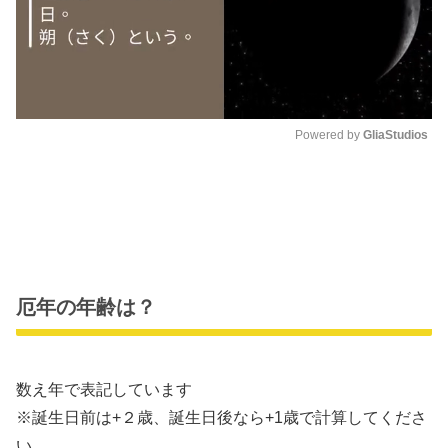
Powered by 
GliaStudios
M
u
t
e
厄年の年齢は？
数え年で表記しています
※誕生日前は+２歳、誕生日後なら+1歳で計算してくださ
い。