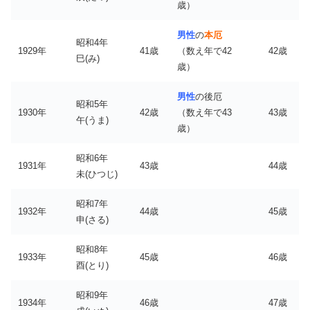
歳）
男性
の
本厄
昭和4年
1929年
41歳
（数え年で42
42歳
巳(み)
歳）
男性
の後厄
昭和5年
1930年
42歳
（数え年で43
43歳
午(うま)
歳）
昭和6年
1931年
43歳
44歳
未(ひつじ)
昭和7年
1932年
44歳
45歳
申(さる)
昭和8年
1933年
45歳
46歳
酉(とり)
昭和9年
1934年
46歳
47歳