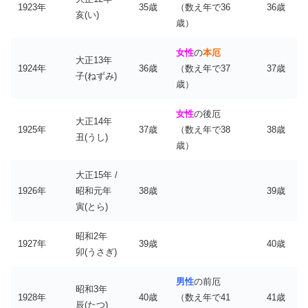
1923年
35歳
（数え年で36
36歳
亥(い)
歳）
女性
の
本厄
大正13年
1924年
36歳
（数え年で37
37歳
子(ねずみ)
歳）
女性
の後厄
大正14年
1925年
37歳
（数え年で38
38歳
丑(うし)
歳）
大正15年 /
1926年
昭和元年
38歳
39歳
寅(とら)
昭和2年
1927年
39歳
40歳
卯(うさぎ)
男性
の前厄
昭和3年
1928年
40歳
（数え年で41
41歳
辰(たつ)