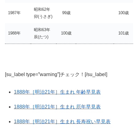
昭和62年
1987年
99歳
100歳
卯(うさぎ)
昭和63年
1988年
100歳
101歳
辰(たつ)
[su_label type=”warning”]チェック！[/su_label]
1888年［明治21年］生まれ 年齢早見表
1888年［明治21年］生まれ 厄年早見表
1888年［明治21年］生まれ 長寿祝い早見表