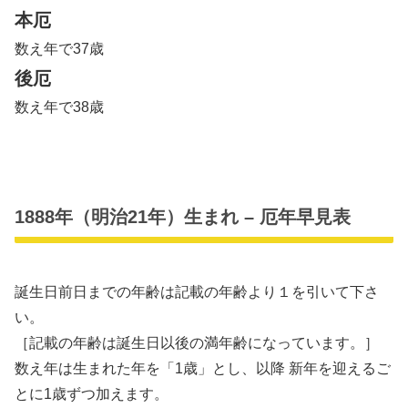
本厄
数え年で37歳
後厄
数え年で38歳
1888年（明治21年）生まれ – 厄年早見表
誕生日前日までの年齢は記載の年齢より１を引いて下さ
い。
［記載の年齢は誕生日以後の満年齢になっています。］
数え年は生まれた年を「1歳」とし、以降 新年を迎えるご
とに1歳ずつ加えます。