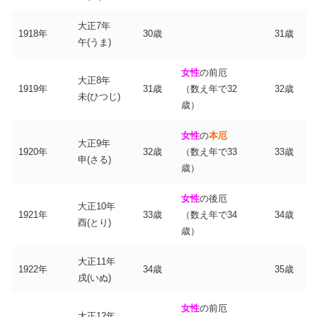
大正7年
1918年
30歳
31歳
午(うま)
女性
の前厄
大正8年
1919年
31歳
（数え年で32
32歳
未(ひつじ)
歳）
女性
の
本厄
大正9年
1920年
32歳
（数え年で33
33歳
申(さる)
歳）
女性
の後厄
大正10年
1921年
33歳
（数え年で34
34歳
酉(とり)
歳）
大正11年
1922年
34歳
35歳
戌(いぬ)
女性
の前厄
大正12年