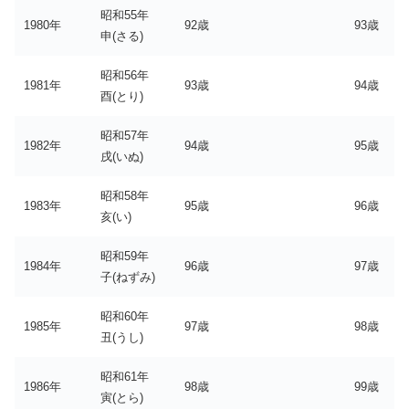
昭和55年
1980年
92歳
93歳
申(さる)
昭和56年
1981年
93歳
94歳
酉(とり)
昭和57年
1982年
94歳
95歳
戌(いぬ)
昭和58年
1983年
95歳
96歳
亥(い)
昭和59年
1984年
96歳
97歳
子(ねずみ)
昭和60年
1985年
97歳
98歳
丑(うし)
昭和61年
1986年
98歳
99歳
寅(とら)