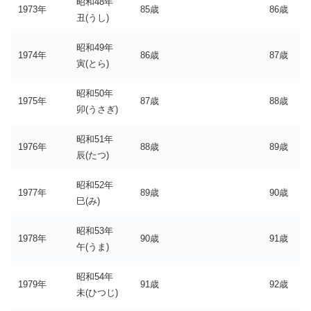
昭和48年
1973年
85歳
86歳
丑(うし)
昭和49年
1974年
86歳
87歳
寅(とら)
昭和50年
1975年
87歳
88歳
卯(うさぎ)
昭和51年
1976年
88歳
89歳
辰(たつ)
昭和52年
1977年
89歳
90歳
巳(み)
昭和53年
1978年
90歳
91歳
午(うま)
昭和54年
1979年
91歳
92歳
未(ひつじ)