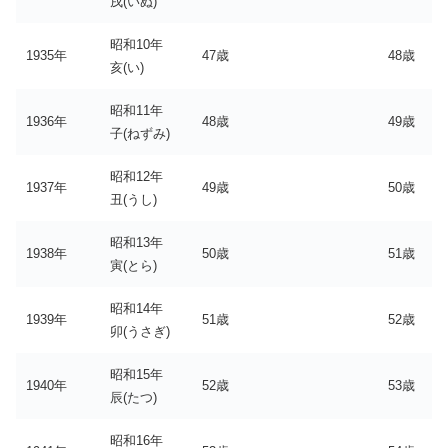
戌(いぬ)
昭和10年
1935年
47歳
48歳
亥(い)
昭和11年
1936年
48歳
49歳
子(ねずみ)
昭和12年
1937年
49歳
50歳
丑(うし)
昭和13年
1938年
50歳
51歳
寅(とら)
昭和14年
1939年
51歳
52歳
卯(うさぎ)
昭和15年
1940年
52歳
53歳
辰(たつ)
昭和16年