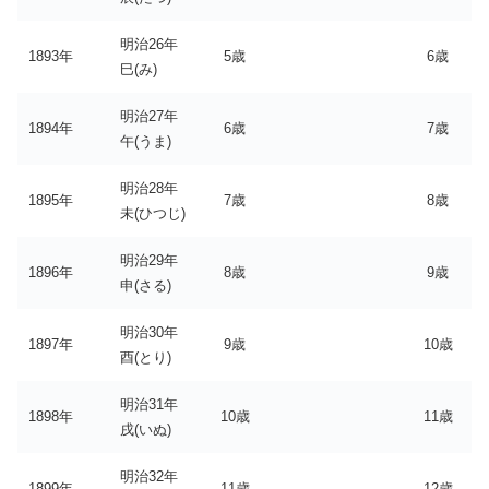
明治26年
1893年
5歳
6歳
巳(み)
明治27年
1894年
6歳
7歳
午(うま)
明治28年
1895年
7歳
8歳
未(ひつじ)
明治29年
1896年
8歳
9歳
申(さる)
明治30年
1897年
9歳
10歳
酉(とり)
明治31年
1898年
10歳
11歳
戌(いぬ)
明治32年
1899年
11歳
12歳