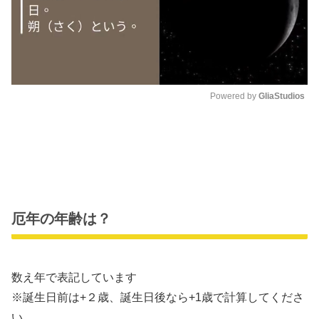
Powered by 
GliaStudios
M
u
t
e
厄年の年齢は？
数え年で表記しています
※誕生日前は+２歳、誕生日後なら+1歳で計算してくださ
い。