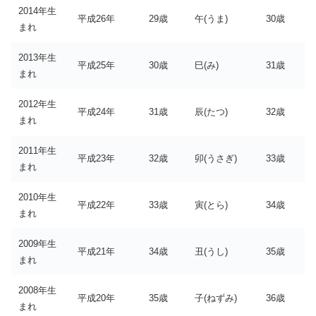
2014年生
平成26年
29歳
午(うま)
30歳
まれ
2013年生
平成25年
30歳
巳(み)
31歳
まれ
2012年生
平成24年
31歳
辰(たつ)
32歳
まれ
2011年生
平成23年
32歳
卯(うさぎ)
33歳
まれ
2010年生
平成22年
33歳
寅(とら)
34歳
まれ
2009年生
平成21年
34歳
丑(うし)
35歳
まれ
2008年生
平成20年
35歳
子(ねずみ)
36歳
まれ