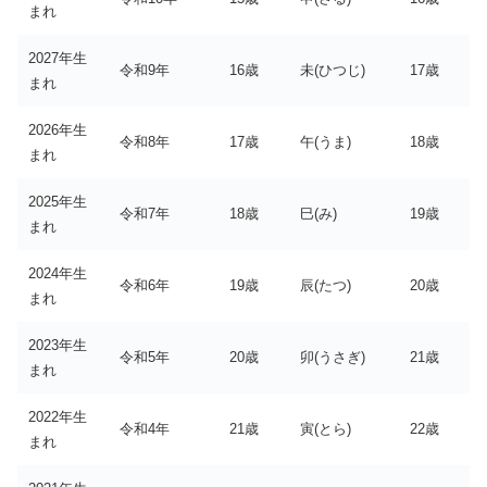
まれ
2027年生
令和9年
16歳
未(ひつじ)
17歳
まれ
2026年生
令和8年
17歳
午(うま)
18歳
まれ
2025年生
令和7年
18歳
巳(み)
19歳
まれ
2024年生
令和6年
19歳
辰(たつ)
20歳
まれ
2023年生
令和5年
20歳
卯(うさぎ)
21歳
まれ
2022年生
令和4年
21歳
寅(とら)
22歳
まれ