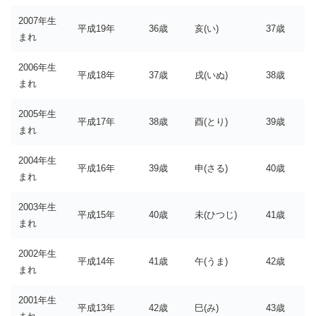
2007年生
平成19年
36歳
亥(い)
37歳
まれ
2006年生
平成18年
37歳
戌(いぬ)
38歳
まれ
2005年生
平成17年
38歳
酉(とり)
39歳
まれ
2004年生
平成16年
39歳
申(さる)
40歳
まれ
2003年生
平成15年
40歳
未(ひつじ)
41歳
まれ
2002年生
平成14年
41歳
午(うま)
42歳
まれ
2001年生
平成13年
42歳
巳(み)
43歳