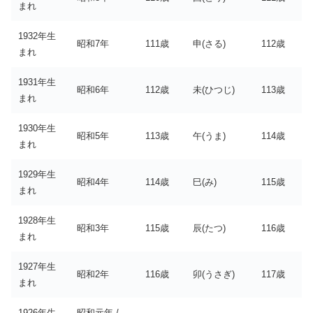
まれ
1932年生
昭和7年
111歳
申(さる)
112歳
まれ
1931年生
昭和6年
112歳
未(ひつじ)
113歳
まれ
1930年生
昭和5年
113歳
午(うま)
114歳
まれ
1929年生
昭和4年
114歳
巳(み)
115歳
まれ
1928年生
昭和3年
115歳
辰(たつ)
116歳
まれ
1927年生
昭和2年
116歳
卯(うさぎ)
117歳
まれ
1926年生
昭和元年 /