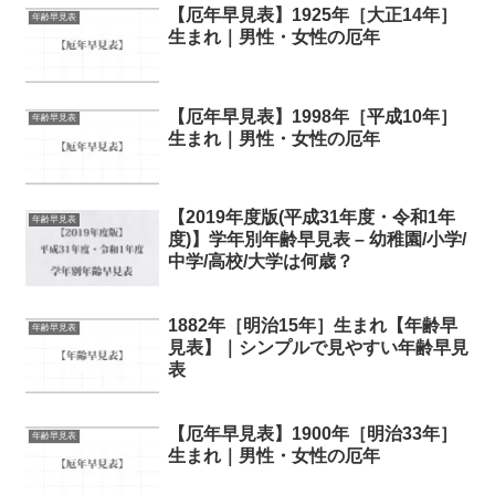
【厄年早見表】1925年［大正14年］
年齢早見表
生まれ｜男性・女性の厄年
【厄年早見表】1998年［平成10年］
年齢早見表
生まれ｜男性・女性の厄年
【2019年度版(平成31年度・令和1年
年齢早見表
度)】学年別年齢早見表 – 幼稚園/小学/
中学/高校/大学は何歳？
1882年［明治15年］生まれ【年齢早
年齢早見表
見表】｜シンプルで見やすい年齢早見
表
【厄年早見表】1900年［明治33年］
年齢早見表
生まれ｜男性・女性の厄年