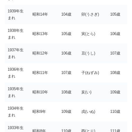
1939年生
昭和14年
104歳
卯(うさぎ)
105歳
まれ
1938年生
昭和13年
105歳
寅(とら)
106歳
まれ
1937年生
昭和12年
106歳
丑(うし)
107歳
まれ
1936年生
昭和11年
107歳
子(ねずみ)
108歳
まれ
1935年生
昭和10年
108歳
亥(い)
109歳
まれ
1934年生
昭和9年
109歳
戌(いぬ)
110歳
まれ
1933年生
昭和8年
110歳
酉(とり)
111歳