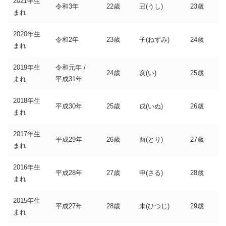
2021年生
令和3年
22歳
丑(うし)
23歳
まれ
2020年生
令和2年
23歳
子(ねずみ)
24歳
まれ
2019年生
令和元年 /
24歳
亥(い)
25歳
まれ
平成31年
2018年生
平成30年
25歳
戌(いぬ)
26歳
まれ
2017年生
平成29年
26歳
酉(とり)
27歳
まれ
2016年生
平成28年
27歳
申(さる)
28歳
まれ
2015年生
平成27年
28歳
未(ひつじ)
29歳
まれ