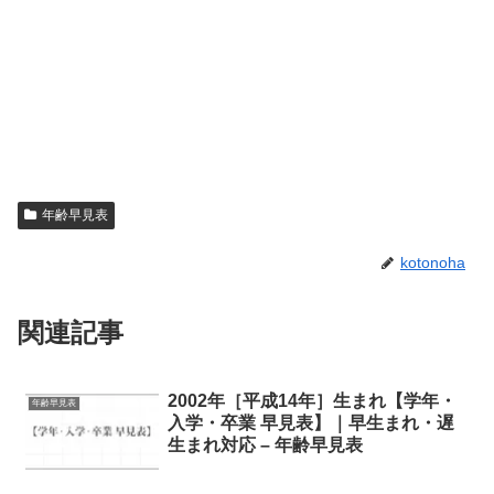
年齢早見表
kotonoha
関連記事
2002年［平成14年］生まれ【学年・
年齢早見表
入学・卒業 早見表】｜早生まれ・遅
生まれ対応 – 年齢早見表