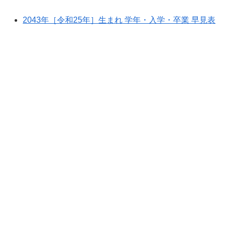
2043年［令和25年］生まれ 学年・入学・卒業 早見表