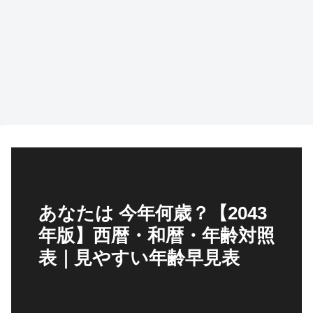
あなたは 今年何歳？【2043
年版】西暦・和暦・年齢対照
表｜見やすい年齢早見表