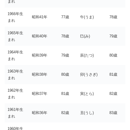
まれ
1966年生
昭和41年
77歳
午(うま)
78歳
まれ
1965年生
昭和40年
78歳
巳(み)
79歳
まれ
1964年生
昭和39年
79歳
辰(たつ)
80歳
まれ
1963年生
昭和38年
80歳
卯(うさぎ)
81歳
まれ
1962年生
昭和37年
81歳
寅(とら)
82歳
まれ
1961年生
昭和36年
82歳
丑(うし)
83歳
まれ
1960年生