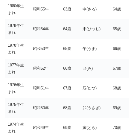
1980年生
昭和55年
63歳
申(さる)
64歳
まれ
1979年生
昭和54年
64歳
未(ひつじ)
65歳
まれ
1978年生
昭和53年
65歳
午(うま)
66歳
まれ
1977年生
昭和52年
66歳
巳(み)
67歳
まれ
1976年生
昭和51年
67歳
辰(たつ)
68歳
まれ
1975年生
昭和50年
68歳
卯(うさぎ)
69歳
まれ
1974年生
昭和49年
69歳
寅(とら)
70歳
まれ