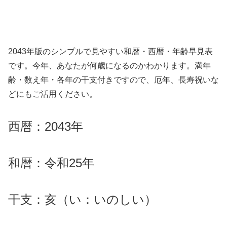
2043年版のシンプルで見やすい和暦・西暦・年齢早見表
です。今年、あなたが何歳になるのかわかります。満年
齢・数え年・各年の干支付きですので、厄年、長寿祝いな
どにもご活用ください。
西暦：2043年
和暦：令和25年
干支：亥（い：いのしい）