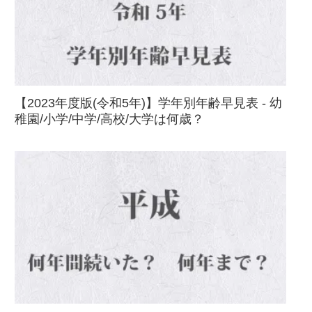
【2023年度版(令和5年)】学年別年齢早見表 - 幼
稚園/小学/中学/高校/大学は何歳？