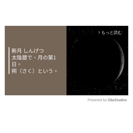
もっと読む
arrow_forward_ios
Powered by 
GliaStudios
M
u
t
e