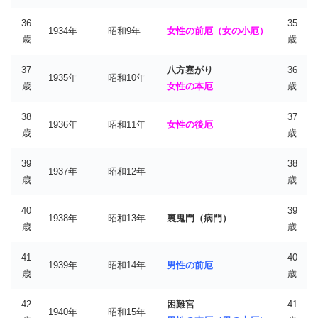
36
35
1934年
昭和9年
女性の前厄（女の小厄）
歳
歳
37
八方塞がり
36
1935年
昭和10年
歳
女性の本厄
歳
38
37
1936年
昭和11年
女性の後厄
歳
歳
39
38
1937年
昭和12年
歳
歳
40
39
1938年
昭和13年
裏鬼門（病門）
歳
歳
41
40
1939年
昭和14年
男性の前厄
歳
歳
42
困難宮
41
1940年
昭和15年