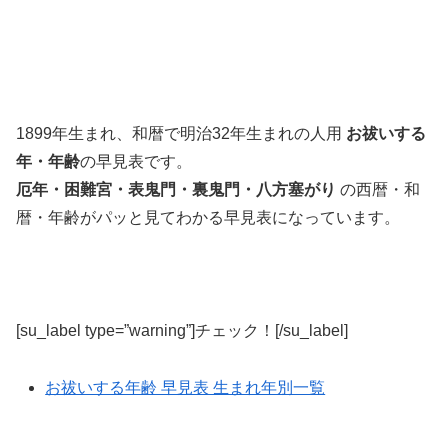
1899年生まれ、和暦で明治32年生まれの人用
お祓いする
年・年齢
の早見表です。
厄年・困難宮・表鬼門・裏鬼門・八方塞がり
の西暦・和
暦・年齢がパッと見てわかる早見表になっています。
[su_label type=”warning”]チェック！[/su_label]
お祓いする年齢 早見表 生まれ年別一覧