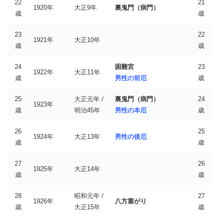
22
21
1920年
大正9年
裏鬼門（病門）
歳
歳
23
22
1921年
大正10年
歳
歳
24
困難宮
23
1922年
大正11年
歳
男性の前厄
歳
25
大正元年 /
裏鬼門（病門）
24
1923年
歳
明治45年
男性の本厄
歳
26
25
1924年
大正13年
男性の後厄
歳
歳
27
26
1925年
大正14年
歳
歳
28
昭和元年 /
27
1926年
八方塞がり
歳
大正15年
歳