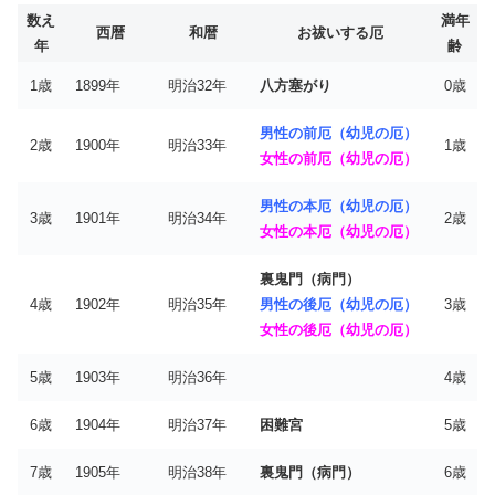
数え
満年
西暦
和暦
お祓いする厄
年
齢
1歳
1899年
明治32年
八方塞がり
0歳
男性の前厄（幼児の厄）
2歳
1900年
明治33年
1歳
女性の前厄（幼児の厄）
男性の本厄（幼児の厄）
3歳
1901年
明治34年
2歳
女性の本厄（幼児の厄）
裏鬼門（病門）
4歳
1902年
明治35年
男性の後厄（幼児の厄）
3歳
女性の後厄（幼児の厄）
5歳
1903年
明治36年
4歳
6歳
1904年
明治37年
困難宮
5歳
7歳
1905年
明治38年
裏鬼門（病門）
6歳