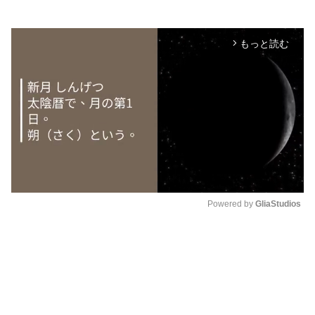
もっと読む
arrow_forward_ios
Powered by 
GliaStudios
M
u
t
e