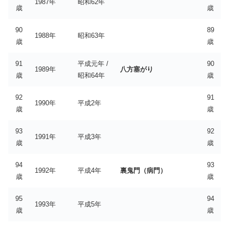
1987年
昭和62年
歳
歳
90
89
1988年
昭和63年
歳
歳
91
平成元年 /
90
1989年
八方塞がり
歳
昭和64年
歳
92
91
1990年
平成2年
歳
歳
93
92
1991年
平成3年
歳
歳
94
93
1992年
平成4年
裏鬼門（病門）
歳
歳
95
94
1993年
平成5年
歳
歳