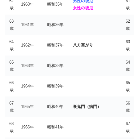
62
男性の後厄
61
1960年
昭和35年
歳
女性の後厄
歳
63
62
1961年
昭和36年
歳
歳
64
63
1962年
昭和37年
八方塞がり
歳
歳
65
64
1963年
昭和38年
歳
歳
66
65
1964年
昭和39年
歳
歳
67
66
1965年
昭和40年
裏鬼門（病門）
歳
歳
68
67
1966年
昭和41年
歳
歳