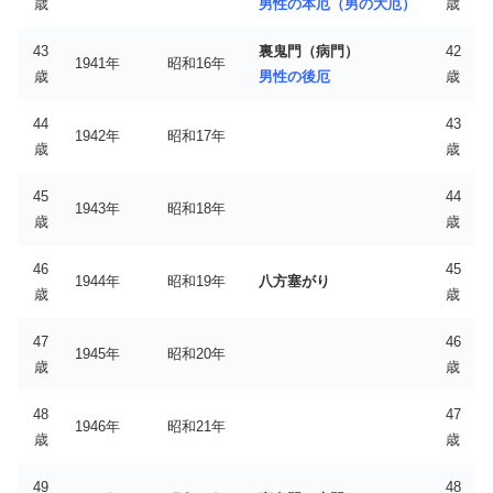
歳
男性の本厄（男の大厄）
歳
43
裏鬼門（病門）
42
1941年
昭和16年
歳
男性の後厄
歳
44
43
1942年
昭和17年
歳
歳
45
44
1943年
昭和18年
歳
歳
46
45
1944年
昭和19年
八方塞がり
歳
歳
47
46
1945年
昭和20年
歳
歳
48
47
1946年
昭和21年
歳
歳
49
48