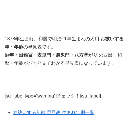
1878年生まれ、和暦で明治11年生まれの人用
お祓いする
年・年齢
の早見表です。
厄年・困難宮・表鬼門・裏鬼門・八方塞がり
の西暦・和
暦・年齢がパッと見てわかる早見表になっています。
[su_label type=”warning”]チェック！[/su_label]
お祓いする年齢 早見表 生まれ年別一覧