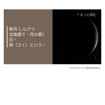
もっと読む
arrow_forward_ios
Powered by 
GliaStudios
M
u
t
e