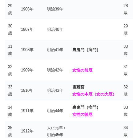
29
28
1906年
明治39年
歳
歳
30
29
1907年
明治40年
歳
歳
31
30
1908年
明治41年
裏鬼門（病門）
歳
歳
32
31
1909年
明治42年
女性の前厄
歳
歳
33
困難宮
32
1910年
明治43年
歳
女性の本厄（女の大厄）
歳
34
裏鬼門（病門）
33
1911年
明治44年
歳
女性の後厄
歳
35
大正元年 /
34
1912年
歳
明治45年
歳