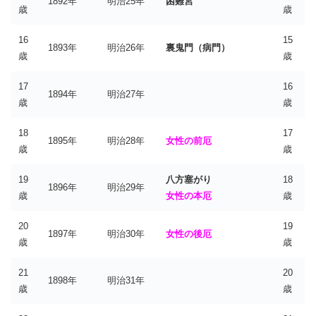
1892年
明治25年
困難宮
歳
歳
16
15
1893年
明治26年
裏鬼門（病門）
歳
歳
17
16
1894年
明治27年
歳
歳
18
17
1895年
明治28年
女性の前厄
歳
歳
19
八方塞がり
18
1896年
明治29年
歳
女性の本厄
歳
20
19
1897年
明治30年
女性の後厄
歳
歳
21
20
1898年
明治31年
歳
歳