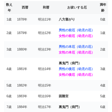
数え
満年
西暦
和暦
お祓いする厄
年
齢
1歳
1878年
明治11年
八方塞がり
0歳
男性の前厄（幼児の厄）
2歳
1879年
明治12年
1歳
女性の前厄（幼児の厄）
男性の本厄（幼児の厄）
3歳
1880年
明治13年
2歳
女性の本厄（幼児の厄）
裏鬼門（病門）
4歳
1881年
明治14年
男性の後厄（幼児の厄）
3歳
女性の後厄（幼児の厄）
5歳
1882年
明治15年
4歳
6歳
1883年
明治16年
困難宮
5歳
7歳
1884年
明治17年
裏鬼門（病門）
6歳