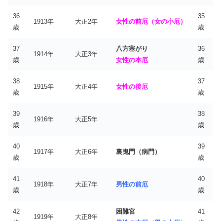
36
35
1913年
大正2年
女性の前厄（女の小厄）
歳
歳
37
八方塞がり
36
1914年
大正3年
歳
女性の本厄
歳
38
37
1915年
大正4年
女性の後厄
歳
歳
39
38
1916年
大正5年
歳
歳
40
39
1917年
大正6年
裏鬼門（病門）
歳
歳
41
40
1918年
大正7年
男性の前厄
歳
歳
42
困難宮
41
1919年
大正8年