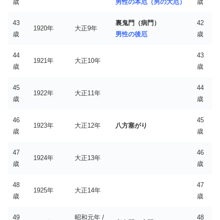
歳
男性の本厄（男の大厄）
歳
43
裏鬼門（病門）
42
1920年
大正9年
歳
男性の後厄
歳
44
43
1921年
大正10年
歳
歳
45
44
1922年
大正11年
歳
歳
46
45
1923年
大正12年
八方塞がり
歳
歳
47
46
1924年
大正13年
歳
歳
48
47
1925年
大正14年
歳
歳
49
昭和元年 /
48