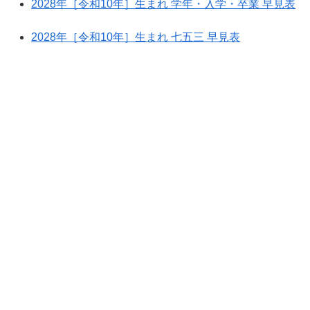
2028年［令和10年］生まれ 学年・入学・卒業 早見表
2028年［令和10年］生まれ 七五三 早見表