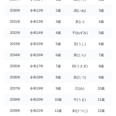
2030年
令和12年
2歳
戌(いぬ)
3歳
2031年
令和13年
3歳
亥(い)
4歳
2032年
令和14年
4歳
子(ねずみ)
5歳
2033年
令和15年
5歳
丑(うし)
6歳
2034年
令和16年
6歳
寅(とら)
7歳
2035年
令和17年
7歳
卯(うさぎ)
8歳
2036年
令和18年
8歳
辰(たつ)
9歳
2037年
令和19年
9歳
巳(み)
10歳
2038年
令和20年
10歳
午(うま)
11歳
2039年
令和21年
11歳
未(ひつじ)
12歳