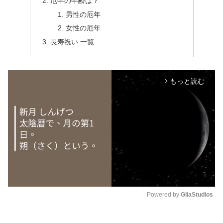
厄年の年齢は？
男性の厄年
女性の厄年
長寿祝い 一覧
もっと読む
arrow_forward_ios
Powered by 
GliaStudios
M