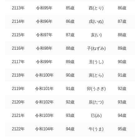
2113年
令和95年
85歳
酉(とり)
86歳
2114年
令和96年
86歳
戌(いぬ)
87歳
2115年
令和97年
87歳
亥(い)
88歳
2116年
令和98年
88歳
子(ねずみ)
89歳
2117年
令和99年
89歳
丑(うし)
90歳
2118年
令和100年
90歳
寅(とら)
91歳
2119年
令和101年
91歳
卯(うさぎ)
92歳
2120年
令和102年
92歳
辰(たつ)
93歳
2121年
令和103年
93歳
巳(み)
94歳
2122年
令和104年
94歳
午(うま)
95歳