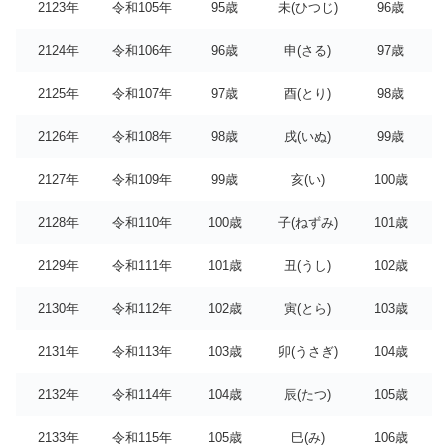
2123年
令和105年
95歳
未(ひつじ)
96歳
2124年
令和106年
96歳
申(さる)
97歳
2125年
令和107年
97歳
酉(とり)
98歳
2126年
令和108年
98歳
戌(いぬ)
99歳
2127年
令和109年
99歳
亥(い)
100歳
2128年
令和110年
100歳
子(ねずみ)
101歳
2129年
令和111年
101歳
丑(うし)
102歳
2130年
令和112年
102歳
寅(とら)
103歳
2131年
令和113年
103歳
卯(うさぎ)
104歳
2132年
令和114年
104歳
辰(たつ)
105歳
2133年
令和115年
105歳
巳(み)
106歳