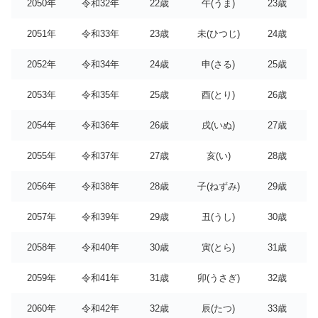
2050年
令和32年
22歳
午(うま)
23歳
2051年
令和33年
23歳
未(ひつじ)
24歳
2052年
令和34年
24歳
申(さる)
25歳
2053年
令和35年
25歳
酉(とり)
26歳
2054年
令和36年
26歳
戌(いぬ)
27歳
2055年
令和37年
27歳
亥(い)
28歳
2056年
令和38年
28歳
子(ねずみ)
29歳
2057年
令和39年
29歳
丑(うし)
30歳
2058年
令和40年
30歳
寅(とら)
31歳
2059年
令和41年
31歳
卯(うさぎ)
32歳
2060年
令和42年
32歳
辰(たつ)
33歳