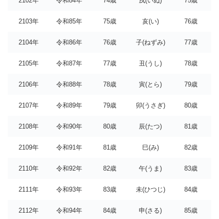
2102年
令和84年
74歳
戌(いぬ)
75歳
2103年
令和85年
75歳
亥(い)
76歳
2104年
令和86年
76歳
子(ねずみ)
77歳
2105年
令和87年
77歳
丑(うし)
78歳
2106年
令和88年
78歳
寅(とら)
79歳
2107年
令和89年
79歳
卯(うさぎ)
80歳
2108年
令和90年
80歳
辰(たつ)
81歳
2109年
令和91年
81歳
巳(み)
82歳
2110年
令和92年
82歳
午(うま)
83歳
2111年
令和93年
83歳
未(ひつじ)
84歳
2112年
令和94年
84歳
申(さる)
85歳