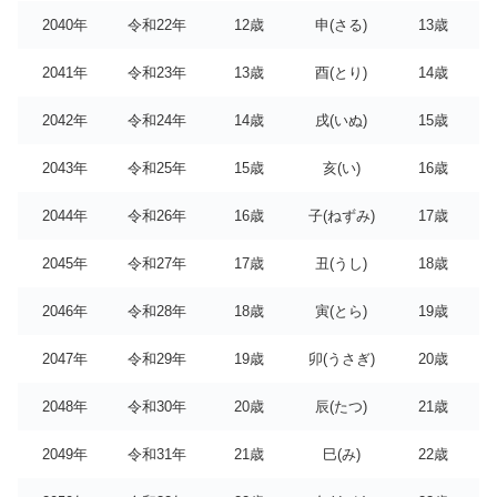
2040年
令和22年
12歳
申(さる)
13歳
2041年
令和23年
13歳
酉(とり)
14歳
2042年
令和24年
14歳
戌(いぬ)
15歳
2043年
令和25年
15歳
亥(い)
16歳
2044年
令和26年
16歳
子(ねずみ)
17歳
2045年
令和27年
17歳
丑(うし)
18歳
2046年
令和28年
18歳
寅(とら)
19歳
2047年
令和29年
19歳
卯(うさぎ)
20歳
2048年
令和30年
20歳
辰(たつ)
21歳
2049年
令和31年
21歳
巳(み)
22歳