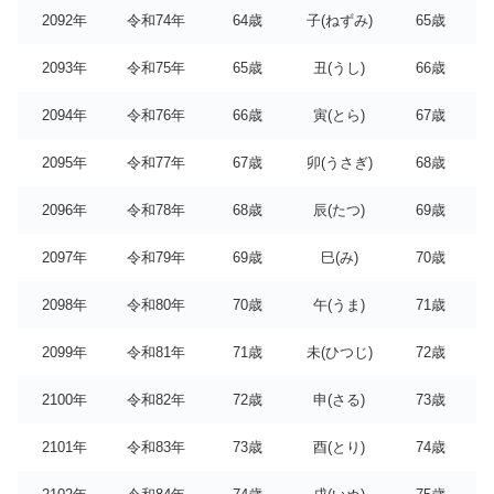
2092年
令和74年
64歳
子(ねずみ)
65歳
2093年
令和75年
65歳
丑(うし)
66歳
2094年
令和76年
66歳
寅(とら)
67歳
2095年
令和77年
67歳
卯(うさぎ)
68歳
2096年
令和78年
68歳
辰(たつ)
69歳
2097年
令和79年
69歳
巳(み)
70歳
2098年
令和80年
70歳
午(うま)
71歳
2099年
令和81年
71歳
未(ひつじ)
72歳
2100年
令和82年
72歳
申(さる)
73歳
2101年
令和83年
73歳
酉(とり)
74歳