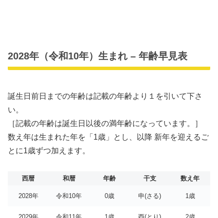
u
t
e
2028年（令和10年）生まれ – 年齢早見表
誕生日前日までの年齢は記載の年齢より１を引いて下さ
い。
［記載の年齢は誕生日以後の満年齢になっています。］
数え年は生まれた年を「1歳」とし、以降 新年を迎えるご
とに1歳ずつ加えます。
西暦
和暦
年齢
干支
数え年
2028年
令和10年
0歳
申(さる)
1歳
2029年
令和11年
1歳
酉(とり)
2歳