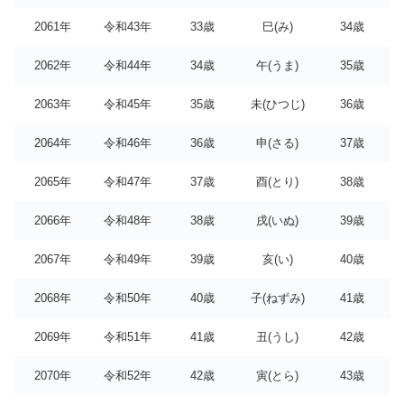
2061年
令和43年
33歳
巳(み)
34歳
2062年
令和44年
34歳
午(うま)
35歳
2063年
令和45年
35歳
未(ひつじ)
36歳
2064年
令和46年
36歳
申(さる)
37歳
2065年
令和47年
37歳
酉(とり)
38歳
2066年
令和48年
38歳
戌(いぬ)
39歳
2067年
令和49年
39歳
亥(い)
40歳
2068年
令和50年
40歳
子(ねずみ)
41歳
2069年
令和51年
41歳
丑(うし)
42歳
2070年
令和52年
42歳
寅(とら)
43歳