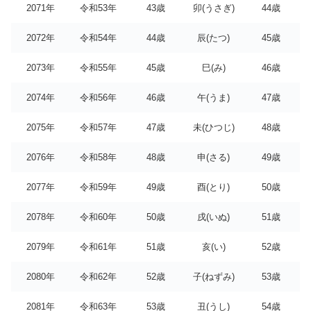
2071年
令和53年
43歳
卯(うさぎ)
44歳
2072年
令和54年
44歳
辰(たつ)
45歳
2073年
令和55年
45歳
巳(み)
46歳
2074年
令和56年
46歳
午(うま)
47歳
2075年
令和57年
47歳
未(ひつじ)
48歳
2076年
令和58年
48歳
申(さる)
49歳
2077年
令和59年
49歳
酉(とり)
50歳
2078年
令和60年
50歳
戌(いぬ)
51歳
2079年
令和61年
51歳
亥(い)
52歳
2080年
令和62年
52歳
子(ねずみ)
53歳
2081年
令和63年
53歳
丑(うし)
54歳