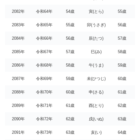
2082年
令和64年
54歳
寅(とら)
55歳
2083年
令和65年
55歳
卯(うさぎ)
56歳
2084年
令和66年
56歳
辰(たつ)
57歳
2085年
令和67年
57歳
巳(み)
58歳
2086年
令和68年
58歳
午(うま)
59歳
2087年
令和69年
59歳
未(ひつじ)
60歳
2088年
令和70年
60歳
申(さる)
61歳
2089年
令和71年
61歳
酉(とり)
62歳
2090年
令和72年
62歳
戌(いぬ)
63歳
2091年
令和73年
63歳
亥(い)
64歳