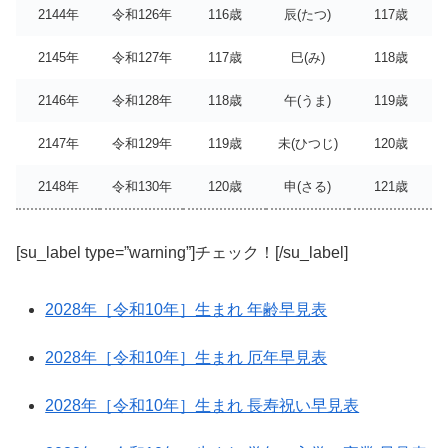
2144年
令和126年
116歳
辰(たつ)
117歳
2145年
令和127年
117歳
巳(み)
118歳
2146年
令和128年
118歳
午(うま)
119歳
2147年
令和129年
119歳
未(ひつじ)
120歳
2148年
令和130年
120歳
申(さる)
121歳
[su_label type=”warning”]チェック！[/su_label]
2028年［令和10年］生まれ 年齢早見表
2028年［令和10年］生まれ 厄年早見表
2028年［令和10年］生まれ 長寿祝い早見表