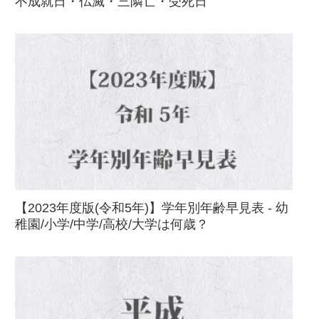
不成就日・仏滅・三隣亡・受死日
【2023年度版(令和5年)】学年別年齢早見表 - 幼
稚園/小学/中学/高校/大学は何歳？