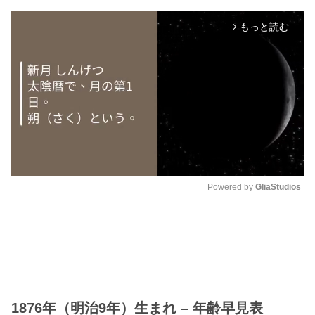
もっと読む
arrow_forward_ios
Powered by 
GliaStudios
M
u
t
e
1876年（明治9年）生まれ – 年齢早見表