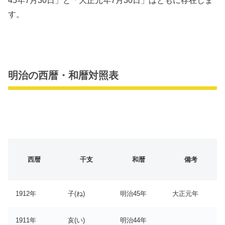
45年7月30日」と「大正元年7月30日」はともに存在しま
す。
明治の西暦・和暦対照表
西暦
干支
和暦
備考
1912年
子(ね)
明治45年
大正元年
1911年
亥(い)
明治44年