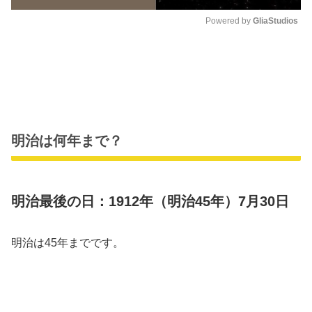
Powered by 
GliaStudios
M
u
t
e
明治は何年まで？
明治最後の日：1912年（明治45年）7月30日
明治は45年までです。