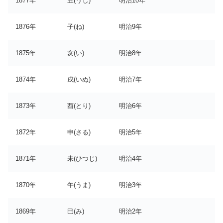
1877年
丑(うし)
明治10年
1876年
子(ね)
明治9年
1875年
亥(い)
明治8年
1874年
戌(いぬ)
明治7年
1873年
酉(とり)
明治6年
1872年
申(さる)
明治5年
1871年
未(ひつじ)
明治4年
1870年
午(うま)
明治3年
1869年
巳(み)
明治2年