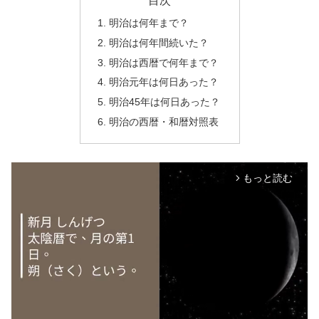
目次
明治は何年まで？
明治は何年間続いた？
明治は西暦で何年まで？
明治元年は何日あった？
明治45年は何日あった？
明治の西暦・和暦対照表
もっと読む
arrow_forward_ios