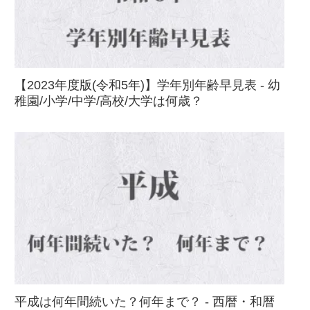
【2023年度版(令和5年)】学年別年齢早見表 - 幼
稚園/小学/中学/高校/大学は何歳？
平成は何年間続いた？何年まで？ - 西暦・和暦