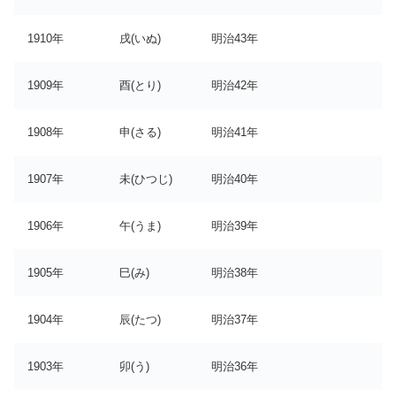
1910年
戌(いぬ)
明治43年
1909年
酉(とり)
明治42年
1908年
申(さる)
明治41年
1907年
未(ひつじ)
明治40年
1906年
午(うま)
明治39年
1905年
巳(み)
明治38年
1904年
辰(たつ)
明治37年
1903年
卯(う)
明治36年