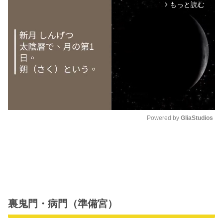
もっと読む
arrow_forward_ios
Powered by 
GliaStudios
M
u
t
e
裏鬼門・病門（準備宮）