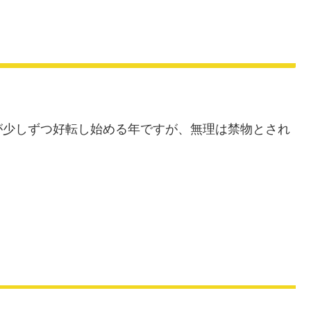
M
u
t
e
が少しずつ好転し始める年ですが、無理は禁物とされ