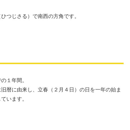
（ひつじさる）で南西の方角です。
での１年間。
は旧暦に由来し、立春（２月４日）の日を一年の始ま
しています。