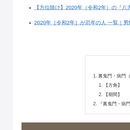
【方位除け】2020年（令和2年）の『
2020年［令和2年］が厄年の人 一覧｜
裏鬼門・病門
【方角】
【期間】
『裏鬼門・病