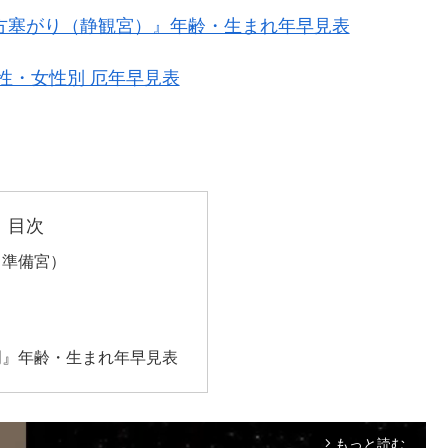
八方塞がり（静観宮）』年齢・生まれ年早見表
男性・女性別 厄年早見表
目次
（準備宮）
門』年齢・生まれ年早見表
もっと読む
arrow_forward_ios