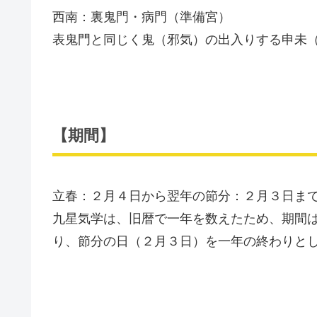
西南：裏鬼門・病門（準備宮）
表鬼門と同じく鬼（邪気）の出入りする申未
【期間】
立春：２月４日から翌年の節分：２月３日ま
九星気学は、旧暦で一年を数えたため、期間
り、節分の日（２月３日）を一年の終わりと