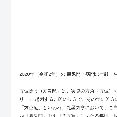
2020年［令和2年］の
裏鬼門・病門
の年齢・
方位除け（方災除）は、実際の方角（方位）を
り」 に起因する吉凶の見方で、その年に凶方
「方位厄」といわれ、九星気学において、ご
西（裏鬼門）中央（八方塞）にあたる年は、