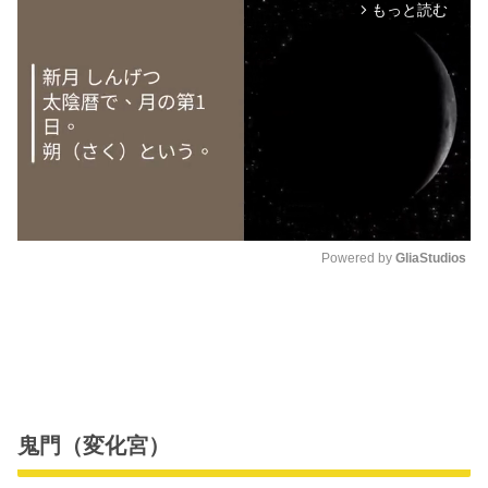
もっと読む
arrow_forward_ios
Powered by 
GliaStudios
M
u
t
e
鬼門（変化宮）