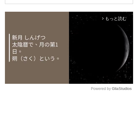
もっと読む
arrow_forward_ios
Powered by 
GliaStudios
M
u
t
e