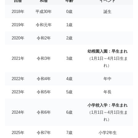
西暦
和暦
年齢
イベント
2018年
平成30年
0歳
誕生
2019年
令和元年
1歳
2020年
令和2年
2歳
幼稚園入園：早生まれ
2021年
令和3年
3歳
（1月1日～4月1日生ま
れ）
2022年
令和4年
4歳
年中
2023年
令和5年
5歳
年長
小学校入学：早生まれ
2024年
令和6年
6歳
（1月1日～4月1日生ま
れ）
2025年
令和7年
7歳
小学2年生