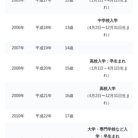
2005年
平成17年
12歳
（1月1日～4月1日生ま
れ）
中学校入学
2006年
平成18年
13歳
（4月2日〜12月31日生ま
れ）
2007年
平成19年
14歳
高校入学：早生まれ
2008年
平成20年
15歳
（1月1日～4月1日生ま
れ）
高校入学
2009年
平成21年
16歳
（4月2日〜12月31日生ま
れ）
2010年
平成22年
17歳
大学・専門学校など入
学：早生まれ