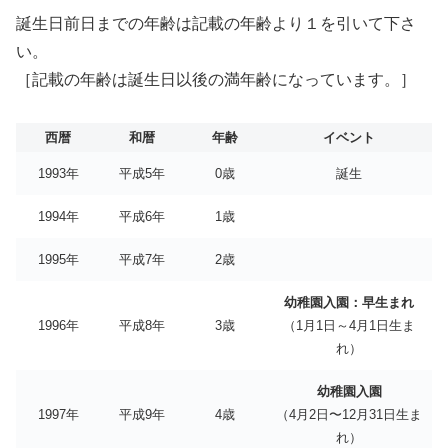
誕生日前日までの年齢は記載の年齢より１を引いて下さ
い。
［記載の年齢は誕生日以後の満年齢になっています。］
西暦
和暦
年齢
イベント
1993年
平成5年
0歳
誕生
1994年
平成6年
1歳
1995年
平成7年
2歳
幼稚園入園：早生まれ
1996年
平成8年
3歳
（1月1日～4月1日生ま
れ）
幼稚園入園
1997年
平成9年
4歳
（4月2日〜12月31日生ま
れ）