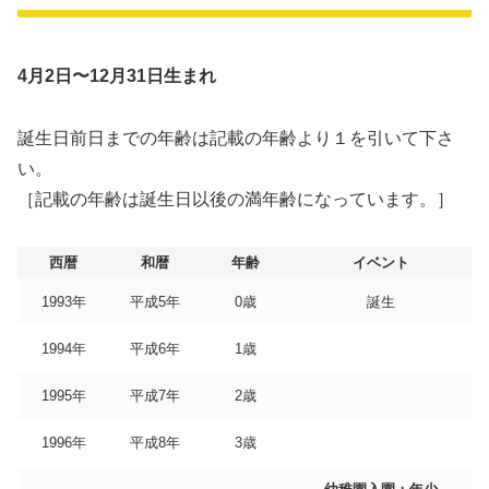
4月2日〜12月31日生まれ
誕生日前日までの年齢は記載の年齢より１を引いて下さ
い。
［記載の年齢は誕生日以後の満年齢になっています。］
西暦
和暦
年齢
イベント
1993年
平成5年
0歳
誕生
1994年
平成6年
1歳
1995年
平成7年
2歳
1996年
平成8年
3歳