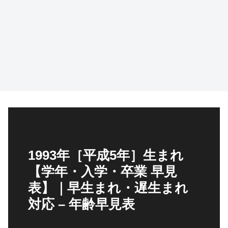
1993年［平成5年］生まれ
【学年・入学・卒業 早見
表】｜早生まれ・遅生まれ
対応 – 年齢早見表