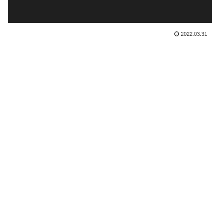
2022.03.31