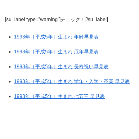
[su_label type=”warning”]チェック！[/su_label]
1993年［平成5年］生まれ 年齢早見表
1993年［平成5年］生まれ 厄年早見表
1993年［平成5年］生まれ 長寿祝い早見表
1993年［平成5年］生まれ 学年・入学・卒業 早見表
1993年［平成5年］生まれ 七五三 早見表