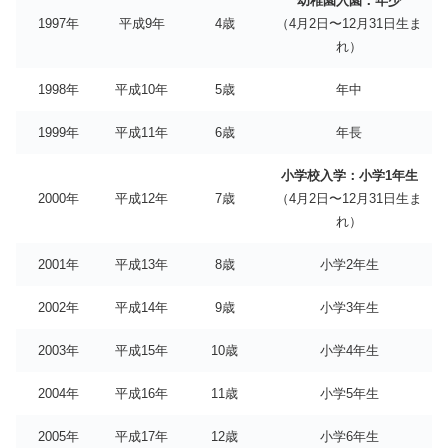
幼稚園入園：年少
1997年
平成9年
4歳
（4月2日〜12月31日生ま
れ）
1998年
平成10年
5歳
年中
1999年
平成11年
6歳
年長
小学校入学：小学1年生
2000年
平成12年
7歳
（4月2日〜12月31日生ま
れ）
2001年
平成13年
8歳
小学2年生
2002年
平成14年
9歳
小学3年生
2003年
平成15年
10歳
小学4年生
2004年
平成16年
11歳
小学5年生
2005年
平成17年
12歳
小学6年生