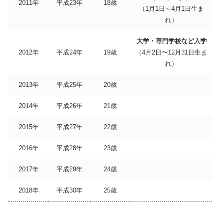
2011年
平成23年
18歳
（1月1日～4月1日生ま
れ）
大学・専門学校など入学
2012年
平成24年
19歳
（4月2日〜12月31日生ま
れ）
2013年
平成25年
20歳
2014年
平成26年
21歳
2015年
平成27年
22歳
2016年
平成28年
23歳
2017年
平成29年
24歳
2018年
平成30年
25歳