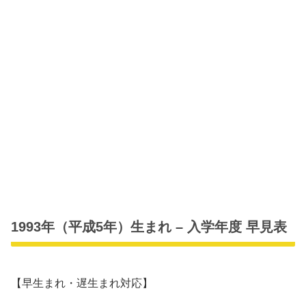
1993年（平成5年）生まれ – 入学年度 早見表
【早生まれ・遅生まれ対応】