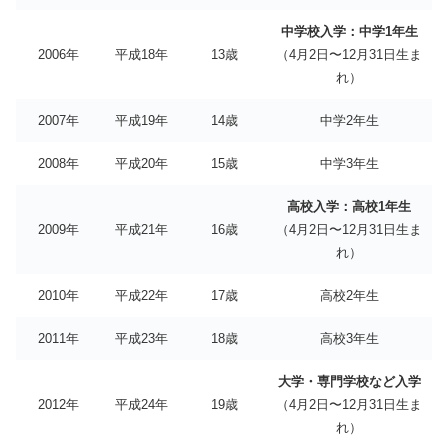
中学校入学：中学1年生
2006年
平成18年
13歳
（4月2日〜12月31日生ま
れ）
2007年
平成19年
14歳
中学2年生
2008年
平成20年
15歳
中学3年生
高校入学：高校1年生
2009年
平成21年
16歳
（4月2日〜12月31日生ま
れ）
2010年
平成22年
17歳
高校2年生
2011年
平成23年
18歳
高校3年生
大学・専門学校など入学
2012年
平成24年
19歳
（4月2日〜12月31日生ま
れ）