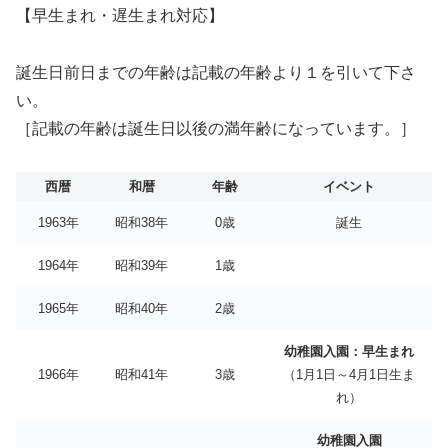
【早生まれ・遅生まれ対応】
誕生日前日までの年齢は記載の年齢より１を引いて下さ
い。
［記載の年齢は誕生日以後の満年齢になっています。］
西暦
和暦
年齢
イベント
1963年
昭和38年
0歳
誕生
1964年
昭和39年
1歳
1965年
昭和40年
2歳
幼稚園入園：早生まれ
1966年
昭和41年
3歳
（1月1日～4月1日生ま
れ）
幼稚園入園