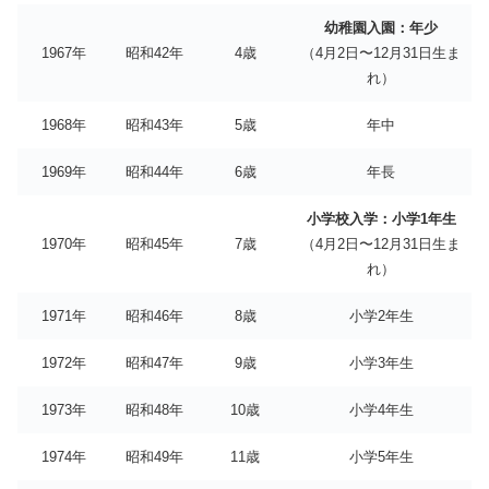
幼稚園入園：年少
1967年
昭和42年
4歳
（4月2日〜12月31日生ま
れ）
1968年
昭和43年
5歳
年中
1969年
昭和44年
6歳
年長
小学校入学：小学1年生
1970年
昭和45年
7歳
（4月2日〜12月31日生ま
れ）
1971年
昭和46年
8歳
小学2年生
1972年
昭和47年
9歳
小学3年生
1973年
昭和48年
10歳
小学4年生
1974年
昭和49年
11歳
小学5年生