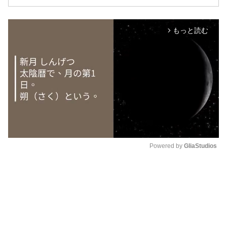
もっと読む
arrow_forward_ios
Powered by 
GliaStudios
M
u
t
e