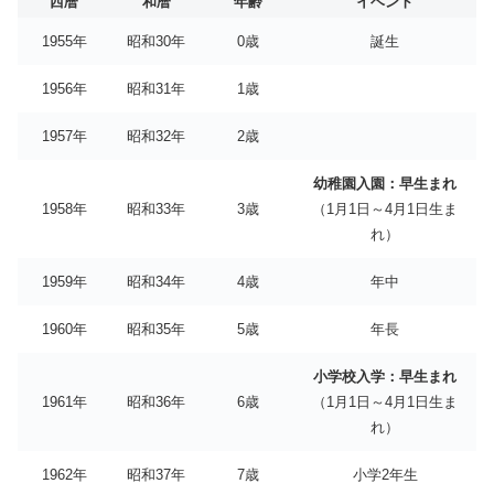
西暦
和暦
年齢
イベント
1955年
昭和30年
0歳
誕生
1956年
昭和31年
1歳
1957年
昭和32年
2歳
幼稚園入園：早生まれ
1958年
昭和33年
3歳
（1月1日～4月1日生ま
れ）
1959年
昭和34年
4歳
年中
1960年
昭和35年
5歳
年長
小学校入学：早生まれ
1961年
昭和36年
6歳
（1月1日～4月1日生ま
れ）
1962年
昭和37年
7歳
小学2年生