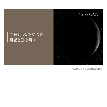
もっと読む
arrow_forward_ios
Powered by 
GliaStudios
M
u
t
e