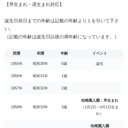
【早生まれ・遅生まれ対応】
誕生日前日までの年齢は記載の年齢より１を引いて下さ
い。
［記載の年齢は誕生日以後の満年齢になっています。］
西暦
和暦
年齢
イベント
1955年
昭和30年
0歳
誕生
1956年
昭和31年
1歳
1957年
昭和32年
2歳
幼稚園入園：早生まれ
1958年
昭和33年
3歳
（1月1日～4月1日生ま
れ）
幼稚園入園