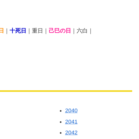
日
｜
十死日
｜重日｜
己巳の日
｜六白｜
2040
2041
2042