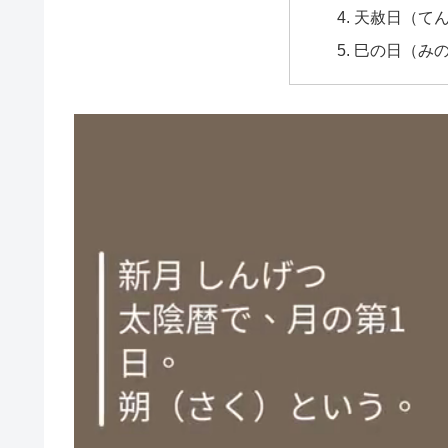
天赦日（て
巳の日（み