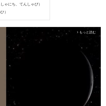
んしゃにち、てんしゃび）
のひ）
もっと読む
arrow_forward_ios