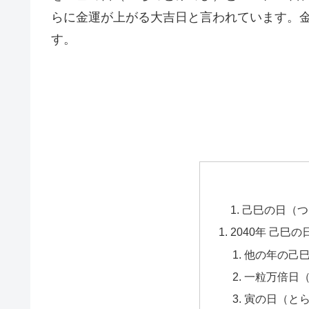
らに金運が上がる大吉日と言われています。
す。
己巳の日（つ
2040年 己巳の
他の年の己
一粒万倍日
寅の日（と