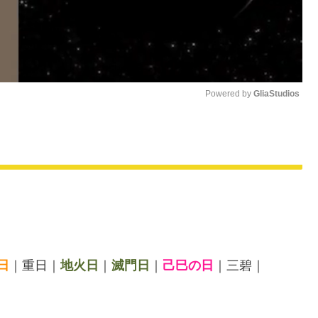
Powered by 
GliaStudios
M
u
t
e
日
｜重日｜
地火日
｜
滅門日
｜
己巳の日
｜三碧｜