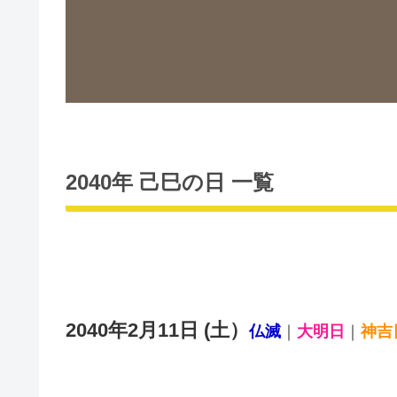
2040年 己巳の日 一覧
2040年2月11日 (土）
仏滅
｜
大明日
｜
神吉