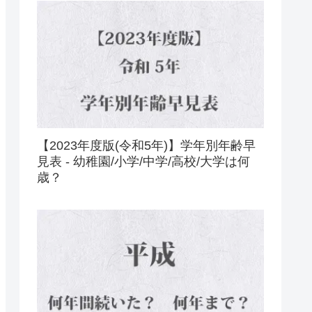
【2023年度版(令和5年)】学年別年齢早
見表 - 幼稚園/小学/中学/高校/大学は何
歳？