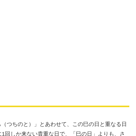
己（つちのと）」とあわせて、この巳の日と重なる日
に1回しか来ない貴重な日で、「巳の日」よりも、さ