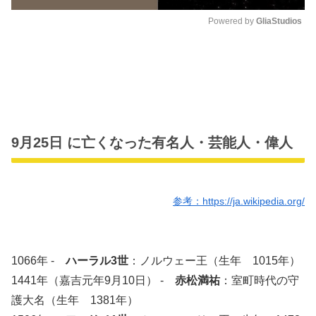
Powered by 
GliaStudios
M
u
t
e
9月25日 に亡くなった有名人・芸能人・偉人
参考：https://ja.wikipedia.org/
1066年 -
ハーラル3世
：ノルウェー王（生年 1015年）
1441年（嘉吉元年9月10日） -
赤松満祐
：室町時代の守
護大名（生年 1381年）