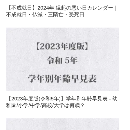
【不成就日】2024年 縁起の悪い日カレンダー｜
不成就日・仏滅・三隣亡・受死日
【2023年度版(令和5年)】学年別年齢早見表 - 幼
稚園/小学/中学/高校/大学は何歳？