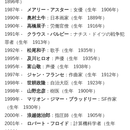
1896年）
1987年 -
メアリー・アスター
：女優（生年 1906年）
1990年 -
奥村土牛
：日本画家（生年 1889年）
1990年 -
高橋展子
：労働官僚（生年 1916年）
1991年 -
クラウス・バルビー
：ナチス・ドイツの戦争犯
罪者（生年 1913年）
1992年 -
松尾和子
：歌手（生年 1935年）
1995年 -
及川ヒロオ
：声優（生年 1935年）
1995年 -
富山敬
：声優（生年 1938年）
1997年 -
ジャン・フランセ
：作曲家（生年 1912年）
1998年 -
世耕政隆
：自治大臣（生年 1923年）
1998年 -
山野忠彦
：樹医（生年 1900年）
1999年 -
マリオン・ジマー・ブラッドリー
：SF作家
（生年 1930年）
2000年 -
浪越徳治郎
：指圧師（生年 1905年）
2001年 -
ロバート・フロイド
：計算機科学者（生年