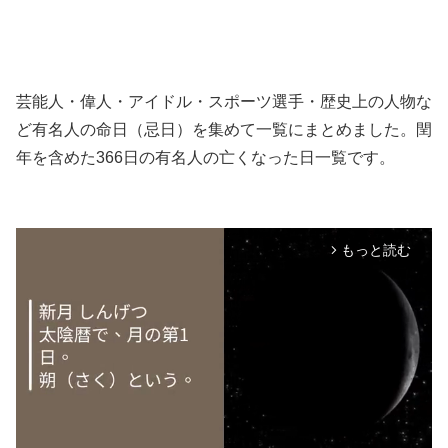
芸能人・偉人・アイドル・スポーツ選手・歴史上の人物な
ど有名人の命日（忌日）を集めて一覧にまとめました。閏
年を含めた366日の有名人の亡くなった日一覧です。
もっと読む
arrow_forward_ios