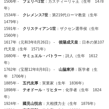
1506年 -
フェリペ1世
：カスティーリャ王（生年 1478
年）
1534年 -
クレメンス7世
：第219代ローマ教皇（生年
1479年）
1591年 -
クリスティアン1世
：ザクセン選帝侯（生年
1560年）
1617年（元和3年8月26日） -
後陽成天皇
：日本の第107
代天皇（生年 1571年）
1680年 -
サミュエル・バトラー
：詩人（生年 1612
年）
1762年（宝暦12年8月8日） -
山脇東洋
：医学者（生
年 1706年）
1885年 -
五代友厚
：実業家（生年 1836年）
1898年 -
テオドール・リヒター
：化学者（生年 1824
年）
1924年 -
國見山悦吉
：大相撲力士（生年 1876年）