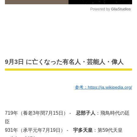
Powered by 
GliaStudios
M
u
t
e
9月3日 に亡くなった有名人・芸能人・偉人
参考：https://ja.wikipedia.org/
719年（養老3年閏7月15日） -
忌部子人
：飛鳥時代の廷
臣
931年（承平元年7月19日） -
宇多天皇
：第59代天皇