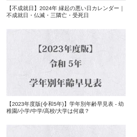
【不成就日】2024年 縁起の悪い日カレンダー｜
不成就日・仏滅・三隣亡・受死日
【2023年度版(令和5年)】学年別年齢早見表 - 幼
稚園/小学/中学/高校/大学は何歳？