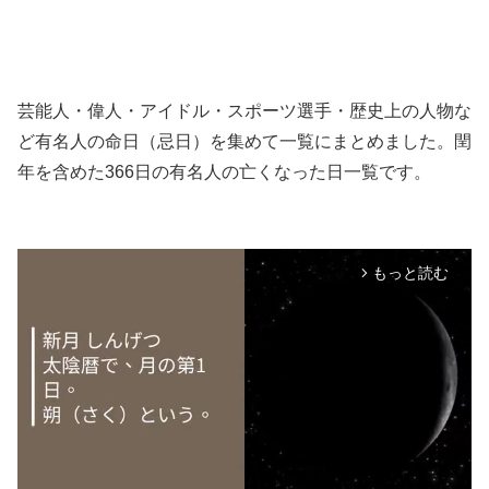
芸能人・偉人・アイドル・スポーツ選手・歴史上の人物な
ど有名人の命日（忌日）を集めて一覧にまとめました。閏
年を含めた366日の有名人の亡くなった日一覧です。
もっと読む
arrow_forward_ios