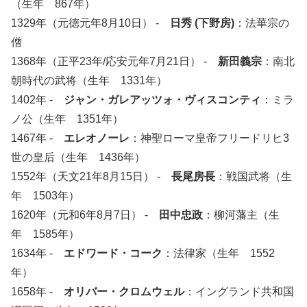
（生年 867年）
1329年（元徳元年8月10日） -
日秀 (下野房)
：法華宗の
僧
1368年（正平23年/応安元年7月21日） -
新田義宗
：南北
朝時代の武将（生年 1331年）
1402年 -
ジャン・ガレアッツォ・ヴィスコンティ
：ミラ
ノ公（生年 1351年）
1467年 -
エレオノーレ
：神聖ローマ皇帝フリードリヒ3
世の皇后（生年 1436年）
1552年（天文21年8月15日） -
長尾房長
：戦国武将（生
年 1503年）
1620年（元和6年8月7日） -
田中忠政
：柳河藩主（生
年 1585年）
1634年 -
エドワード・コーク
：法律家（生年 1552
年）
1658年 -
オリバー・クロムウェル
：イングランド共和国