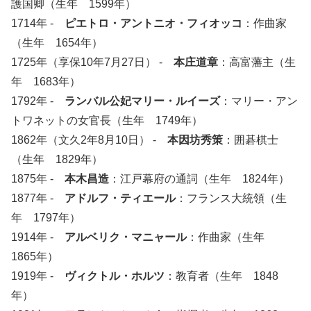
護国卿（生年 1599年）
1714年 -
ピエトロ・アントニオ・フィオッコ
：作曲家
（生年 1654年）
1725年（享保10年7月27日） -
本庄道章
：高富藩主（生
年 1683年）
1792年 -
ランバル公妃マリー・ルイーズ
：マリー・アン
トワネットの女官長（生年 1749年）
1862年（文久2年8月10日） -
本因坊秀策
：囲碁棋士
（生年 1829年）
1875年 -
本木昌造
：江戸幕府の通詞（生年 1824年）
1877年 -
アドルフ・ティエール
：フランス大統領（生
年 1797年）
1914年 -
アルベリク・マニャール
：作曲家（生年
1865年）
1919年 -
ヴィクトル・ホルツ
：教育者（生年 1848
年）