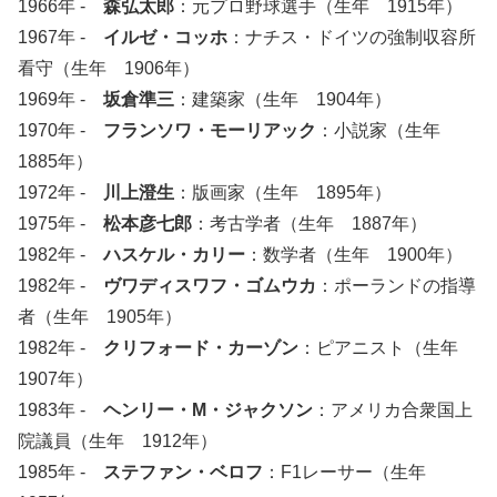
1966年 -
森弘太郎
：元プロ野球選手（生年 1915年）
1967年 -
イルゼ・コッホ
：ナチス・ドイツの強制収容所
看守（生年 1906年）
1969年 -
坂倉準三
：建築家（生年 1904年）
1970年 -
フランソワ・モーリアック
：小説家（生年
1885年）
1972年 -
川上澄生
：版画家（生年 1895年）
1975年 -
松本彦七郎
：考古学者（生年 1887年）
1982年 -
ハスケル・カリー
：数学者（生年 1900年）
1982年 -
ヴワディスワフ・ゴムウカ
：ポーランドの指導
者（生年 1905年）
1982年 -
クリフォード・カーゾン
：ピアニスト（生年
1907年）
1983年 -
ヘンリー・M・ジャクソン
：アメリカ合衆国上
院議員（生年 1912年）
1985年 -
ステファン・ベロフ
：F1レーサー（生年