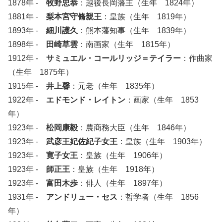
1878年 -
牧野忠恭
：越後長岡藩主（生年 1824年）
1881年 -
梨本宮守脩親王
：皇族（生年 1819年）
1893年 -
細川護久
：熊本藩知事（生年 1839年）
1898年 -
田崎草雲
：南画家（生年 1815年）
1912年 -
サミュエル・コールリッジ＝テイラー
：作曲家
（生年 1875年）
1915年 -
井上馨
：元老（生年 1835年）
1922年 -
エドモンド・レイトン
：画家（生年 1853
年）
1923年 -
松岡康毅
：農商務大臣（生年 1846年）
1923年 -
武彦王妃佐紀子女王
：皇族（生年 1903年）
1923年 -
寛子女王
：皇族（生年 1906年）
1923年 -
師正王
：皇族（生年 1918年）
1923年 -
富田木歩
：俳人（生年 1897年）
1931年 -
アンドリュー・セス
：哲学者（生年 1856
年）