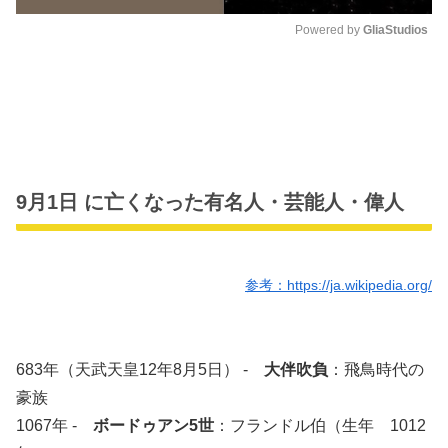
Powered by 
GliaStudios
M
u
t
e
9月1日 に亡くなった有名人・芸能人・偉人
参考：https://ja.wikipedia.org/
683年（天武天皇12年8月5日） -
大伴吹負
：飛鳥時代の
豪族
1067年 -
ボードゥアン5世
：フランドル伯（生年 1012