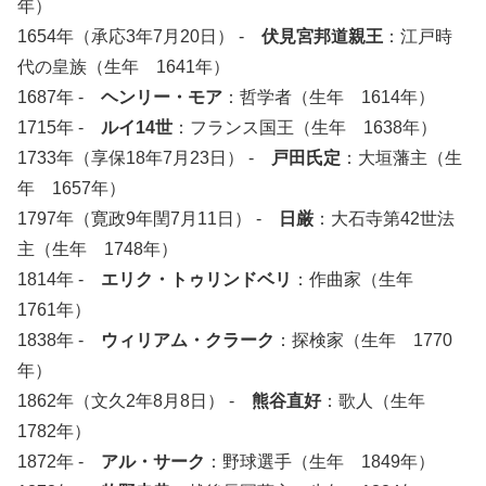
年）
1654年（承応3年7月20日） -
伏見宮邦道親王
：江戸時
代の皇族（生年 1641年）
1687年 -
ヘンリー・モア
：哲学者（生年 1614年）
1715年 -
ルイ14世
：フランス国王（生年 1638年）
1733年（享保18年7月23日） -
戸田氏定
：大垣藩主（生
年 1657年）
1797年（寛政9年閏7月11日） -
日厳
：大石寺第42世法
主（生年 1748年）
1814年 -
エリク・トゥリンドベリ
：作曲家（生年
1761年）
1838年 -
ウィリアム・クラーク
：探検家（生年 1770
年）
1862年（文久2年8月8日） -
熊谷直好
：歌人（生年
1782年）
1872年 -
アル・サーク
：野球選手（生年 1849年）