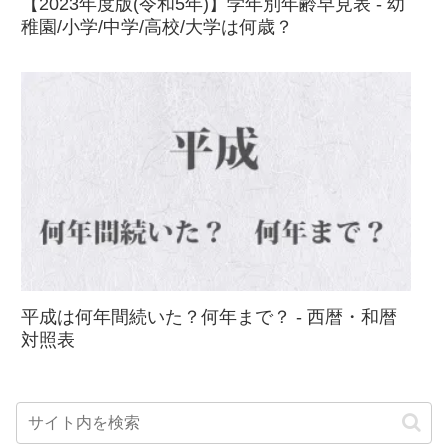
【2023年度版(令和5年)】学年別年齢早見表 - 幼
稚園/小学/中学/高校/大学は何歳？
平成は何年間続いた？何年まで？ - 西暦・和暦
対照表