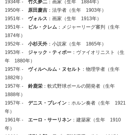
1934年 -
竹久夢二
：画家（生年 1884年）
1950年 -
原田慶吉
：法学者（生年 1903年）
1951年 -
ヴォルス
：画家（生年 1913年）
1951年 -
ビル・クレム
：メジャーリーグ審判（生年
1874年）
1952年 -
小杉天外
：小説家（生年 1865年）
1953年 -
ジャック・ティボー
：ヴァイオリニスト（生
年 1880年）
1957年 -
ヴィルヘルム・ヌセルト
：物理学者（生年
1882年）
1957年 -
鈴鹿栄
：軟式野球ボールの開発者（生年
1888年）
1957年 -
デニス・ブレイン
：ホルン奏者（生年 1921
年）
1961年 -
エーロ・サーリネン
：建築家（生年 1910
年）