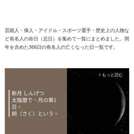
芸能人・偉人・アイドル・スポーツ選手・歴史上の人物な
ど有名人の命日（忌日）を集めて一覧にまとめました。閏
年を含めた366日の有名人の亡くなった日一覧です。
もっと読む
arrow_forward_ios