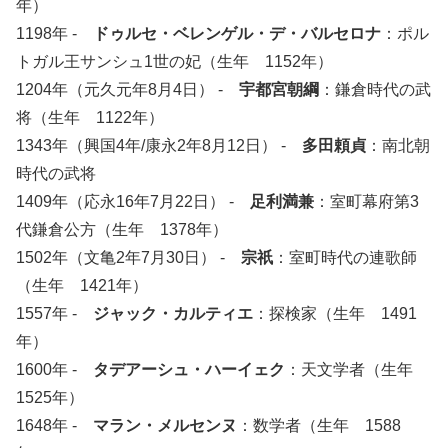
年）
1198年 -
ドゥルセ・ベレンゲル・デ・バルセロナ
：ポル
トガル王サンシュ1世の妃（生年 1152年）
1204年（元久元年8月4日） -
宇都宮朝綱
：鎌倉時代の武
将（生年 1122年）
1343年（興国4年/康永2年8月12日） -
多田頼貞
：南北朝
時代の武将
1409年（応永16年7月22日） -
足利満兼
：室町幕府第3
代鎌倉公方（生年 1378年）
1502年（文亀2年7月30日） -
宗祇
：室町時代の連歌師
（生年 1421年）
1557年 -
ジャック・カルティエ
：探検家（生年 1491
年）
1600年 -
タデアーシュ・ハーイェク
：天文学者（生年
1525年）
1648年 -
マラン・メルセンヌ
：数学者（生年 1588