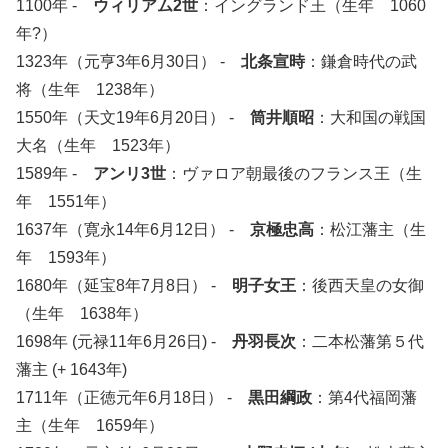
1100年 -
ウィリアム2世
：イングランド王（生年 1060
年?）
1323年（元亨3年6月30日） -
北条宣時
：鎌倉時代の武
将（生年 1238年）
1550年（天文19年6月20日） -
筒井順昭
：大和国の戦国
大名（生年 1523年）
1589年 -
アンリ3世
：ヴァロア朝最後のフランス王（生
年 1551年）
1637年（寛永14年6月12日） -
京極忠高
：松江藩主（生
年 1593年）
1680年（延宝8年7月8日） -
明子女王
：後西天皇の女御
（生年 1638年）
1698年 (元禄11年6月26日) -
丹羽長次
：二本松藩第５代
藩主 (+ 1643年)
1711年（正徳元年6月18日） -
黒田綱政
：第4代福岡藩
主（生年 1659年）