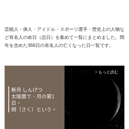
芸能人・偉人・アイドル・スポーツ選手・歴史上の人物な
ど有名人の命日（忌日）を集めて一覧にまとめました。閏
年を含めた366日の有名人の亡くなった日一覧です。
もっと読む
arrow_forward_ios