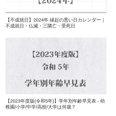
【不成就日】2024年 縁起の悪い日カレンダー｜
不成就日・仏滅・三隣亡・受死日
【2023年度版(令和5年)】学年別年齢早見表 - 幼
稚園/小学/中学/高校/大学は何歳？