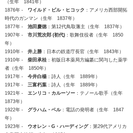
（生年 1841年）
1876年 -
ワイルド・ビル・ヒコック
：アメリカ西部開拓
時代のガンマン（生年 1837年）
1877年 -
池田慶徳
：第12代鳥取藩主（生年 1837年）
1907年 -
市川荒次郎 (初代)
：歌舞伎役者（生年 1850
年）
1910年 -
井上勝
：日本の鉄道庁長官（生年 1843年）
1910年 -
柴田承桂
：初版日本薬局方編纂に関与した薬学
者（生年 1850年）
1917年 -
今井白楊
：詩人（生年 1889年）
1917年 -
三富朽葉
：詩人（生年 1889年）
1921年 -
エンリコ・カルーソー
：テノール歌手（生年
1873年）
1922年 -
グラハム・ベル
：電話の発明者（生年 1847
年）
1923年 -
ウオレン・G・ハーディング
：第29代アメリカ