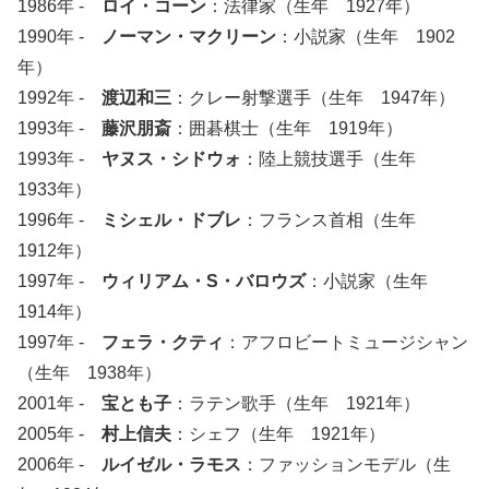
1986年 -
ロイ・コーン
：法律家（生年 1927年）
1990年 -
ノーマン・マクリーン
：小説家（生年 1902
年）
1992年 -
渡辺和三
：クレー射撃選手（生年 1947年）
1993年 -
藤沢朋斎
：囲碁棋士（生年 1919年）
1993年 -
ヤヌス・シドウォ
：陸上競技選手（生年
1933年）
1996年 -
ミシェル・ドブレ
：フランス首相（生年
1912年）
1997年 -
ウィリアム・S・バロウズ
：小説家（生年
1914年）
1997年 -
フェラ・クティ
：アフロビートミュージシャン
（生年 1938年）
2001年 -
宝とも子
：ラテン歌手（生年 1921年）
2005年 -
村上信夫
：シェフ（生年 1921年）
2006年 -
ルイゼル・ラモス
：ファッションモデル（生