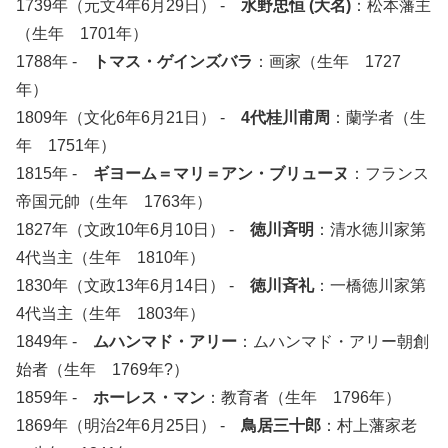
1739年（元文4年6月29日） -
水野忠恒 (大名)
：松本藩主
（生年 1701年）
1788年 -
トマス・ゲインズバラ
：画家（生年 1727
年）
1809年（文化6年6月21日） -
4代桂川甫周
：蘭学者（生
年 1751年）
1815年 -
ギヨーム＝マリ＝アン・ブリューヌ
：フランス
帝国元帥（生年 1763年）
1827年（文政10年6月10日） -
徳川斉明
：清水徳川家第
4代当主（生年 1810年）
1830年（文政13年6月14日） -
徳川斉礼
：一橋徳川家第
4代当主（生年 1803年）
1849年 -
ムハンマド・アリー
：ムハンマド・アリー朝創
始者（生年 1769年?）
1859年 -
ホーレス・マン
：教育者（生年 1796年）
1869年（明治2年6月25日） -
鳥居三十郎
：村上藩家老