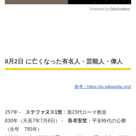
Powered by 
GliaStudios
M
u
t
e
8月2日 に亡くなった有名人・芸能人・偉人
参考：https://ja.wikipedia.org/
257年 -
ステファヌス1世
：第23代ローマ教皇
830年（天長7年7月6日） -
良岑安世
：平安時代の公卿
（生年 785年）