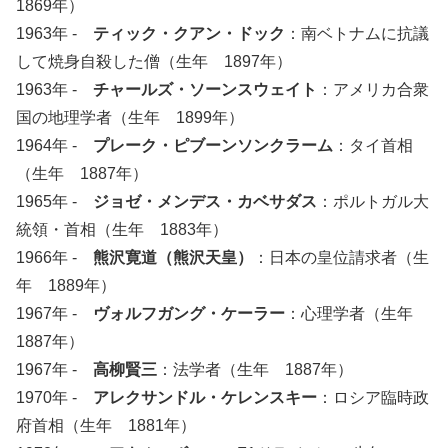
1869年）
1963年 -
ティック・クアン・ドック
：南ベトナムに抗議
して焼身自殺した僧（生年 1897年）
1963年 -
チャールズ・ソーンスウェイト
：アメリカ合衆
国の地理学者（生年 1899年）
1964年 -
プレーク・ピブーンソンクラーム
：タイ首相
（生年 1887年）
1965年 -
ジョゼ・メンデス・カベサダス
：ポルトガル大
統領・首相（生年 1883年）
1966年 -
熊沢寛道（熊沢天皇）
：日本の皇位請求者（生
年 1889年）
1967年 -
ヴォルフガング・ケーラー
：心理学者（生年
1887年）
1967年 -
高柳賢三
：法学者（生年 1887年）
1970年 -
アレクサンドル・ケレンスキー
：ロシア臨時政
府首相（生年 1881年）