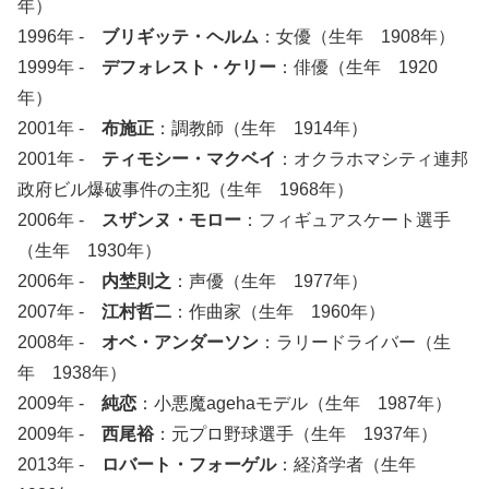
年）
1996年 -
ブリギッテ・ヘルム
：女優（生年 1908年）
1999年 -
デフォレスト・ケリー
：俳優（生年 1920
年）
2001年 -
布施正
：調教師（生年 1914年）
2001年 -
ティモシー・マクベイ
：オクラホマシティ連邦
政府ビル爆破事件の主犯（生年 1968年）
2006年 -
スザンヌ・モロー
：フィギュアスケート選手
（生年 1930年）
2006年 -
内埜則之
：声優（生年 1977年）
2007年 -
江村哲二
：作曲家（生年 1960年）
2008年 -
オベ・アンダーソン
：ラリードライバー（生
年 1938年）
2009年 -
純恋
：小悪魔agehaモデル（生年 1987年）
2009年 -
西尾裕
：元プロ野球選手（生年 1937年）
2013年 -
ロバート・フォーゲル
：経済学者（生年