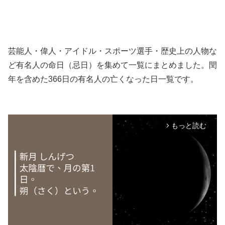
芸能人・偉人・アイドル・スポーツ選手・歴史上の人物な
ど有名人の命日（忌日）を集めて一覧にまとめました。閏
年を含めた366日の有名人の亡くなった日一覧です。
もっと読む
arrow_forward_ios