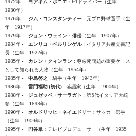
1972年 -
ヨアキム・ボニエ
：F1ドライバー（生年
1930年）
1976年 -
ジム・コンスタンティー
：元プロ野球選手（生
年 1917年）
1979年 -
ジョン・ウェイン
：俳優（生年 1907年）
1984年 -
エンリコ・ベルリンゲル
：イタリア共産党書記
長（生年 1922年）
1985年 -
カレン・クィンラン
：尊厳死問題の重要ケース
として知られる人物（生年 1954年）
1985年 -
中島啓之
：騎手（生年 1943年）
1986年 -
雷門福助 (初代)
：落語家（生年 1900年）
1988年 -
ジュゼッペ・サーラガト
：第5代イタリア大統
領（生年 1898年）
1990年 -
オルドリッヒ・ネイエドリー
：サッカー選手
（生年 1909年）
1995年 -
円谷皐
：テレビプロデューサー（生年 1935