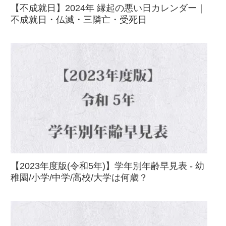
【不成就日】2024年 縁起の悪い日カレンダー｜
不成就日・仏滅・三隣亡・受死日
【2023年度版(令和5年)】学年別年齢早見表 - 幼
稚園/小学/中学/高校/大学は何歳？