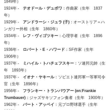
1849年）
1924年 -
テオドール・デュボワ
：作曲家（生年 1837
年）
1929年 -
アンドラーシ・ジュラ (子)
：オーストリア＝ハ
ンガリー外相（生年 1860年）
1934年 -
レフ・ヴィゴツキー
：心理学者（生年 1896
年）
1936年 -
ロバート・E・ハワード
：SF作家（生年
1906年）
1937年 -
ミハイル・トハチェフスキー
：ソ連邦元帥（生
年 1893年）
1937年 -
イオナ・ヤキール
：ソビエト連邦軍一等軍司令
官（生年 1896年）
1956年 -
フランキー・トランバウアー (en:Frankie
Trumbauer)
：ジャズサキソフォン奏者（生年 1900年）
1962年 -
バート・アッベイ
：元プロ野球選手（生年