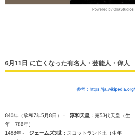
Powered by 
GliaStudios
M
u
t
e
6月11日 に亡くなった有名人・芸能人・偉人
参考：https://ja.wikipedia.org/
840年（承和7年5月8日） -
淳和天皇
：第53代天皇（生
年 786年）
1488年 -
ジェームズ3世
：スコットランド王（生年