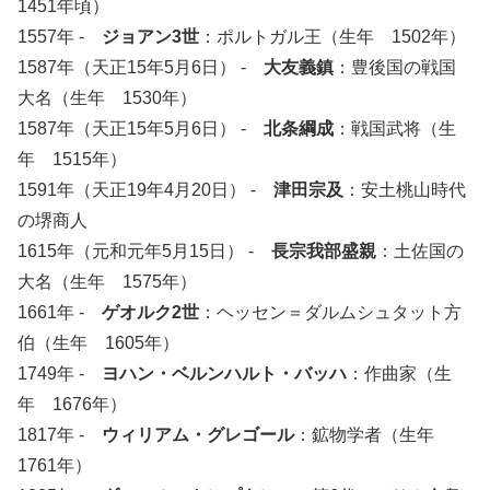
1451年頃）
1557年 -
ジョアン3世
：ポルトガル王（生年 1502年）
1587年（天正15年5月6日） -
大友義鎮
：豊後国の戦国
大名（生年 1530年）
1587年（天正15年5月6日） -
北条綱成
：戦国武将（生
年 1515年）
1591年（天正19年4月20日） -
津田宗及
：安土桃山時代
の堺商人
1615年（元和元年5月15日） -
長宗我部盛親
：土佐国の
大名（生年 1575年）
1661年 -
ゲオルク2世
：ヘッセン＝ダルムシュタット方
伯（生年 1605年）
1749年 -
ヨハン・ベルンハルト・バッハ
：作曲家（生
年 1676年）
1817年 -
ウィリアム・グレゴール
：鉱物学者（生年
1761年）