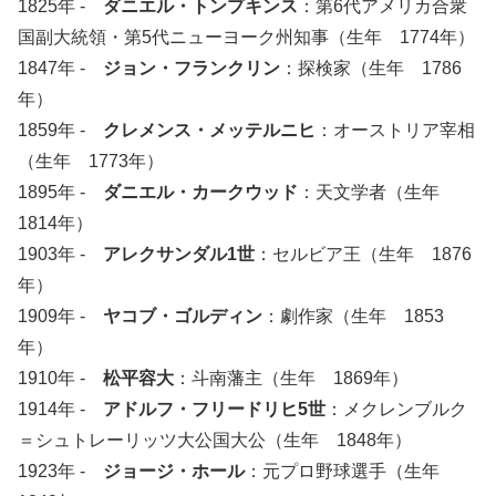
1825年 -
ダニエル・トンプキンス
：第6代アメリカ合衆
国副大統領・第5代ニューヨーク州知事（生年 1774年）
1847年 -
ジョン・フランクリン
：探検家（生年 1786
年）
1859年 -
クレメンス・メッテルニヒ
：オーストリア宰相
（生年 1773年）
1895年 -
ダニエル・カークウッド
：天文学者（生年
1814年）
1903年 -
アレクサンダル1世
：セルビア王（生年 1876
年）
1909年 -
ヤコブ・ゴルディン
：劇作家（生年 1853
年）
1910年 -
松平容大
：斗南藩主（生年 1869年）
1914年 -
アドルフ・フリードリヒ5世
：メクレンブルク
＝シュトレーリッツ大公国大公（生年 1848年）
1923年 -
ジョージ・ホール
：元プロ野球選手（生年