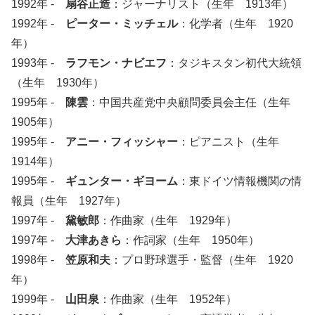
1992年 -
扇谷正造
：ジャーナリスト（生年 1913年）
1992年 -
ピーター・ミッチェル
：化学者（生年 1920
年）
1993年 -
ラフモン・ナビエフ
：タジキスタン初代大統領
（生年 1930年）
1995年 -
陳雲
：中国共産党中央顧問委員会主任（生年
1905年）
1995年 -
アニー・フィッシャー
：ピアニスト（生年
1914年）
1995年 -
ギュンター・ギヨーム
：東ドイツ情報機関の情
報員（生年 1927年）
1997年 -
黛敏郎
：作曲家（生年 1929年）
1997年 -
大津あきら
：作詞家（生年 1950年）
1998年 -
笠原和夫
：プロ野球選手・監督（生年 1920
年）
1999年 -
山田泉
：作曲家（生年 1952年）