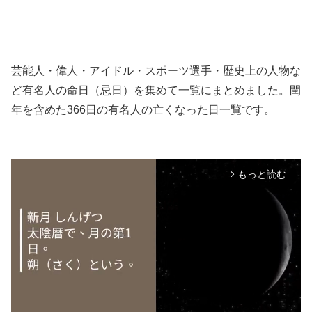
芸能人・偉人・アイドル・スポーツ選手・歴史上の人物な
ど有名人の命日（忌日）を集めて一覧にまとめました。閏
年を含めた366日の有名人の亡くなった日一覧です。
もっと読む
arrow_forward_ios