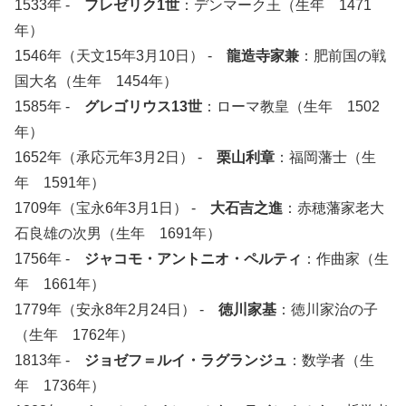
1533年 -
フレゼリク1世
：デンマーク王（生年 1471
年）
1546年（天文15年3月10日） -
龍造寺家兼
：肥前国の戦
国大名（生年 1454年）
1585年 -
グレゴリウス13世
：ローマ教皇（生年 1502
年）
1652年（承応元年3月2日） -
栗山利章
：福岡藩士（生
年 1591年）
1709年（宝永6年3月1日） -
大石吉之進
：赤穂藩家老大
石良雄の次男（生年 1691年）
1756年 -
ジャコモ・アントニオ・ペルティ
：作曲家（生
年 1661年）
1779年（安永8年2月24日） -
徳川家基
：徳川家治の子
（生年 1762年）
1813年 -
ジョゼフ＝ルイ・ラグランジュ
：数学者（生
年 1736年）