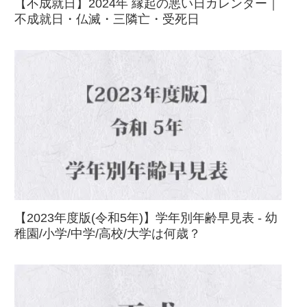
【不成就日】2024年 縁起の悪い日カレンダー｜
不成就日・仏滅・三隣亡・受死日
【2023年度版(令和5年)】学年別年齢早見表 - 幼
稚園/小学/中学/高校/大学は何歳？