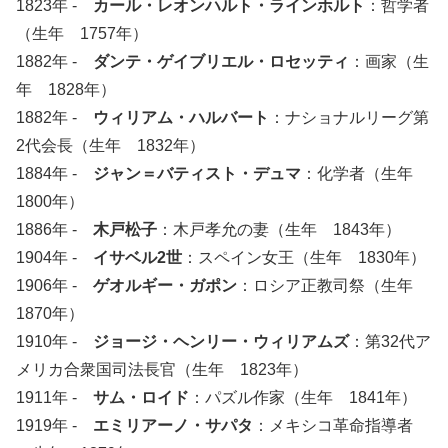
1823年 -
カール・レオンハルト・ラインホルト
：哲学者
（生年 1757年）
1882年 -
ダンテ・ゲイブリエル・ロセッティ
：画家（生
年 1828年）
1882年 -
ウィリアム・ハルバート
：ナショナルリーグ第
2代会長（生年 1832年）
1884年 -
ジャン＝バティスト・デュマ
：化学者（生年
1800年）
1886年 -
木戸松子
：木戸孝允の妻（生年 1843年）
1904年 -
イサベル2世
：スペイン女王（生年 1830年）
1906年 -
ゲオルギー・ガポン
：ロシア正教司祭（生年
1870年）
1910年 -
ジョージ・ヘンリー・ウィリアムズ
：第32代ア
メリカ合衆国司法長官（生年 1823年）
1911年 -
サム・ロイド
：パズル作家（生年 1841年）
1919年 -
エミリアーノ・サパタ
：メキシコ革命指導者