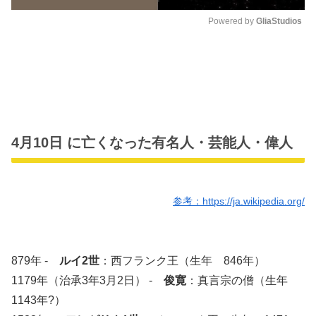
Powered by 
GliaStudios
M
u
t
e
4月10日 に亡くなった有名人・芸能人・偉人
参考：https://ja.wikipedia.org/
879年 -
ルイ2世
：西フランク王（生年 846年）
1179年（治承3年3月2日） -
俊寛
：真言宗の僧（生年
1143年?）