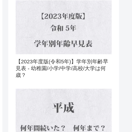
【2023年度版(令和5年)】学年別年齢早
見表 - 幼稚園/小学/中学/高校/大学は何
歳？