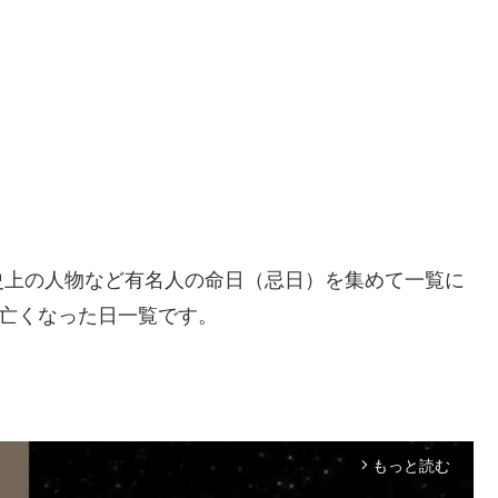
史上の人物など有名人の命日（忌日）を集めて一覧に
の亡くなった日一覧です。
もっと読む
arrow_forward_ios