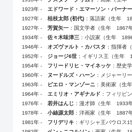
1923年 -
エドワード・エマーソン・バーナ
1927年 -
桂枝太郎 (初代)
：落語家（生年 18
1927年 -
芳賀矢一
：国文学者（生年 1867
1934年 -
佐々木味津三
：小説家（生年 189
1946年 -
オズヴァルト・カバスタ
：指揮者（
1952年 -
ジョージ6世
：イギリス王（生年 1
1954年 -
フリードリヒ・マイネッケ
：歴史学
1960年 -
ヌードルズ・ハーン
：メジャーリー
1963年 -
ピエロ・マンゾーニ
：美術家（生年
1964年 -
エミリオ・アギナルド
：フィリピン
1976年 -
若井はんじ
：漫才師（生年 1933
1978年 -
小絲源太郎
：洋画家（生年 1887
1981年 -
フリデリキ
：ギリシャ王パウロス1世
1982年 -
ベン・ニコルソン
：画家（生年 18