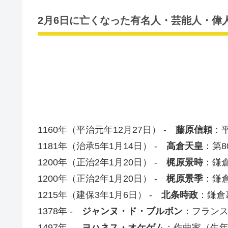
2月6日に亡くなった有名人・芸能人・偉人
1160年（平治元年12月27日） -
藤原信頼
：
1181年（治承5年1月14日） -
高倉天皇
：第8
1200年（正治2年1月20日） -
梶原景時
：鎌倉
1200年（正治2年1月20日） -
梶原景季
：鎌倉
1215年（建保3年1月6日） -
北条時政
：鎌倉
1378年 -
ジャンヌ・ド・ブルボン
：フランス
1497年 -
ヨハネス・オケゲム
：作曲家（生年