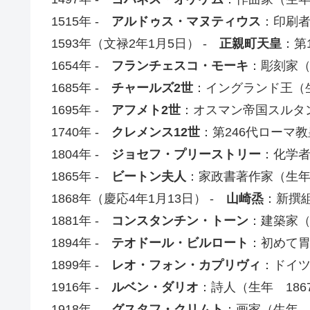
1515年 -
アルドゥス・マヌティウス
：印刷者
1593年（文禄2年1月5日） -
正親町天皇
：第
1654年 -
フランチェスコ・モーキ
：彫刻家（
1685年 -
チャールズ2世
：イングランド王（生
1695年 -
アフメト2世
：オスマン帝国スルタン
1740年 -
クレメンス12世
：第246代ローマ教
1804年 -
ジョセフ・プリーストリー
：化学者
1865年 -
ビートン夫人
：家政書著作家（生年 
1868年（慶応4年1月13日） -
山崎烝
：新撰組
1881年 -
コンスタンチン・トーン
：建築家（
1894年 -
テオドール・ビルロート
：初めて胃
1899年 -
レオ・フォン・カプリヴィ
：ドイツ
1916年 -
ルベン・ダリオ
：詩人（生年 186
1918年 -
グスタフ・クリムト
：画家（生年 1