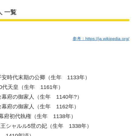
M
 一覧
u
t
e
参考：https://ja.wikipedia.org/
平安時代末期の公卿（生年 1133年）
0代天皇（生年 1161年）
幕府の御家人（生年 1140年?）
幕府の御家人（生年 1162年）
幕府初代執権（生年 1138年）
王シャルル5世の妃（生年 1338年）
 1410年頃）