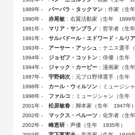
1989年 -
バーバラ・タックマン
：作家（生年
1990年 -
赤尾敏
：右翼活動家（生年 1899
1991年 -
マリア・サンブラノ
：哲学者（生年
1991年 -
サルバドール・エドワード・ルリ
1993年 -
アーサー・アッシュ
：テニス選手（
1994年 -
ジョゼフ・コットン
：俳優（生年 1
1994年 -
ジャック・カービー
：漫画家（生年
1997年 -
宇野錦次
：元プロ野球選手（生年 1
1998年 -
カール・ウィルソン
：ミュージシャ
1998年 -
ファルコ
：ミュージシャン（生年 1
2001年 -
松原敏春
：脚本家（生年 1947年
2002年 -
マックス・ペルーツ
：化学者（生年
2002年 -
峰恵研
：声優（生年 1935年）
2003年 -
宮下富実夫
：音楽家（生年 1949