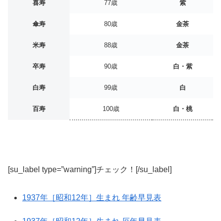
喜寿
77歳
紫
傘寿
80歳
金茶
米寿
88歳
金茶
卒寿
90歳
白・紫
白寿
99歳
白
百寿
100歳
白・桃
[su_label type=”warning”]チェック！[/su_label]
1937年［昭和12年］生まれ 年齢早見表