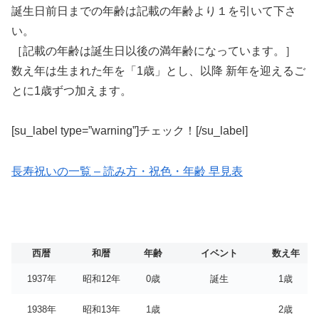
誕生日前日までの年齢は記載の年齢より１を引いて下さ
い。
［記載の年齢は誕生日以後の満年齢になっています。］
数え年は生まれた年を「1歳」とし、以降 新年を迎えるご
とに1歳ずつ加えます。
[su_label type=”warning”]チェック！[/su_label]
長寿祝いの一覧 – 読み方・祝色・年齢 早見表
西暦
和暦
年齢
イベント
数え年
1937年
昭和12年
0歳
誕生
1歳
1938年
昭和13年
1歳
2歳