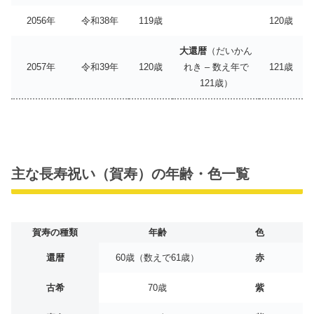
2056年
令和38年
119歳
120歳
大還暦
（だいかん
2057年
令和39年
120歳
れき – 数え年で
121歳
121歳）
主な長寿祝い（賀寿）の年齢・色一覧
賀寿の種類
年齢
色
還暦
60歳（数えで61歳）
赤
古希
70歳
紫