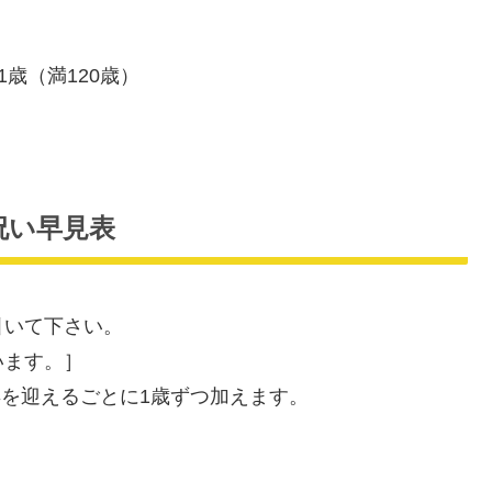
21歳（満120歳）
寿祝い早見表
引いて下さい。
います。］
年を迎えるごとに1歳ずつ加えます。