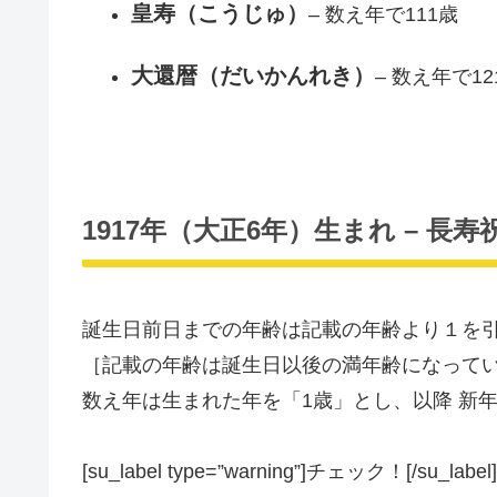
皇寿（こうじゅ）
– 数え年で111歳
大還暦（だいかんれき）
– 数え年で1
1917年（大正6年）生まれ – 長
誕生日前日までの年齢は記載の年齢より１を
［記載の年齢は誕生日以後の満年齢になって
数え年は生まれた年を「1歳」とし、以降 新
[su_label type=”warning”]チェック！[/su_label]