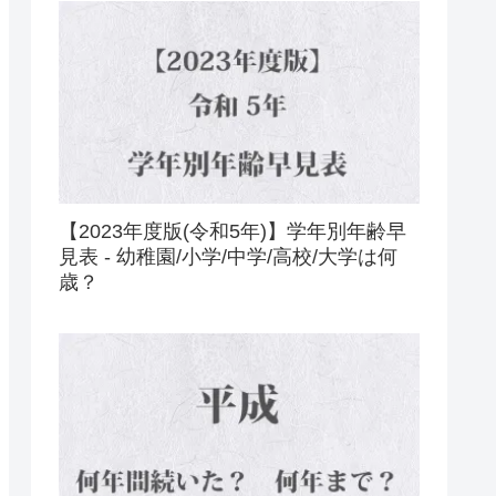
【2023年度版(令和5年)】学年別年齢早
見表 - 幼稚園/小学/中学/高校/大学は何
歳？