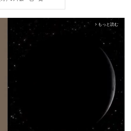
もっと読む
arrow_forward_ios