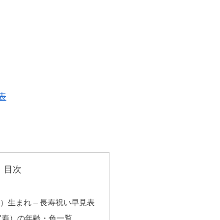
表
目次
年）生まれ – 長寿祝い早見表
賀寿）の年齢・色一覧