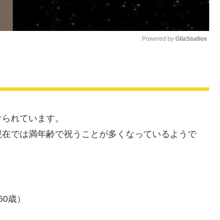
Powered by 
GliaStudios
M
u
t
e
けられています。
現在では満年齢で祝うことが多くなっているようで
。
60歳）