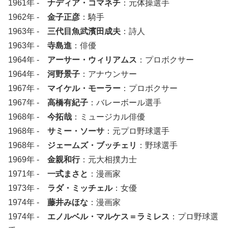
1961年 -
ナディア・コマネチ
：元体操選手
1962年 -
金子正彦
：騎手
1963年 -
三代目魚武濱田成夫
：詩人
1963年 -
寺島進
：俳優
1964年 -
アーサー・ウィリアムス
：プロボクサー
1964年 -
河野景子
：アナウンサー
1967年 -
マイケル・モーラー
：プロボクサー
1967年 -
高橋有紀子
：バレーボール選手
1968年 -
今拓哉
：ミュージカル俳優
1968年 -
サミー・ソーサ
：元プロ野球選手
1968年 -
ジェームズ・ブッチェリ
：野球選手
1969年 -
金親和行
：元大相撲力士
1971年 -
一式まさと
：漫画家
1973年 -
ラダ・ミッチェル
：女優
1974年 -
藤井みほな
：漫画家
1974年 -
エノルベル・マルケス＝ラミレス
：プロ野球選