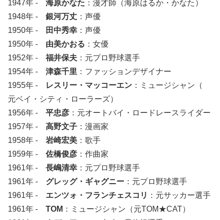
1947年 -
海原かなた
：漫才師（海原はるか・かなた）
1948年 -
銀河万丈
：声優
1950年 -
田中秀幸
：声優
1950年 -
由美かおる
：女優
1952年 -
福井保夫
：元プロ野球選手
1954年 -
津森千里
：ファッションデザイナー
1955年 -
レスリー・マッコーエン
：ミュージシャン（
元ベイ・シティ・ローラーズ）
1956年 -
平忠彦
：元オートバイ・ロードレースライダー
1957年 -
高野文子
：漫画家
1958年 -
岩崎宏美
：歌手
1959年 -
佐橋俊彦
：作曲家
1961年 -
長嶋清幸
：元プロ野球選手
1961年 -
グレッグ・ギャグニー
：元プロ野球選手
1961年 -
エンツォ・フランチェスコリ
：元サッカー選手
1961年 -
TOM
：ミュージシャン（元TOM★CAT）