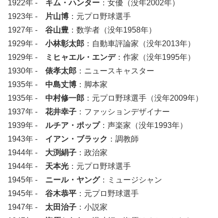
1922年 -
キム・ハンター
：女優（没年2002年）
1923年 -
片山博
：元プロ野球選手
1927年 -
谷山豊
：数学者（没年1958年）
1929年 -
小林彰太郎
：自動車評論家（没年2013年）
1929年 -
ミヒャエル・エンデ
：作家（没年1995年）
1930年 -
俵孝太郎
：ニュースキャスター
1935年 -
中島丈博
：脚本家
1935年 -
中村修一郎
：元プロ野球選手（没年2009年）
1937年 -
花井幸子
：ファッションデザイナー
1939年 -
ルチア・ポップ
：声楽家（没年1993年）
1943年 -
イアン・ブラック
：調教師
1944年 -
大渕絹子
：政治家
1944年 -
天本光
：元プロ野球選手
1945年 -
ニール・ヤング
：ミュージシャン
1945年 -
谷木恭平
：元プロ野球選手
1947年 -
太田治子
：小説家