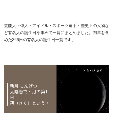
芸能人・偉人・アイドル・スポーツ選手・歴史上の人物な
ど有名人の誕生日を集めて一覧にまとめました。閏年を含
めた366日の有名人の誕生日一覧です。
もっと読む
arrow_forward_ios