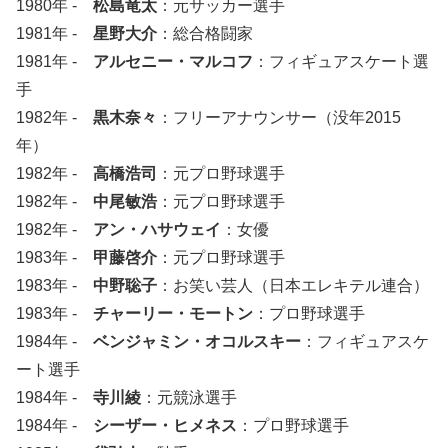
1980年 -
松島竜太
：元サッカー選手
1981年 -
星野大介
：総合格闘家
1981年 -
アルセニー・マルコフ
：フィギュアスケート選
手
1982年 -
黒木奈々
：フリーアナウンサー（没年2015
年）
1982年 -
高橋浩司
：元プロ野球選手
1982年 -
中尾敏浩
：元プロ野球選手
1982年 -
アン・ハサウェイ
：女優
1983年 -
甲藤啓介
：元プロ野球選手
1983年 -
中野聡子
：お笑い芸人（日本エレキテル連合）
1983年 -
チャーリー・モートン
：プロ野球選手
1984年 -
ベンジャミン・オコルスキー
：フィギュアスケ
ート選手
1984年 -
寺川綾
：元競泳選手
1984年 -
シーザー・ヒメネス
：プロ野球選手