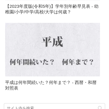
【2023年度版(令和5年)】学年別年齢早見表 - 幼
稚園/小学/中学/高校/大学は何歳？
平成は何年間続いた？何年まで？ - 西暦・和暦
対照表