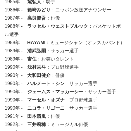
1985年 -
黛弘人
：騎手
1986年 -
箱崎みどり
：ニッポン放送アナウンサー
1987年 -
高良健吾
：俳優
1988年 -
ラッセル・ウェストブルック
：バスケットボー
ル選手
1988年 -
HAYAMI
：ミュージシャン（オレスカバンド）
1989年 -
清武弘嗣
：サッカー選手
1989年 -
吉住
：お笑いタレント
1990年 -
浅村栄斗
：プロ野球選手
1990年 -
大和田健介
：俳優
1990年 -
ハルメート・シン
：サッカー選手
1990年 -
ジェームス・マッカーシー
：サッカー選手
1990年 -
マーセル・オズナ
：プロ野球選手
1990年 -
ニコラ・リゴーニ
：サッカー選手
1991年 -
田本清嵐
：俳優
1992年 -
三井莉穂
：ミュージカル俳優