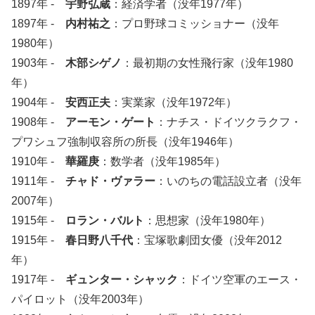
1897年 -
宇野弘蔵
：経済学者（没年1977年）
1897年 -
内村祐之
：プロ野球コミッショナー（没年
1980年）
1903年 -
木部シゲノ
：最初期の女性飛行家（没年1980
年）
1904年 -
安西正夫
：実業家（没年1972年）
1908年 -
アーモン・ゲート
：ナチス・ドイツクラクフ・
プワシュフ強制収容所の所長（没年1946年）
1910年 -
華羅庚
：数学者（没年1985年）
1911年 -
チャド・ヴァラー
：いのちの電話設立者（没年
2007年）
1915年 -
ロラン・バルト
：思想家（没年1980年）
1915年 -
春日野八千代
：宝塚歌劇団女優（没年2012
年）
1917年 -
ギュンター・シャック
：ドイツ空軍のエース・
パイロット（没年2003年）