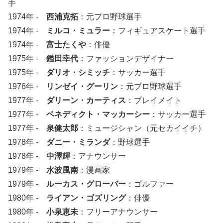
手
1974年 -
西浦克拓
：元プロ野球選手
1974年 -
ミルコ・ミュラー
：フィギュアスケート選手
1974年 -
富士たくや
：俳優
1975年 -
鑑田幸代
：ファッションデザイナー
1975年 -
ダリオ・シミッチ
：サッカー選手
1976年 -
リンゼイ・グーリン
：元プロ野球選手
1977年 -
ダリーン・カーティス
：プレイメイト
1977年 -
ベネディクト・マッカーシー
：サッカー選手
1977年 -
泉健太郎
：ミュージシャン（元セカイイチ）
1978年 -
ダニー・ミランダ
：野球選手
1978年 -
中澤輝
：アナウンサー
1979年 -
水波風南
：漫画家
1979年 -
ルーカス・グローバー
：ゴルファー
1980年 -
ライアン・ゴズリング
：俳優
1980年 -
小泉恵未
：フリーアナウンサー