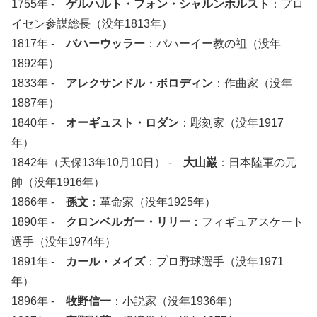
1755年 -
ゲルハルト・フォン・シャルンホルスト
：プロ
イセン参謀総長（没年1813年）
1817年 -
バハーウッラー
：バハーイー教の祖（没年
1892年）
1833年 -
アレクサンドル・ボロディン
：作曲家（没年
1887年）
1840年 -
オーギュスト・ロダン
：彫刻家（没年1917
年）
1842年（天保13年10月10日） -
大山巌
：日本陸軍の元
帥（没年1916年）
1866年 -
孫文
：革命家（没年1925年）
1890年 -
クロンベルガー・リリー
：フィギュアスケート
選手（没年1974年）
1891年 -
カール・メイズ
：プロ野球選手（没年1971
年）
1896年 -
牧野信一
：小説家（没年1936年）