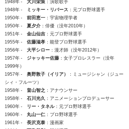
1948年 -
大川栄策
：演歌歌手
1948年 -
ミッキー・リバース
：元プロ野球選手
1950年 -
前田恵一
：宇宙物理学者
1950年 -
夏夕介
：俳優（没年2010年）
1951年 -
金山仙吉
：元プロ野球選手
1955年 -
佐藤滋孝
：能登プロ野球選手
1956年 -
大平シロー
：漫才師（没年2012年）
1957年 -
ジャッキー佐藤
：女子プロレスラー（没年
1999年）
1957年 -
奥野敦子（イリア）
：ミュージシャン（ジュー
シィ・フルーツ）
1958年 -
畠山智之
：アナウンサー
1958年 -
石川光久
：アニメーションプロデューサー
1960年 -
リー・タネル
：元プロ野球選手
1960年 -
丸山一仁
：プロ野球選手
1961年 -
長沢克泰
：漫画家