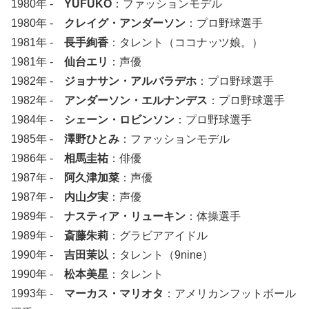
1980年 -
YUFUKO
：ファッションモデル
1980年 -
クレイグ・アンダーソン
：プロ野球選手
1981年 -
長手絢香
：タレント（ココナッツ娘。）
1981年 -
仙台エリ
：声優
1982年 -
ジョナサン・アルバラデホ
：プロ野球選手
1982年 -
アンダーソン・エルナンデス
：プロ野球選手
1984年 -
シェーン・ロビンソン
：プロ野球選手
1985年 -
澤野ひとみ
：ファッションモデル
1986年 -
相馬圭祐
：俳優
1987年 -
阿久津加菜
：声優
1987年 -
内山夕実
：声優
1989年 -
ナスティア・リューキン
：体操選手
1989年 -
斎藤朱莉
：グラビアアイドル
1990年 -
吉田茉以
：タレント（9nine）
1990年 -
松本美星
：タレント
1993年 -
マーカス・マリオタ
：アメリカンフットボール