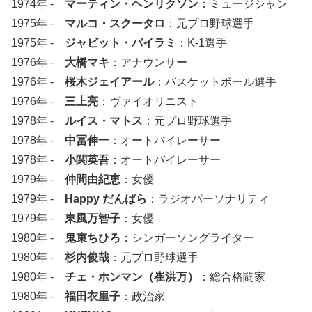
1974年 -
マーティン・ヘンリクソン
：ミュージシャン
1975年 -
マルコ・スクータロ
：元プロ野球選手
1975年 -
ジャビット・バイラミ
：K-1選手
1976年 -
大橋マキ
：アナウンサー
1976年 -
桜木ジェイアール
：バスケットボール選手
1976年 -
三上亮
：ヴァイオリニスト
1978年 -
ルイス・マトス
：元プロ野球選手
1978年 -
中冨伸一
：オートバイレーサー
1978年 -
小関英吾
：オートバイレーサー
1979年 -
仲間由紀恵
：女優
1979年 -
Happy だんばら
：ラジオパーソナリティ
1979年 -
東風万智子
：女優
1980年 -
鬼束ちひろ
：シンガーソングライター
1980年 -
杉内俊哉
：元プロ野球選手
1980年 -
チェ・ホンマン（崔洪万）
：総合格闘家
1980年 -
福田衣里子
：政治家