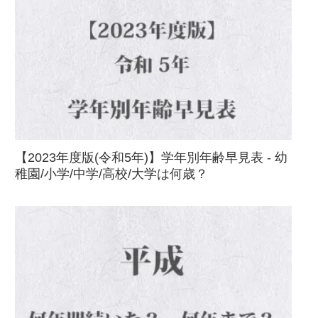
【2023年度版(令和5年)】学年別年齢早見表 - 幼
稚園/小学/中学/高校/大学は何歳？