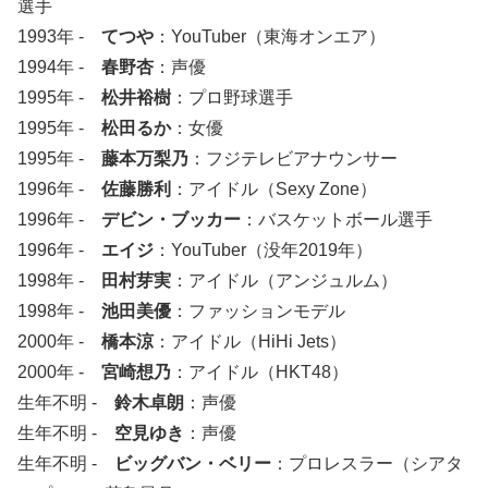
選手
1993年 -
てつや
：YouTuber（東海オンエア）
1994年 -
春野杏
：声優
1995年 -
松井裕樹
：プロ野球選手
1995年 -
松田るか
：女優
1995年 -
藤本万梨乃
：フジテレビアナウンサー
1996年 -
佐藤勝利
：アイドル（Sexy Zone）
1996年 -
デビン・ブッカー
：バスケットボール選手
1996年 -
エイジ
：YouTuber（没年2019年）
1998年 -
田村芽実
：アイドル（アンジュルム）
1998年 -
池田美優
：ファッションモデル
2000年 -
橋本涼
：アイドル（HiHi Jets）
2000年 -
宮崎想乃
：アイドル（HKT48）
生年不明 -
鈴木卓朗
：声優
生年不明 -
空見ゆき
：声優
生年不明 -
ビッグバン・ベリー
：プロレスラー（シアタ