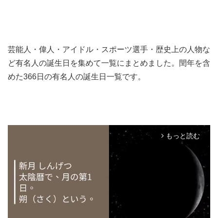
芸能人・偉人・アイドル・スポーツ選手・歴史上の人物な
ど有名人の誕生日を集めて一覧にまとめました。閏年を含
めた366日の有名人の誕生日一覧です。
もっと読む
arrow_forward_ios