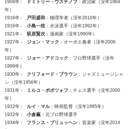
1908年 -
ドミトリー・ウスチノフ
：政治家（没年1984
年）
1916年 -
戸田盛和
：物理学者（没年2010年）
1916年 -
小島一枝
：水泳選手（没年1992年）
1921年 -
荻原賢次
：漫画家（没年1990年）
1927年 -
ジョン・マック
：オーボエ奏者（没年2006
年）
1927年 -
ジョー・アドコック
：プロ野球選手（没年
1999年）
1930年 -
クリフォード・ブラウン
：ジャズミュージシャ
ン（没年1956年）
1931年 -
ミルコ・ボボツォフ
：チェス選手（没年2000
年）
1932年 -
ルイ・マル
：映画監督（没年1995年）
1932年 -
小倉薫
：元プロ野球選手
1934年 -
フランス・ブリュッヘン
：音楽家（没年2014