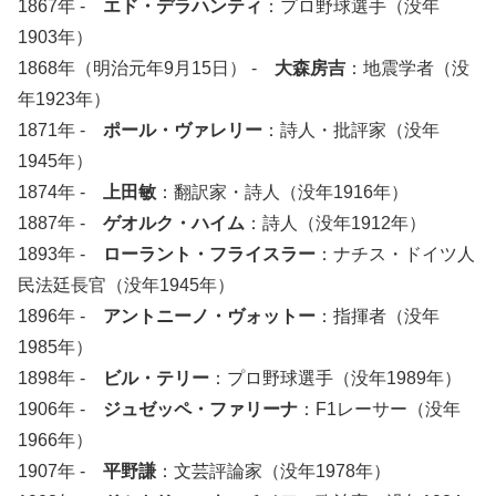
1867年 -
エド・デラハンティ
：プロ野球選手（没年
1903年）
1868年（明治元年9月15日） -
大森房吉
：地震学者（没
年1923年）
1871年 -
ポール・ヴァレリー
：詩人・批評家（没年
1945年）
1874年 -
上田敏
：翻訳家・詩人（没年1916年）
1887年 -
ゲオルク・ハイム
：詩人（没年1912年）
1893年 -
ローラント・フライスラー
：ナチス・ドイツ人
民法廷長官（没年1945年）
1896年 -
アントニーノ・ヴォットー
：指揮者（没年
1985年）
1898年 -
ビル・テリー
：プロ野球選手（没年1989年）
1906年 -
ジュゼッペ・ファリーナ
：F1レーサー（没年
1966年）
1907年 -
平野謙
：文芸評論家（没年1978年）