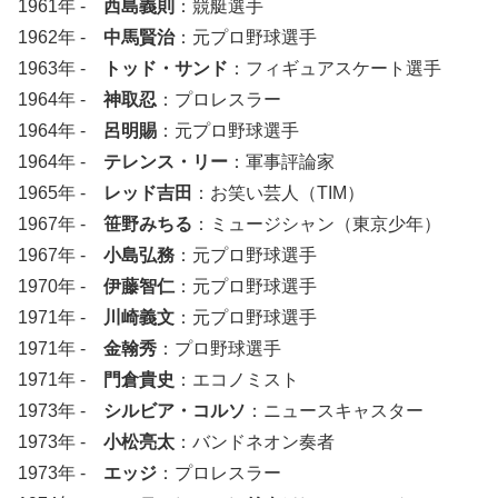
1961年 -
西島義則
：競艇選手
1962年 -
中馬賢治
：元プロ野球選手
1963年 -
トッド・サンド
：フィギュアスケート選手
1964年 -
神取忍
：プロレスラー
1964年 -
呂明賜
：元プロ野球選手
1964年 -
テレンス・リー
：軍事評論家
1965年 -
レッド吉田
：お笑い芸人（TIM）
1967年 -
笹野みちる
：ミュージシャン（東京少年）
1967年 -
小島弘務
：元プロ野球選手
1970年 -
伊藤智仁
：元プロ野球選手
1971年 -
川崎義文
：元プロ野球選手
1971年 -
金翰秀
：プロ野球選手
1971年 -
門倉貴史
：エコノミスト
1973年 -
シルビア・コルソ
：ニュースキャスター
1973年 -
小松亮太
：バンドネオン奏者
1973年 -
エッジ
：プロレスラー