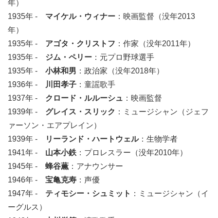
年）
1935年 -
マイケル・ウィナー
：映画監督（没年2013
年）
1935年 -
アゴタ・クリストフ
：作家（没年2011年）
1935年 -
ジム・ペリー
：元プロ野球選手
1935年 -
小林和男
：政治家（没年2018年）
1936年 -
川田孝子
：童謡歌手
1937年 -
クロード・ルルーシュ
：映画監督
1939年 -
グレイス・スリック
：ミュージシャン（ジェフ
ァーソン・エアプレイン）
1939年 -
リーランド・ハートウェル
：生物学者
1941年 -
山本小鉄
：プロレスラー（没年2010年）
1945年 -
蜂谷薫
：アナウンサー
1946年 -
宝亀克寿
：声優
1947年 -
ティモシー・シュミット
：ミュージシャン（イ
ーグルス）