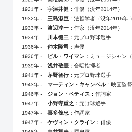
1931年 -
宇津井健
：俳優（没年2014年）
1932年 -
三島淑臣
：法哲学者（没年2015年 
1933年 -
渡辺淳一
：作家（没年2014年）
1934年 -
川本徳三
：元プロ野球選手
1936年 -
仲木隆司
：声優
1936年 -
ビル・ワイマン
：ミュージシャン
1939年 -
浅井敬壹
：合唱指揮者
1941年 -
茅野智行
：元プロ野球選手
1943年 -
マーティン・キャンベル
：映画監
1946年 -
ジョン・ベティス
：作詞家
1947年 -
小野寺重之
：元野球選手
1947年 -
喜多條忠
：作詞家
1947年 -
ケヴィン・クライン
：俳優
1948年 -
中井和夫
：歴史家