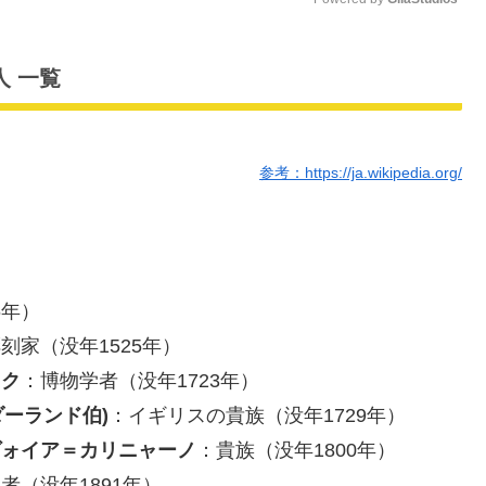
M
人 一覧
u
t
e
参考：https://ja.wikipedia.org/
6年）
刻家（没年1525年）
ック
：博物学者（没年1723年）
ダーランド伯)
：イギリスの貴族（没年1729年）
ヴォイア＝カリニャーノ
：貴族（没年1800年）
者（没年1891年）