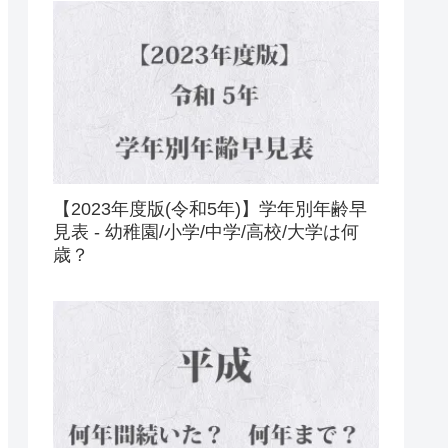
【2023年度版(令和5年)】学年別年齢早
見表 - 幼稚園/小学/中学/高校/大学は何
歳？