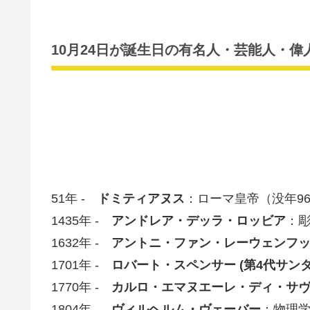
10月24日が誕生日の有名人・芸能人・偉
51年 -
ドミティアヌス
：ローマ皇帝（没年9
1435年 -
アンドレア・デッラ・ロッビア
：彫
1632年 -
アントニ・ファン・レーウェンフ
1701年 -
ロバート・スペンサー (第4代サン
1770年 -
カルロ・エマヌエーレ・ディ・サ
1804年 -
ヴィルヘルム・ヴェーバー
：物理学