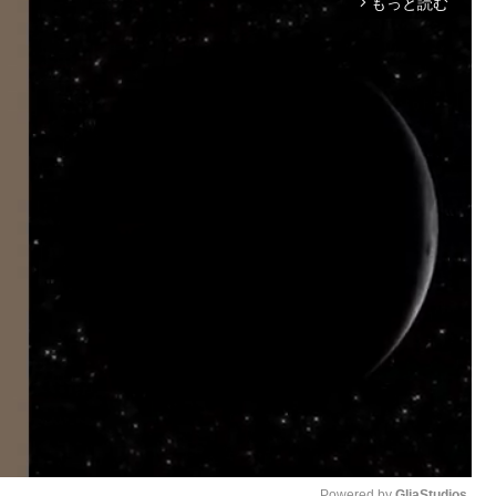
もっと読む
arrow_forward_ios
Powered by 
GliaStudios