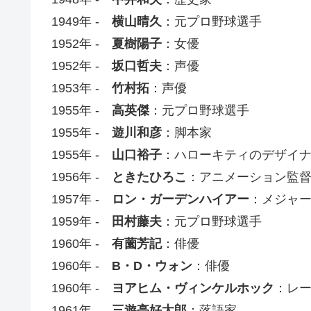
1949年 -
横山晴久
：元プロ野球選手
1952年 -
夏樹陽子
：女優
1952年 -
坂口哲夫
：声優
1953年 -
竹村拓
：声優
1955年 -
高英傑
：元プロ野球選手
1955年 -
遊川和彦
：脚本家
1955年 -
山口裕子
：ハローキティのデザイナ
1956年 -
ときたひろこ
：アニメーション監
1957年 -
ロン・ガーデンハイアー
：メジャ
1959年 -
田村藤夫
：元プロ野球選手
1960年 -
有薗芳記
：俳優
1960年 -
B・D・ウォン
：俳優
1960年 -
ヨアヒム・ヴィンケルホック
：レ
1961年 -
三遊亭好太郎
：落語家