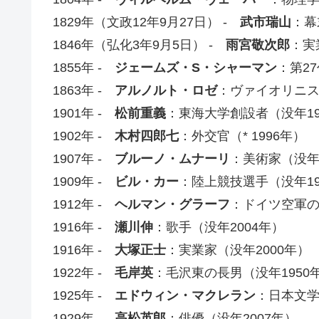
1829年（文政12年9月27日） -
武市瑞山
：幕
1846年（弘化3年9月5日） -
雨宮敬次郎
：実
1855年 -
ジェームズ・S・シャーマン
：第2
1863年 -
アルノルト・ロゼ
：ヴァイオリニス
1901年 -
松前重義
：東海大学創設者（没年19
1902年 -
木村四郎七
：外交官（* 1996年）
1907年 -
ブルーノ・ムナーリ
：美術家（没年1
1909年 -
ビル・カー
：陸上競技選手（没年19
1912年 -
ヘルマン・グラーフ
：ドイツ空軍の
1916年 -
瀬川伸
：歌手（没年2004年）
1916年 -
大塚正士
：実業家（没年2000年）
1922年 -
毛岸英
：毛沢東の長男（没年1950
1925年 -
エドウィン・マクレラン
：日本文学
1929年 -
高松英郎
：俳優（没年2007年）