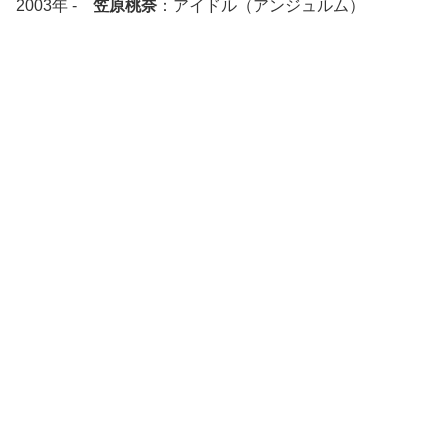
2003年 -
笠原桃奈
：アイドル（アンジュルム）