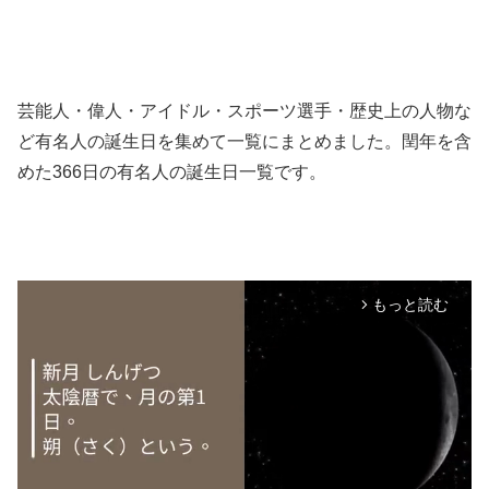
芸能人・偉人・アイドル・スポーツ選手・歴史上の人物な
ど有名人の誕生日を集めて一覧にまとめました。閏年を含
めた366日の有名人の誕生日一覧です。
もっと読む
arrow_forward_ios