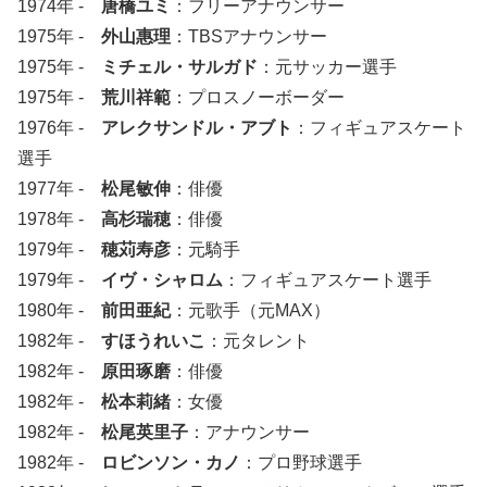
1974年 -
唐橋ユミ
：フリーアナウンサー
1975年 -
外山惠理
：TBSアナウンサー
1975年 -
ミチェル・サルガド
：元サッカー選手
1975年 -
荒川祥範
：プロスノーボーダー
1976年 -
アレクサンドル・アブト
：フィギュアスケート
選手
1977年 -
松尾敏伸
：俳優
1978年 -
高杉瑞穂
：俳優
1979年 -
穂苅寿彦
：元騎手
1979年 -
イヴ・シャロム
：フィギュアスケート選手
1980年 -
前田亜紀
：元歌手（元MAX）
1982年 -
すほうれいこ
：元タレント
1982年 -
原田琢磨
：俳優
1982年 -
松本莉緒
：女優
1982年 -
松尾英里子
：アナウンサー
1982年 -
ロビンソン・カノ
：プロ野球選手