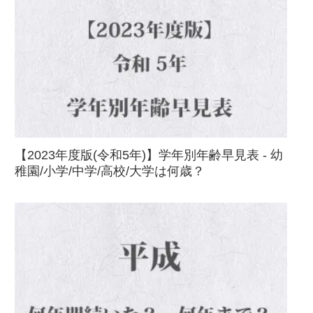
【2023年度版(令和5年)】学年別年齢早見表 - 幼
稚園/小学/中学/高校/大学は何歳？