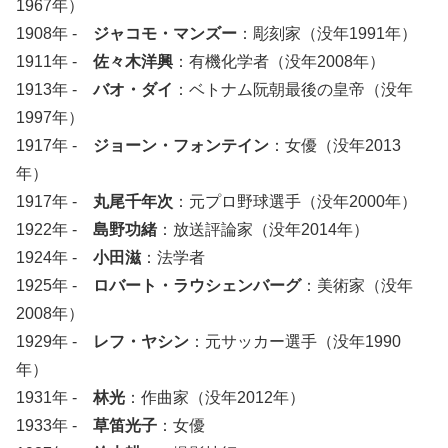
1967年）
1908年 -
ジャコモ・マンズー
：彫刻家（没年1991年）
1911年 -
佐々木洋興
：有機化学者（没年2008年）
1913年 -
バオ・ダイ
：ベトナム阮朝最後の皇帝（没年
1997年）
1917年 -
ジョーン・フォンテイン
：女優（没年2013
年）
1917年 -
丸尾千年次
：元プロ野球選手（没年2000年）
1922年 -
島野功緒
：放送評論家（没年2014年）
1924年 -
小田滋
：法学者
1925年 -
ロバート・ラウシェンバーグ
：美術家（没年
2008年）
1929年 -
レフ・ヤシン
：元サッカー選手（没年1990
年）
1931年 -
林光
：作曲家（没年2012年）
1933年 -
草笛光子
：女優