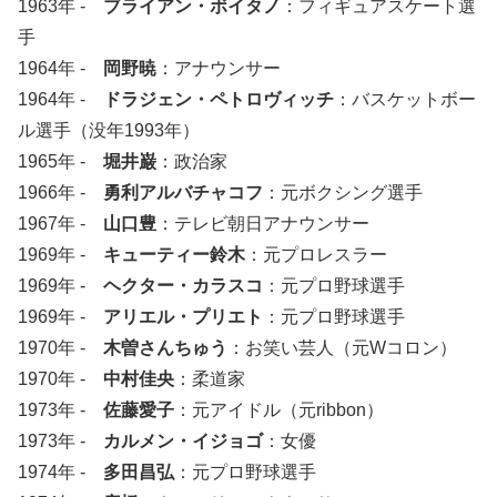
1963年 -
ブライアン・ボイタノ
：フィギュアスケート選
手
1964年 -
岡野暁
：アナウンサー
1964年 -
ドラジェン・ペトロヴィッチ
：バスケットボー
ル選手（没年1993年）
1965年 -
堀井巌
：政治家
1966年 -
勇利アルバチャコフ
：元ボクシング選手
1967年 -
山口豊
：テレビ朝日アナウンサー
1969年 -
キューティー鈴木
：元プロレスラー
1969年 -
ヘクター・カラスコ
：元プロ野球選手
1969年 -
アリエル・プリエト
：元プロ野球選手
1970年 -
木曽さんちゅう
：お笑い芸人（元Wコロン）
1970年 -
中村佳央
：柔道家
1973年 -
佐藤愛子
：元アイドル（元ribbon）
1973年 -
カルメン・イジョゴ
：女優
1974年 -
多田昌弘
：元プロ野球選手