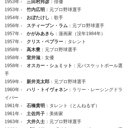
1953年 -
三田村邦彦
：俳優
1953年 -
竹内広明
：元プロ野球選手
1954年 -
おぼたけし
：歌手
1956年 -
スティーブン・ラム
：元プロ野球選手
1957年 -
かがみあきら
：漫画家（没年1984年）
1957年 -
クリス・ペプラー
：タレント
1958年 -
高木豊
：元プロ野球選手
1958年 -
室井滋
：女優
1958年 -
オスカー・シュミット
：元バスケットボール選
手
1959年 -
新井克太郎
：元プロ野球選手
1960年 -
ハリ・トイヴォネン
：ラリー・レーシングドラ
イバー
1961年 -
石橋貴明
：タレント（とんねるず）
1961年 -
土佐尚子
：美術家
1963年 -
大井久士
：元プロ野球選手