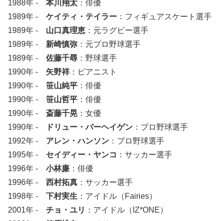
1988年 -
本川翔太
：俳優
1989年 -
ケイティ・テイラー
：フィギュアスケート選手
1989年 -
山口真理恵
：元ラグビー選手
1989年 -
新崎慎弥
：元プロ野球選手
1989年 -
佐藤千尋
：野球選手
1990年 -
矢野祥
：ピアニスト
1990年 -
笹山純平
：俳優
1990年 -
笹山哲平
：俳優
1990年 -
斎藤千晃
：女優
1990年 -
ドリュー・バーヘイゲン
：プロ野球選手
1992年 -
アレン・ハンソン
：プロ野球選手
1995年 -
セイディー・ヤンコ
：サッカー選手
1996年 -
小林廉
：俳優
1996年 -
西村拓真
：サッカー選手
1998年 -
下村実生
：アイドル（Fairies）
2001年 -
チョ・ユリ
：アイドル（IZ*ONE）