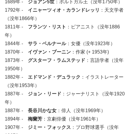
1689年 -
ジョアン5世
：ポルトガル王（没年1750年）
1792年 -
イニャーツィオ・カランドレッリ
：天文学者
（没年1866年）
1811年 -
フランツ・リスト
：ピアニスト（没年1886
年）
1844年 -
サラ・ベルナール
：女優（没年1923年）
1870年 -
イヴァン・ブーニン
：作家 (+ 1953年)
1873年 -
グスターフ・ラムステッド
：言語学者（没年
1950年）
1882年 -
エドマンド・デュラック
：イラストレーター
（没年1953年）
1887年 -
ジョン・リード
：ジャーナリスト（没年1920
年）
1887年 -
長谷川かな女
：俳人（没年1969年）
1894年 -
梅蘭芳
：京劇俳優（没年1961年）
1907年 -
ジミー・フォックス
：プロ野球選手（没年