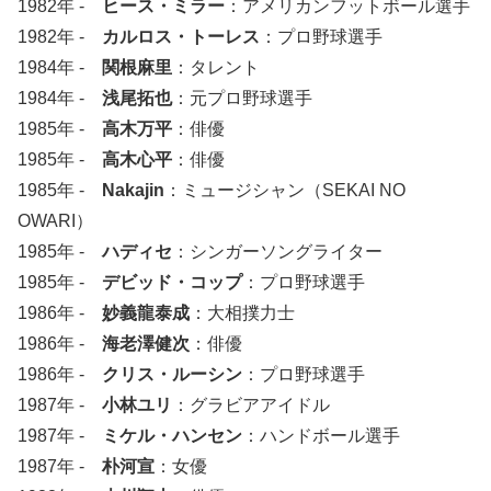
1982年 -
ヒース・ミラー
：アメリカンフットボール選手
1982年 -
カルロス・トーレス
：プロ野球選手
1984年 -
関根麻里
：タレント
1984年 -
浅尾拓也
：元プロ野球選手
1985年 -
高木万平
：俳優
1985年 -
高木心平
：俳優
1985年 -
Nakajin
：ミュージシャン（SEKAI NO
OWARI）
1985年 -
ハディセ
：シンガーソングライター
1985年 -
デビッド・コップ
：プロ野球選手
1986年 -
妙義龍泰成
：大相撲力士
1986年 -
海老澤健次
：俳優
1986年 -
クリス・ルーシン
：プロ野球選手
1987年 -
小林ユリ
：グラビアアイドル
1987年 -
ミケル・ハンセン
：ハンドボール選手
1987年 -
朴河宣
：女優