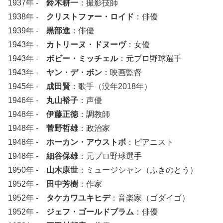
1937年 -
鈴木耕一
：撮影技師
1938年 -
クリストファー・ロイド
：俳優
1939年 -
黒部進
：俳優
1943年 -
カトリーヌ・ドヌーヴ
：女優
1943年 -
ボビー・ミッチェル
：元プロ野球選手
1943年 -
ヤン・デ・ボン
：映画監督
1945年 -
成田賢
：歌手（没年2018年）
1946年 -
丸山裕子
：声優
1948年 -
伊藤正徳
：調教師
1948年 -
菅野哲雄
：政治家
1948年 -
ホーカン・アウストボ
：ピアニスト
1948年 -
細谷保雄
：元プロ野球選手
1950年 -
山木康世
：ミュージシャン（ふきのとう）
1952年 -
田中芳樹
：作家
1952年 -
タケカワユキヒデ
：音楽家（ゴダイゴ）
1952年 -
ジェフ・ゴールドブラム
：俳優