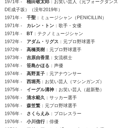
1971年 -
桶田敬太郎
：お笑い芸人（元フォークダンス
DE成子坂）（没年2019年）
1971年 -
千聖
：ミュージシャン（PENICILLIN）
1971年 -
カレン・トン
：歌手・女優
1971年 -
BT
：テクノミュージシャン
1972年 -
アダム・リグス
：元プロ野球選手
1972年 -
高橋英樹
：元プロ野球選手
1973年 -
吉原由香里
：女流棋士
1974年 -
笹島かほる
：声優
1974年 -
高野直子
：元アナウンサー
1974年 -
西堀亮
：お笑い芸人（マシンガンズ）
1975年 -
イーグル溝神
：お笑い芸人（超新塾）
1976年 -
清水範久
：サッカー選手
1976年 -
森笠繁
：元プロ野球選手
1976年 -
さくらえみ
：プロレスラー
1976年 -
小川信行
：俳優