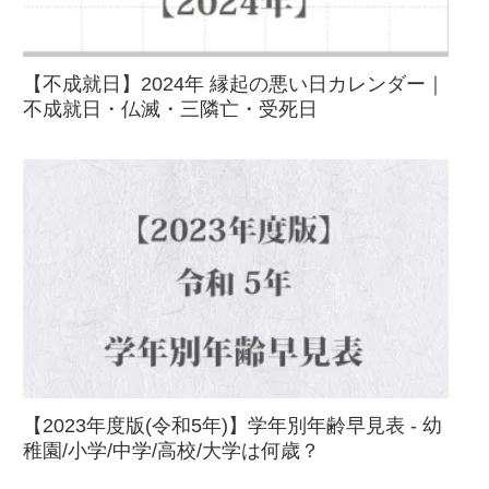
【不成就日】2024年 縁起の悪い日カレンダー｜
不成就日・仏滅・三隣亡・受死日
【2023年度版(令和5年)】学年別年齢早見表 - 幼
稚園/小学/中学/高校/大学は何歳？