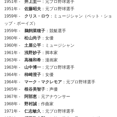
1951年 -
井上圭一
：元プロ野球選手
1951年 -
佐藤昭夫
：元プロ野球選手
1959年 -
クリス・ロウ
：ミュージシャン（ペット・ショ
ップ・ボーイズ）
1959年 -
鵜飼菜穂子
：競艇選手
1960年 -
松山尚子
：女優
1960年 -
土屋公平
：ミュージシャン
1961年 -
浅野妙子
：脚本家
1963年 -
高橋和希
：漫画家
1963年 -
山中博一
：元プロ野球選手
1964年 -
柿崎澄子
：女優
1964年 -
マーク・マクレモア
：元プロ野球選手
1965年 -
根谷美智子
：声優
1967年 -
阿部恵
：元アナウンサー
1968年 -
野村誠
：作曲家
1971年 -
仁志敏久
：元プロ野球選手