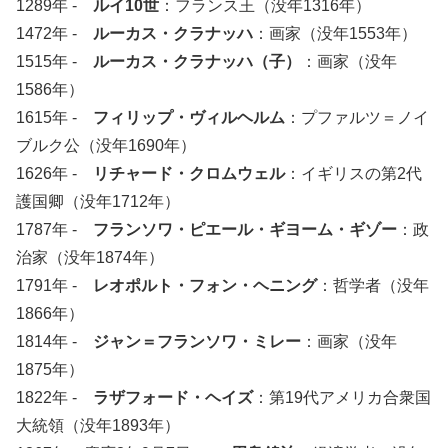
1289年 -
ルイ10世
：フランス王（没年1316年）
1472年 -
ルーカス・クラナッハ
：画家（没年1553年）
1515年 -
ルーカス・クラナッハ（子）
：画家（没年
1586年）
1615年 -
フィリップ・ヴィルヘルム
：プファルツ＝ノイ
ブルク公（没年1690年）
1626年 -
リチャード・クロムウェル
：イギリスの第2代
護国卿（没年1712年）
1787年 -
フランソワ・ピエール・ギヨーム・ギゾー
：政
治家（没年1874年）
1791年 -
レオポルト・フォン・ヘニング
：哲学者（没年
1866年）
1814年 -
ジャン＝フランソワ・ミレー
：画家（没年
1875年）
1822年 -
ラザフォード・ヘイズ
：第19代アメリカ合衆国
大統領（没年1893年）