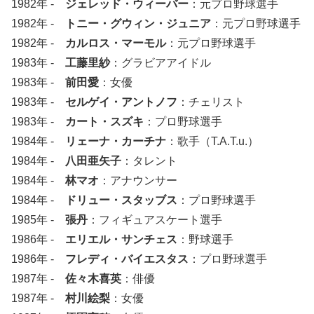
1982年 -
ジェレッド・ウィーバー
：元プロ野球選手
1982年 -
トニー・グウィン・ジュニア
：元プロ野球選手
1982年 -
カルロス・マーモル
：元プロ野球選手
1983年 -
工藤里紗
：グラビアアイドル
1983年 -
前田愛
：女優
1983年 -
セルゲイ・アントノフ
：チェリスト
1983年 -
カート・スズキ
：プロ野球選手
1984年 -
リェーナ・カーチナ
：歌手（T.A.T.u.）
1984年 -
八田亜矢子
：タレント
1984年 -
林マオ
：アナウンサー
1984年 -
ドリュー・スタッブス
：プロ野球選手
1985年 -
張丹
：フィギュアスケート選手
1986年 -
エリエル・サンチェス
：野球選手
1986年 -
フレディ・バイエスタス
：プロ野球選手
1987年 -
佐々木喜英
：俳優
1987年 -
村川絵梨
：女優