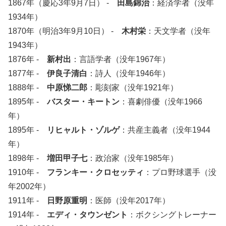
1867年（慶応3年9月7日） -
田島錦治
：経済学者（没年
1934年）
1870年（明治3年9月10日） -
木村栄
：天文学者（没年
1943年）
1876年 -
新村出
：言語学者（没年1967年）
1877年 -
伊良子清白
：詩人（没年1946年）
1888年 -
中原悌二郎
：彫刻家（没年1921年）
1895年 -
バスター・キートン
：喜劇俳優（没年1966
年）
1895年 -
リヒャルト・ゾルゲ
：共産主義者（没年1944
年）
1898年 -
増田甲子七
：政治家（没年1985年）
1910年 -
フランキー・クロセッティ
：プロ野球選手（没
年2002年）
1911年 -
日野原重明
：医師（没年2017年）
1914年 -
エディ・タウンゼント
：ボクシングトレーナー