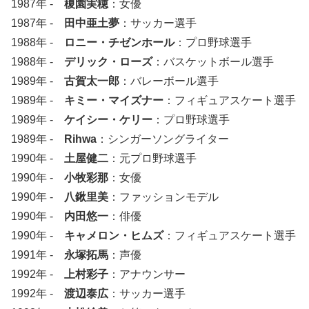
1987年 -
榎園実穂
：女優
1987年 -
田中亜土夢
：サッカー選手
1988年 -
ロニー・チゼンホール
：プロ野球選手
1988年 -
デリック・ローズ
：バスケットボール選手
1989年 -
古賀太一郎
：バレーボール選手
1989年 -
キミー・マイズナー
：フィギュアスケート選手
1989年 -
ケイシー・ケリー
：プロ野球選手
1989年 -
Rihwa
：シンガーソングライター
1990年 -
土屋健二
：元プロ野球選手
1990年 -
小牧彩那
：女優
1990年 -
八鍬里美
：ファッションモデル
1990年 -
内田悠一
：俳優
1990年 -
キャメロン・ヒムズ
：フィギュアスケート選手
1991年 -
永塚拓馬
：声優
1992年 -
上村彩子
：アナウンサー
1992年 -
渡辺泰広
：サッカー選手