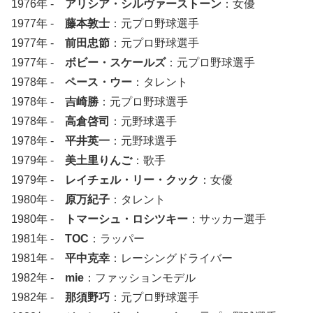
1976年 -
アリシア・シルヴァーストーン
：女優
1977年 -
藤本敦士
：元プロ野球選手
1977年 -
前田忠節
：元プロ野球選手
1977年 -
ボビー・スケールズ
：元プロ野球選手
1978年 -
ペース・ウー
：タレント
1978年 -
吉崎勝
：元プロ野球選手
1978年 -
高倉啓司
：元野球選手
1978年 -
平井英一
：元野球選手
1979年 -
美土里りんご
：歌手
1979年 -
レイチェル・リー・クック
：女優
1980年 -
原万紀子
：タレント
1980年 -
トマーシュ・ロシツキー
：サッカー選手
1981年 -
TOC
：ラッパー
1981年 -
平中克幸
：レーシングドライバー
1982年 -
mie
：ファッションモデル
1982年 -
那須野巧
：元プロ野球選手