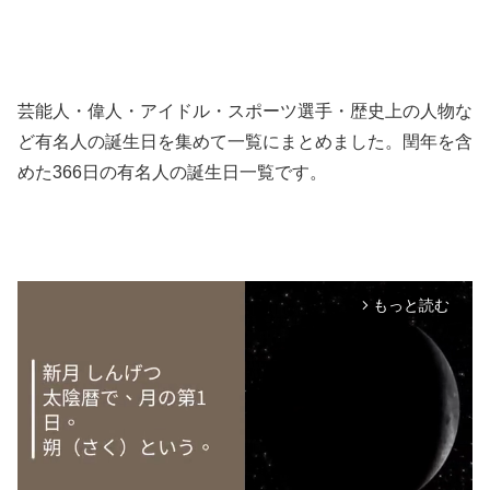
芸能人・偉人・アイドル・スポーツ選手・歴史上の人物な
ど有名人の誕生日を集めて一覧にまとめました。閏年を含
めた366日の有名人の誕生日一覧です。
もっと読む
arrow_forward_ios