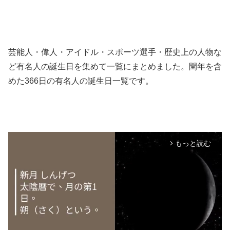
芸能人・偉人・アイドル・スポーツ選手・歴史上の人物な
ど有名人の誕生日を集めて一覧にまとめました。閏年を含
めた366日の有名人の誕生日一覧です。
もっと読む
arrow_forward_ios