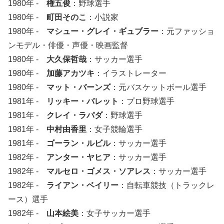
1980年 -
権五俊
：野球選手
1980年 -
町田そのこ
：小説家
1980年 -
マシュー・グレイ・ギュブラー
：元ファッショ
ンモデル・俳優・声優・映画監督
1980年 -
大久保哲哉
：サッカー選手
1980年 -
加藤アカツキ
：イラストレーター
1980年 -
マット・バーンズ
：元バスケットボール選手
1981年 -
リッキー・バレット
：プロ野球選手
1981年 -
クレイ・ラパダ
：野球選手
1981年 -
中村由香里
：女子競輪選手
1981年 -
ゴーラン・ルビル
：サッカー選手
1982年 -
アンター・ヤヒア
：サッカー選手
1982年 -
マルセロ・ゴメス・ソアレス
：サッカー選手
1982年 -
ライアン・ベイリー
：自転車競技（トラックレ
ース）選手
1982年 -
山本絵美
：女子サッカー選手