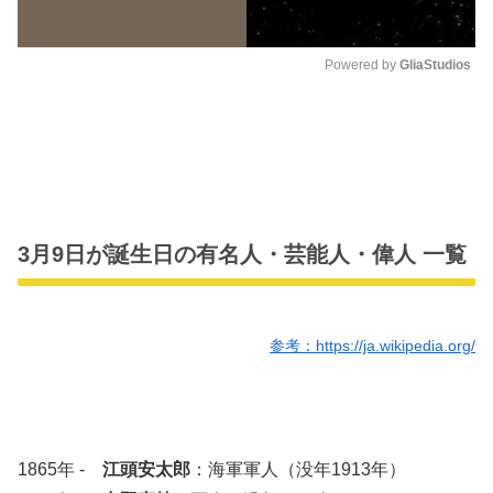
Powered by 
GliaStudios
M
u
t
e
3月9日が誕生日の有名人・芸能人・偉人 一覧
参考：https://ja.wikipedia.org/
1865年 -
江頭安太郎
：海軍軍人（没年1913年）