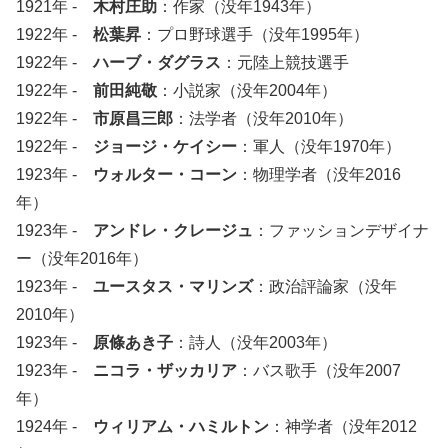
1921年 -
木村庄助
：作家（没年1943年）
1922年 -
松葉昇
：プロ野球選手（没年1995年）
1922年 -
ハーブ・ダグラス
：元陸上競技選手
1922年 -
前田純敬
：小説家（没年2004年）
1922年 -
市原昌三郎
：法学者（没年2010年）
1922年 -
ジョージ・ケイシー
：軍人（没年1970年）
1923年 -
ウォルター・コーン
：物理学者（没年2016
年）
1923年 -
アンドレ・クレージュ
：ファッションデザイナ
ー（没年2016年）
1923年 -
ユースタス・マリンズ
：政治評論家（没年
2010年）
1923年 -
原條あき子
：詩人（没年2003年）
1923年 -
ニコラ・ザッカリア
：バス歌手（没年2007
年）
1924年 -
ウィリアム・ハミルトン
：神学者（没年2012