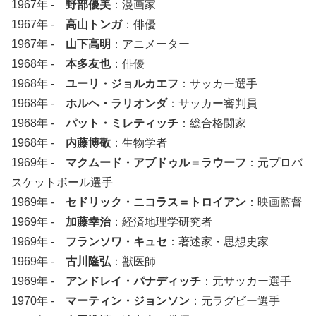
1967年 -
野部優美
：漫画家
1967年 -
高山トンガ
：俳優
1967年 -
山下高明
：アニメーター
1968年 -
本多友也
：俳優
1968年 -
ユーリ・ジョルカエフ
：サッカー選手
1968年 -
ホルヘ・ラリオンダ
：サッカー審判員
1968年 -
パット・ミレティッチ
：総合格闘家
1968年 -
内藤博敬
：生物学者
1969年 -
マクムード・アブドゥル＝ラウーフ
：元プロバ
スケットボール選手
1969年 -
セドリック・ニコラス＝トロイアン
：映画監督
1969年 -
加藤幸治
：経済地理学研究者
1969年 -
フランソワ・キュセ
：著述家・思想史家
1969年 -
古川隆弘
：獣医師
1969年 -
アンドレイ・パナディッチ
：元サッカー選手
1970年 -
マーティン・ジョンソン
：元ラグビー選手