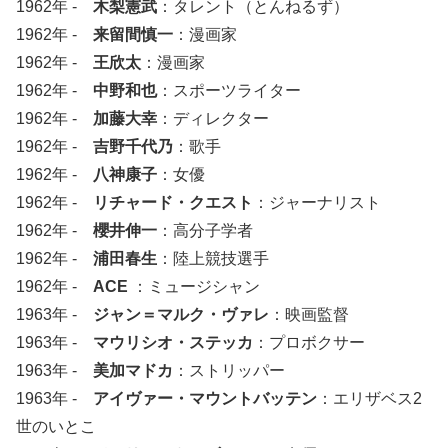
1962年 -
木梨憲武
：タレント（とんねるず）
1962年 -
来留間慎一
：漫画家
1962年 -
王欣太
：漫画家
1962年 -
中野和也
：スポーツライター
1962年 -
加藤大幸
：ディレクター
1962年 -
吉野千代乃
：歌手
1962年 -
八神康子
：女優
1962年 -
リチャード・クエスト
：ジャーナリスト
1962年 -
櫻井伸一
：高分子学者
1962年 -
浦田春生
：陸上競技選手
1962年 -
ACE
：ミュージシャン
1963年 -
ジャン＝マルク・ヴァレ
：映画監督
1963年 -
マウリシオ・ステッカ
：プロボクサー
1963年 -
美加マドカ
：ストリッパー
1963年 -
アイヴァー・マウントバッテン
：エリザベス2
世のいとこ