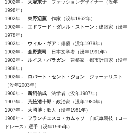
1902年 -
大塚末子
：ファッションデザイナー（没年
1998年）
1902年 -
東野辺薫
：作家（没年1962年）
1902年 -
エドワード・ダレル・ストーン
：建築家（没年
1978年）
1902年 -
ウィル・ギア
：俳優（没年1978年）
1902年 -
倉野憲司
：日本文学者（没年1991年）
1902年 -
ルイス・バラガン
：建築家・都市計画家（没年
1988年）
1902年 -
ロバート・セント・ジョン
：ジャーナリスト
（没年2003年）
1906年 -
鵜飼信成
：法学者（没年1987年）
1907年 -
荒舩清十郎
：政治家（没年1980年）
1907年 -
大岡博
：歌人（没年1981年）
1908年 -
フランチェスコ・カムッソ
：自転車競技（ロー
ドレース）選手（没年1995年）