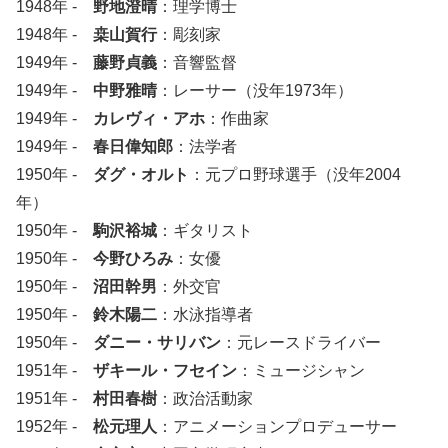
1948年 -
野地澄晴
：理学博士
1948年 -
桒山賀行
：彫刻家
1949年 -
藤野貞義
：音響監督
1949年 -
中野雅晴
：レーサー（没年1973年）
1949年 -
カレヴィ・アホ
：作曲家
1949年 -
春日偉知郎
：法学者
1950年 -
ダグ・オルト
：元プロ野球選手（没年2004
年）
1950年 -
駒沢裕城
：ギタリスト
1950年 -
今野ひろみ
：女優
1950年 -
沼田幹男
：外交官
1950年 -
鈴木陽二
：水泳指導者
1950年 -
ダニー・サリバン
：元レースドライバー
1951年 -
ザキール・フセイン
：ミュージシャン
1951年 -
村田春樹
：政治活動家
1952年 -
松元理人
：アニメーションプロデューサー