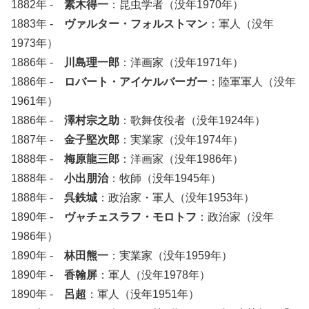
1882年 -
素木得一
：昆虫学者（没年1970年）
1883年 -
ヴァルター・フォルストマン
：軍人（没年
1973年）
1886年 -
川島理一郎
：洋画家（没年1971年）
1886年 -
ロバート・アイケルバーガー
：陸軍軍人（没年
1961年）
1886年 -
澤村宗之助
：歌舞伎役者（没年1924年）
1887年 -
金子堅次郎
：実業家（没年1974年）
1888年 -
梅原龍三郎
：洋画家（没年1986年）
1888年 -
小出朋治
：牧師（没年1945年）
1888年 -
呉鉄城
：政治家・軍人（没年1953年）
1890年 -
ヴャチェスラフ・モロトフ
：政治家（没年
1986年）
1890年 -
林田熊一
：実業家（没年1959年）
1890年 -
香翰屏
：軍人（没年1978年）
1890年 -
呂超
：軍人（没年1951年）