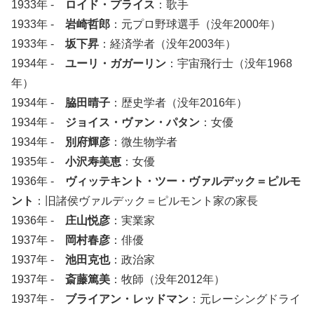
1933年 -
ロイド・プライス
：歌手
1933年 -
岩崎哲郎
：元プロ野球選手（没年2000年）
1933年 -
坂下昇
：経済学者（没年2003年）
1934年 -
ユーリ・ガガーリン
：宇宙飛行士（没年1968
年）
1934年 -
脇田晴子
：歴史学者（没年2016年）
1934年 -
ジョイス・ヴァン・パタン
：女優
1934年 -
別府輝彦
：微生物学者
1935年 -
小沢寿美恵
：女優
1936年 -
ヴィッテキント・ツー・ヴァルデック＝ピルモ
ント
：旧諸侯ヴァルデック＝ピルモント家の家長
1936年 -
庄山悦彦
：実業家
1937年 -
岡村春彦
：俳優
1937年 -
池田克也
：政治家
1937年 -
斎藤篤美
：牧師（没年2012年）
1937年 -
ブライアン・レッドマン
：元レーシングドライ