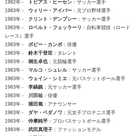
1982年 -
トビアス・ヒーセン
：サッカー選手
1983年 -
ウィリー・アイバー
：元プロ野球選手
1983年 -
クリント・デンプシー
：サッカー選手
1983年 -
ロベルト・フェッラーリ
：自転車競技（ロード
レース）選手
1983年 -
ボビー・カンポ
：俳優
1983年 -
鈴木千登世
：タレント
1983年 -
桐生卓也
：元競輪選手
1983年 -
マルコ・シュレル
：サッカー選手
1983年 -
ウェイン・シミエ
：元バスケットボール選手
1983年 -
李鎬鎮
：元サッカー選手
1983年 -
川田祐
：俳優
1983年 -
堀田篤
：アナウンサー
1983年 -
ダヤ・ベダノワ
：元女子プロテニス選手
1983年 -
仲摩純平
：プロバスケットボール選手
1983年 -
武田真理子
：ファッションモデル