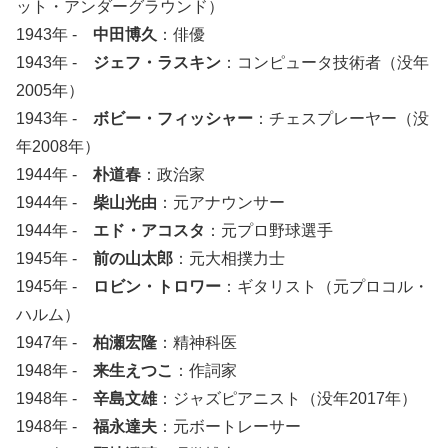
ット・アンダーグラウンド）
1943年 -
中田博久
：俳優
1943年 -
ジェフ・ラスキン
：コンピュータ技術者（没年
2005年）
1943年 -
ボビー・フィッシャー
：チェスプレーヤー（没
年2008年）
1944年 -
朴道春
：政治家
1944年 -
柴山光由
：元アナウンサー
1944年 -
エド・アコスタ
：元プロ野球選手
1945年 -
前の山太郎
：元大相撲力士
1945年 -
ロビン・トロワー
：ギタリスト（元プロコル・
ハルム）
1947年 -
柏瀬宏隆
：精神科医
1948年 -
来生えつこ
：作詞家
1948年 -
辛島文雄
：ジャズピアニスト（没年2017年）
1948年 -
福永達夫
：元ボートレーサー