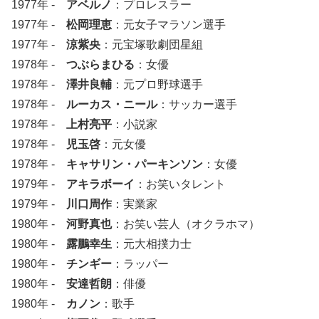
1977年 -
アベルノ
：プロレスラー
1977年 -
松岡理恵
：元女子マラソン選手
1977年 -
涼紫央
：元宝塚歌劇団星組
1978年 -
つぶらまひる
：女優
1978年 -
澤井良輔
：元プロ野球選手
1978年 -
ルーカス・ニール
：サッカー選手
1978年 -
上村亮平
：小説家
1978年 -
児玉啓
：元女優
1978年 -
キャサリン・パーキンソン
：女優
1979年 -
アキラボーイ
：お笑いタレント
1979年 -
川口周作
：実業家
1980年 -
河野真也
：お笑い芸人（オクラホマ）
1980年 -
露鵬幸生
：元大相撲力士
1980年 -
チンギー
：ラッパー
1980年 -
安達哲朗
：俳優
1980年 -
カノン
：歌手