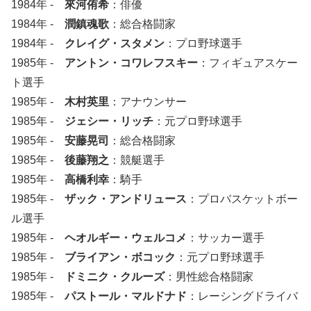
1984年 -
來河侑希
：俳優
1984年 -
潤鎮魂歌
：総合格闘家
1984年 -
クレイグ・スタメン
：プロ野球選手
1985年 -
アントン・コワレフスキー
：フィギュアスケー
ト選手
1985年 -
木村英里
：アナウンサー
1985年 -
ジェシー・リッチ
：元プロ野球選手
1985年 -
安藤晃司
：総合格闘家
1985年 -
後藤翔之
：競艇選手
1985年 -
高橋利幸
：騎手
1985年 -
ザック・アンドリュース
：プロバスケットボー
ル選手
1985年 -
ヘオルギー・ウェルコメ
：サッカー選手
1985年 -
ブライアン・ボコック
：元プロ野球選手
1985年 -
ドミニク・クルーズ
：男性総合格闘家
1985年 -
パストール・マルドナド
：レーシングドライバ