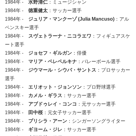
1984年 -
水野清仁
：ミュージシャン
1984年 -
徳重健太
：サッカー選手
1984年 -
ジュリア・マンクーゾ (Julia Mancuso)
：アル
ペンスキー選手
1984年 -
スヴェトラーナ・ニコラエワ
：フィギュアスケ
ート選手
1984年 -
ジョセフ・ギルガン
：俳優
1984年 -
マリア・ペレペルキナ
：バレーボール選手
1984年 -
ジウマール・シウバ・サントス
：プロサッカー
選手
1984年 -
エリオット・ジョンソン
：プロ野球選手
1984年 -
カメル・ギラス
：サッカー選手
1984年 -
アブドゥレイ・コンコ
：元サッカー選手
1984年 -
田中桜
：元女子サッカー選手
1984年 -
プリシラ・アーン
：シンガーソングライター
1984年 -
ギヨーム・ジレ
：サッカー選手