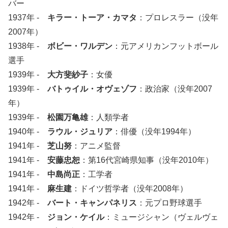
バー
1937年 -
キラー・トーア・カマタ
：プロレスラー（没年
2007年）
1938年 -
ボビー・ワルデン
：元アメリカンフットボール
選手
1939年 -
大方斐紗子
：女優
1939年 -
バトゥイル・オヴェゾフ
：政治家（没年2007
年）
1939年 -
松園万亀雄
：人類学者
1940年 -
ラウル・ジュリア
：俳優（没年1994年）
1941年 -
芝山努
：アニメ監督
1941年 -
安藤忠恕
：第16代宮崎県知事（没年2010年）
1941年 -
中島尚正
：工学者
1941年 -
麻生建
：ドイツ哲学者（没年2008年）
1942年 -
バート・キャンパネリス
：元プロ野球選手
1942年 -
ジョン・ケイル
：ミュージシャン（ヴェルヴェ