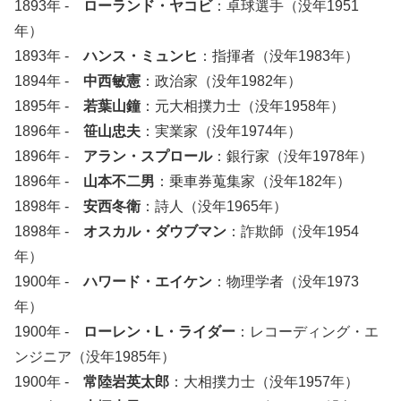
1893年 -
ローランド・ヤコビ
：卓球選手（没年1951
年）
1893年 -
ハンス・ミュンヒ
：指揮者（没年1983年）
1894年 -
中西敏憲
：政治家（没年1982年）
1895年 -
若葉山鐘
：元大相撲力士（没年1958年）
1896年 -
笹山忠夫
：実業家（没年1974年）
1896年 -
アラン・スプロール
：銀行家（没年1978年）
1896年 -
山本不二男
：乗車券蒐集家（没年182年）
1898年 -
安西冬衛
：詩人（没年1965年）
1898年 -
オスカル・ダウブマン
：詐欺師（没年1954
年）
1900年 -
ハワード・エイケン
：物理学者（没年1973
年）
1900年 -
ローレン・L・ライダー
：レコーディング・エ
ンジニア（没年1985年）
1900年 -
常陸岩英太郎
：大相撲力士（没年1957年）