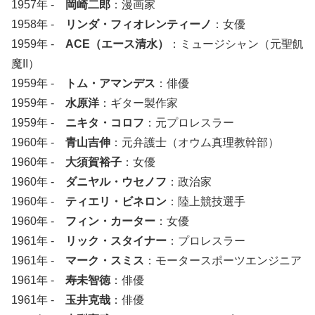
1957年 -
岡崎二郎
：漫画家
1958年 -
リンダ・フィオレンティーノ
：女優
1959年 -
ACE（エース清水）
：ミュージシャン（元聖飢
魔II）
1959年 -
トム・アマンデス
：俳優
1959年 -
水原洋
：ギター製作家
1959年 -
ニキタ・コロフ
：元プロレスラー
1960年 -
青山吉伸
：元弁護士（オウム真理教幹部）
1960年 -
大須賀裕子
：女優
1960年 -
ダニヤル・ウセノフ
：政治家
1960年 -
ティエリ・ビネロン
：陸上競技選手
1960年 -
フィン・カーター
：女優
1961年 -
リック・スタイナー
：プロレスラー
1961年 -
マーク・スミス
：モータースポーツエンジニア
1961年 -
寿未智徳
：俳優
1961年 -
玉井克哉
：俳優