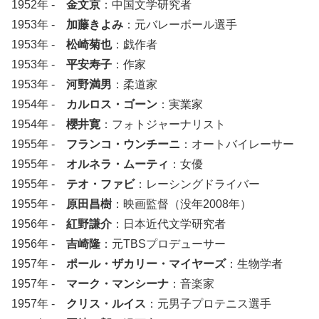
1952年 -
金文京
：中国文学研究者
1953年 -
加藤きよみ
：元バレーボール選手
1953年 -
松崎菊也
：戯作者
1953年 -
平安寿子
：作家
1953年 -
河野満男
：柔道家
1954年 -
カルロス・ゴーン
：実業家
1954年 -
櫻井寛
：フォトジャーナリスト
1955年 -
フランコ・ウンチーニ
：オートバイレーサー
1955年 -
オルネラ・ムーティ
：女優
1955年 -
テオ・ファビ
：レーシングドライバー
1955年 -
原田昌樹
：映画監督（没年2008年）
1956年 -
紅野謙介
：日本近代文学研究者
1956年 -
吉崎隆
：元TBSプロデューサー
1957年 -
ポール・ザカリー・マイヤーズ
：生物学者
1957年 -
マーク・マンシーナ
：音楽家
1957年 -
クリス・ルイス
：元男子プロテニス選手