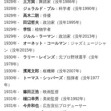
1928年 -
土方巽
：舞踏家（没年1986年）
1928年 -
ジェラルド・ブル
：科学者（没年1990年）
1928年 -
高木二朗
：俳優
1929年 -
田辺哲夫
：政治家（没年1995年）
1929年 -
李恒
：植物学者
1929年 -
ジルル・ラーマン
：政治家（没年2013年）
1930年 -
オーネット・コールマン
：ジャズミュージシャ
ン（没年2015年）
1930年 -
ラリー・レインズ
：元プロ野球選手（没年
1978年）
1930年 -
濱尾文郎
：枢機卿（没年2007年）
1930年 -
トーマス・シッパーズ
：指揮者（没年1977
年）
1931年 -
篠田正浩
：映画監督
1931年 -
樋口幸男
：美術監督（没年1992年）
1931年 -
今井和也
：広告宣伝プロデューサー