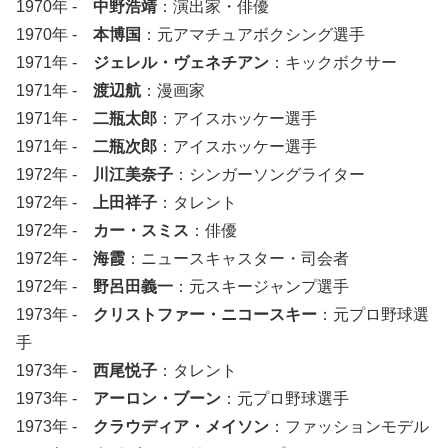
1970年 -
中野浩靖
：演出家・俳優
1970年 -
本博国
：元アマチュアボクシング選手
1971年 -
ジェレル・ヴェネチアン
：キックボクサー
1971年 -
渡辺航
：漫画家
1971年 -
二瓶太郎
：アイスホッケー選手
1971年 -
二瓶次郎
：アイスホッケー選手
1972年 -
川江美奈子
：シンガーソングライター
1972年 -
上田祥子
：タレント
1972年 -
カー・スミス
：俳優
1972年 -
海霞
：ニュースキャスター・司会者
1972年 -
野呂田義一
：元スキージャンプ選手
1973年 -
クリストファー・ニコースキー
：元プロ野球選
手
1973年 -
西尾悦子
：タレント
1973年 -
アーロン・ブーン
：元プロ野球選手
1973年 -
クラウディア・メイソン
：ファッションモデル