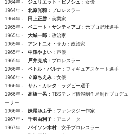
1964年 -
ジュリエット・ビノシュ
：女優
1964年 -
北原光騎
：プロレスラー
1964年 -
田上正勝
：実業家
1965年 -
ベニート・サンティアゴ
：元プロ野球選手
1965年 -
大城一郎
：政治家
1965年 -
アントニオ・サカ
：政治家
1965年 -
中澤やよい
：声優
1965年 -
戸井克成
：プロレスラー
1966年 -
ペトル・バルナ
：フィギュアスケート選手
1966年 -
立原ちえみ
：女優
1966年 -
サム・カレタ
：ラグビー選手
1966年 -
高橋一晃
：TBSテレビ情報制作局制作プロデュ
ーサー
1966年 -
妹尾ゆふ子
：ファンタジー作家
1967年 -
千羽由利子
：アニメーター
1967年 -
バイソン木村
：女子プロレスラー