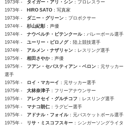
1973年 -
タイガー・アリ・シン
：プロレスラー
1973年 -
HIRO SATO
：写真家
1973年 -
ダニー・グリーン
：プロボクサー
1974年 -
杉山紀彰
：声優
1974年 -
ナウベルチ・ビテンクール
：バレーボール選手
1974年 -
ユーリー・ビロノグ
：陸上競技選手
1974年 -
アルメン・ナザリャン
：レスリング選手
1975年 -
相田さやか
：声優
1975年 -
フアン・セバスティアン・ベロン
：元サッカー
選手
1975年 -
ロイ・マカーイ
：元サッカー選手
1975年 -
大林奈津子
：フリーアナウンサー
1975年 -
アレクセイ・グルチコフ
：レスリング選手
1975年 -
マナコ朗仁
：ラグビー選手
1975年 -
アドナル・フォイル
：元バスケットボール選手
1975年 -
リサ・ミスコフスキー
：シンガーソングライタ