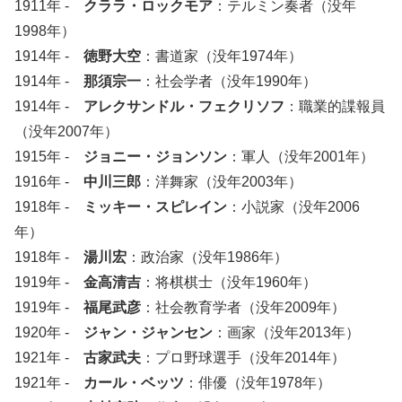
1911年 -
クララ・ロックモア
：テルミン奏者（没年
1998年）
1914年 -
徳野大空
：書道家（没年1974年）
1914年 -
那須宗一
：社会学者（没年1990年）
1914年 -
アレクサンドル・フェクリソフ
：職業的諜報員
（没年2007年）
1915年 -
ジョニー・ジョンソン
：軍人（没年2001年）
1916年 -
中川三郎
：洋舞家（没年2003年）
1918年 -
ミッキー・スピレイン
：小説家（没年2006
年）
1918年 -
湯川宏
：政治家（没年1986年）
1919年 -
金高清吉
：将棋棋士（没年1960年）
1919年 -
福尾武彦
：社会教育学者（没年2009年）
1920年 -
ジャン・ジャンセン
：画家（没年2013年）
1921年 -
古家武夫
：プロ野球選手（没年2014年）
1921年 -
カール・ベッツ
：俳優（没年1978年）