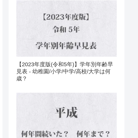
【2023年度版(令和5年)】学年別年齢早
見表 - 幼稚園/小学/中学/高校/大学は何
歳？