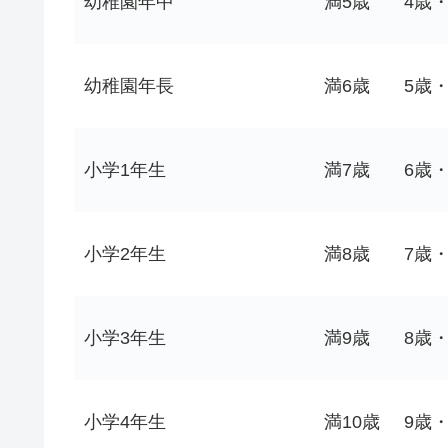
幼稚園年中
満5歳
4歳
幼稚園年長
満6歳
5歳
小学1年生
満7歳
6歳
小学2年生
満8歳
7歳
小学3年生
満9歳
8歳
小学4年生
満10歳
9歳・