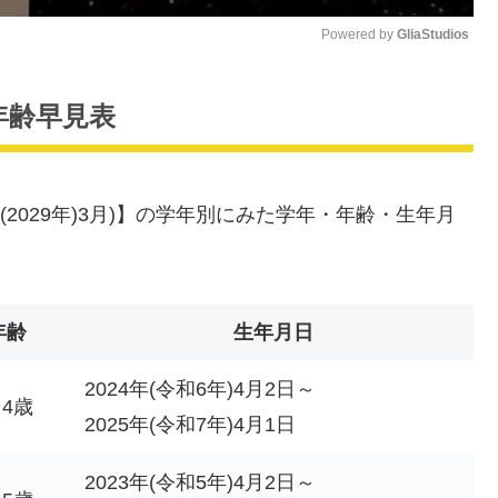
Powered by 
GliaStudios
M
別年齢早見表
u
t
e
1年(2029年)3月)】の学年別にみた学年・年齢・生年月
年齢
生年月日
2024年(令和6年)4月2日～
・4歳
2025年(令和7年)4月1日
2023年(令和5年)4月2日～