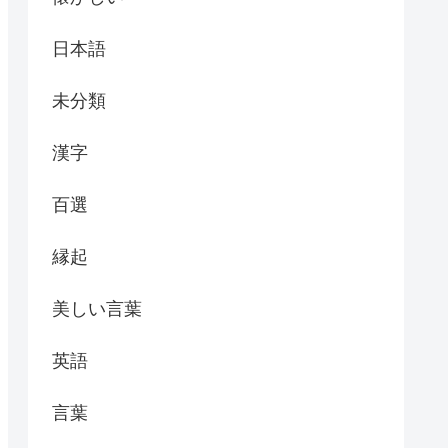
日本語
未分類
漢字
百選
縁起
美しい言葉
英語
言葉