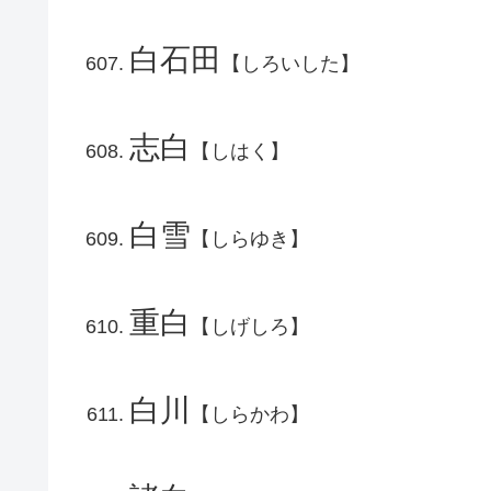
白石田
【しろいした】
志白
【しはく】
白雪
【しらゆき】
重白
【しげしろ】
白川
【しらかわ】