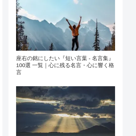
座右の銘にしたい『短い言葉 - 名言集』
100選 一覧｜心に残る名言・心に響く格
言