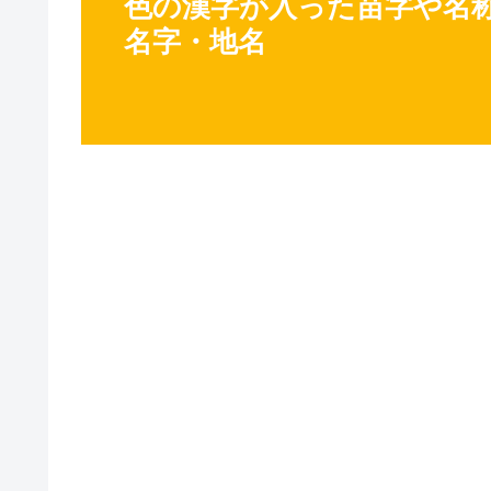
色の漢字が入った苗字や名称 
名字・地名