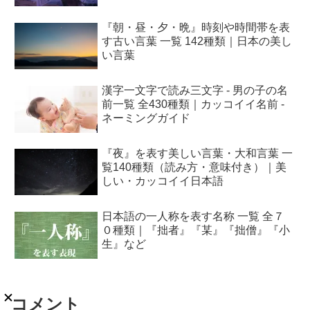
『朝・昼・夕・晩』時刻や時間帯を表
す古い言葉 一覧 142種類｜日本の美し
い言葉
漢字一文字で読み三文字 - 男の子の名
前一覧 全430種類｜カッコイイ名前 -
ネーミングガイド
『夜』を表す美しい言葉・大和言葉 一
覧140種類（読み方・意味付き）｜美
しい・カッコイイ日本語
日本語の一人称を表す名称 一覧 全７
０種類｜『拙者』『某』『拙僧』『小
生』など
コメント