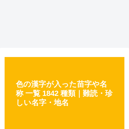
色の漢字が入った苗字や名
称 一覧 1842 種類｜難読・珍
しい名字・地名