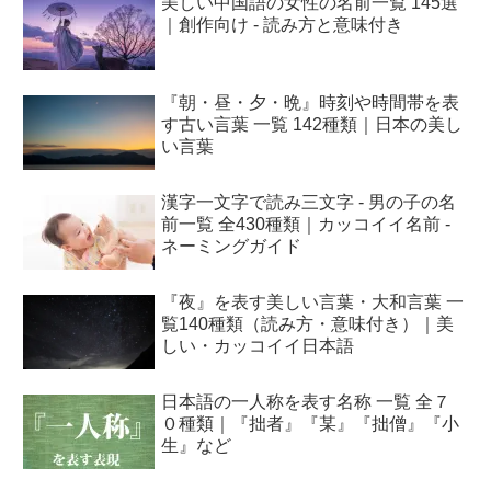
美しい中国語の女性の名前一覧 145選
｜創作向け - 読み方と意味付き
『朝・昼・夕・晩』時刻や時間帯を表
す古い言葉 一覧 142種類｜日本の美し
い言葉
漢字一文字で読み三文字 - 男の子の名
前一覧 全430種類｜カッコイイ名前 -
ネーミングガイド
『夜』を表す美しい言葉・大和言葉 一
覧140種類（読み方・意味付き）｜美
しい・カッコイイ日本語
日本語の一人称を表す名称 一覧 全７
０種類｜『拙者』『某』『拙僧』『小
生』など