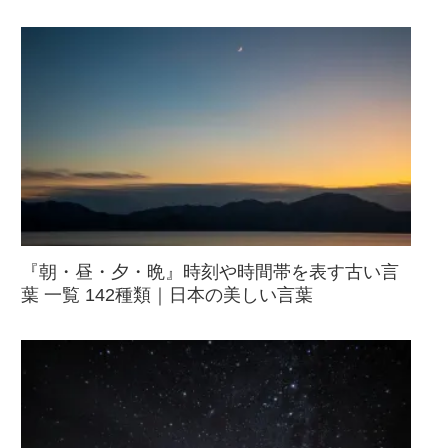
『朝・昼・夕・晩』時刻や時間帯を表す古い言
葉 一覧 142種類｜日本の美しい言葉