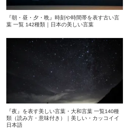
『朝・昼・夕・晩』時刻や時間帯を表す古い言
葉 一覧 142種類｜日本の美しい言葉
『夜』を表す美しい言葉・大和言葉 一覧140種
類（読み方・意味付き）｜美しい・カッコイイ
日本語