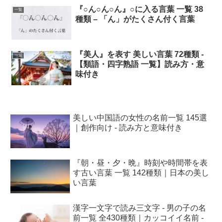
『○ん○ん○ん』○に入る言葉 一覧 38
一覧
種類 – 「ん」がたくさん付く言葉
『美人』を表す 美しい言葉 72種類 -
一覧
【類語・四字熟語 一覧】読み方・意
味付き
美しい中国語の女性の名前一覧 145選
｜創作向け - 読み方と意味付き
『朝・昼・夕・晩』時刻や時間帯を表
す古い言葉 一覧 142種類｜日本の美し
い言葉
漢字一文字で読み三文字 - 男の子の名
前一覧 全430種類｜カッコイイ名前 -