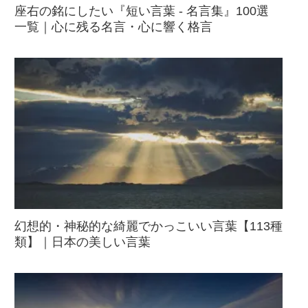
座右の銘にしたい『短い言葉 - 名言集』100選
一覧｜心に残る名言・心に響く格言
幻想的・神秘的な綺麗でかっこいい言葉【113種
類】｜日本の美しい言葉