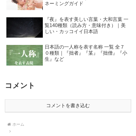
ネーミングガイド
『夜』を表す美しい言葉・大和言葉 一
覧140種類（読み方・意味付き）｜美
しい・カッコイイ日本語
日本語の一人称を表す名称 一覧 全７
０種類｜『拙者』『某』『拙僧』『小
生』など
コメント
コメントを書き込む
ホーム