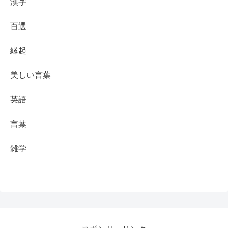
漢字
百選
縁起
美しい言葉
英語
言葉
雑学