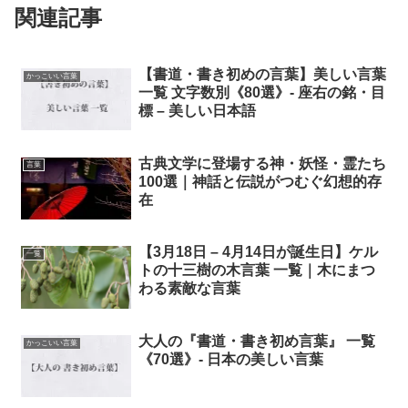
関連記事
【書道・書き初めの言葉】美しい言葉
かっこいい言葉
一覧 文字数別《80選》- 座右の銘・目
標 – 美しい日本語
古典文学に登場する神・妖怪・霊たち
言葉
100選｜神話と伝説がつむぐ幻想的存
在
【3月18日 – 4月14日が誕生日】ケル
一覧
トの十三樹の木言葉 一覧｜木にまつ
わる素敵な言葉
大人の『書道・書き初め言葉』 一覧
かっこいい言葉
《70選》- 日本の美しい言葉