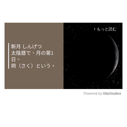
もっと読む
arrow_forward_ios
Powered by 
GliaStudios
M
u
t
e