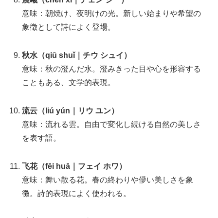
意味：朝焼け、夜明けの光。新しい始まりや希望の
象徴として詩によく登場。
秋水（qiū shuǐ｜チウ シュイ）
意味：秋の澄んだ水。澄みきった目や心を形容する
こともある、文学的表現。
流云（liú yún｜リウ ユン）
意味：流れる雲。自由で変化し続ける自然の美しさ
を表す語。
飞花（fēi huā｜フェイ ホワ）
意味：舞い散る花。春の終わりや儚い美しさを象
徴。詩的表現によく使われる。