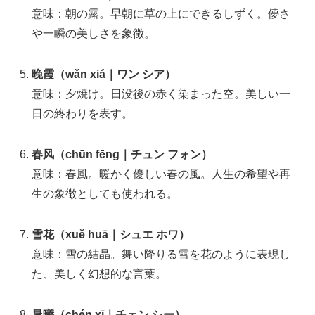
意味：朝の露。早朝に草の上にできるしずく。儚さ
や一瞬の美しさを象徴。
晚霞（wǎn xiá｜ワン シア）
意味：夕焼け。日没後の赤く染まった空。美しい一
日の終わりを表す。
春风（chūn fēng｜チュン フォン）
意味：春風。暖かく優しい春の風。人生の希望や再
生の象徴としても使われる。
雪花（xuě huā｜シュエ ホワ）
意味：雪の結晶。舞い降りる雪を花のように表現し
た、美しく幻想的な言葉。
晨曦（chén xī｜チェン シー）