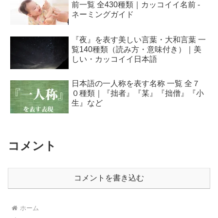
前一覧 全430種類｜カッコイイ名前 -
ネーミングガイド
『夜』を表す美しい言葉・大和言葉 一
覧140種類（読み方・意味付き）｜美
しい・カッコイイ日本語
日本語の一人称を表す名称 一覧 全７
０種類｜『拙者』『某』『拙僧』『小
生』など
コメント
コメントを書き込む
ホーム