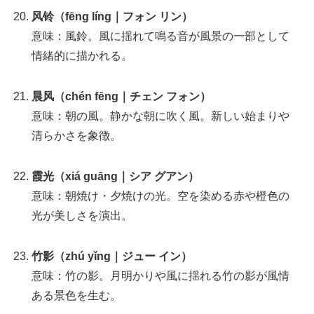
风铃（fēng líng｜フォン リン）
意味：風鈴。風に揺れて鳴る音が風景の一部として
情緒的に描かれる。
晨风（chén fēng｜チェン フォン）
意味：朝の風。静かな朝に吹く風。新しい始まりや
清らかさを象徴。
霞光（xiá guāng｜シア グアン）
意味：朝焼け・夕焼けの光。空を染める赤や橙色の
光が美しさを演出。
竹影（zhú yǐng｜ジュー イン）
意味：竹の影。月明かりや風に揺れる竹の影が風情
ある景色を生む。