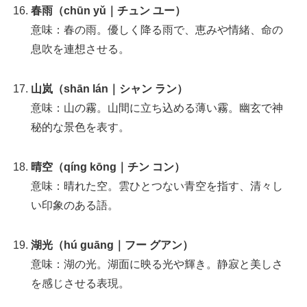
春雨（chūn yǔ｜チュン ユー）
意味：春の雨。優しく降る雨で、恵みや情緒、命の
息吹を連想させる。
山岚（shān lán｜シャン ラン）
意味：山の霧。山間に立ち込める薄い霧。幽玄で神
秘的な景色を表す。
晴空（qíng kōng｜チン コン）
意味：晴れた空。雲ひとつない青空を指す、清々し
い印象のある語。
湖光（hú guāng｜フー グアン）
意味：湖の光。湖面に映る光や輝き。静寂と美しさ
を感じさせる表現。