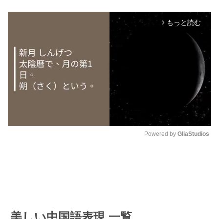
もっと読む
arrow_forward_ios
Powered by 
GliaStudios
M
u
t
e
美しい中国語表現 一覧