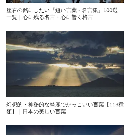
座右の銘にしたい『短い言葉 - 名言集』100選
一覧｜心に残る名言・心に響く格言
幻想的・神秘的な綺麗でかっこいい言葉【113種
類】｜日本の美しい言葉