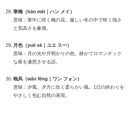
寒梅（hán méi｜ハン メイ）
意味：寒中に咲く梅の花。厳しい冬の中で咲く強さ
と気高さを象徴。
月色（yuè sè｜ユエ スー）
意味：月の光や月明かりの色。静かでロマンチック
な夜を連想させる語。
晚风（wǎn fēng｜ワン フォン）
意味：夕風。夕方に吹く柔らかい風。1日の終わりを
やさしく包む自然の表現。