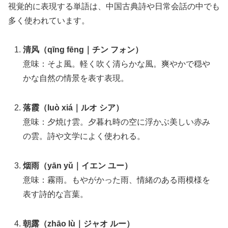
視覚的に表現する単語は、中国古典詩や日常会話の中でも
多く使われています。
清风（qīng fēng｜チン フォン）
意味：そよ風。軽く吹く清らかな風。爽やかで穏や
かな自然の情景を表す表現。
落霞（luò xiá｜ルオ シア）
意味：夕焼け雲。夕暮れ時の空に浮かぶ美しい赤み
の雲。詩や文学によく使われる。
烟雨（yān yǔ｜イエン ユー）
意味：霧雨。もやがかった雨、情緒のある雨模様を
表す詩的な言葉。
朝露（zhāo lù｜ジャオ ルー）