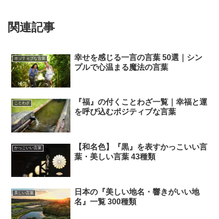
関連記事
幸せを感じる一言の言葉 50選｜シン
ポジティブな言葉
プルで心温まる魔法の言葉
『福』の付くことわざ一覧｜幸福と運
ことわざ
を呼び込むポジティブな言葉
【和名色】『黒』を表すかっこいい言
かっこいい言葉
葉・美しい言葉 43種類
日本の『美しい地名・響きがいい地
美しい言葉
名』一覧 300種類