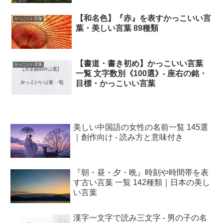
【和名色】『赤』を表すかっこいい言
かっこいい言葉
葉・美しい言葉 89種類
【書道・書き初め】かっこいい言葉
かっこいい言葉
一覧 文字数別《100選》- 座右の銘・
目標・かっこいい言葉
美しい中国語の女性の名前一覧 145選
｜創作向け - 読み方と意味付き
『朝・昼・夕・晩』時刻や時間帯を表
す古い言葉 一覧 142種類｜日本の美し
い言葉
漢字一文字で読み三文字 - 男の子の名