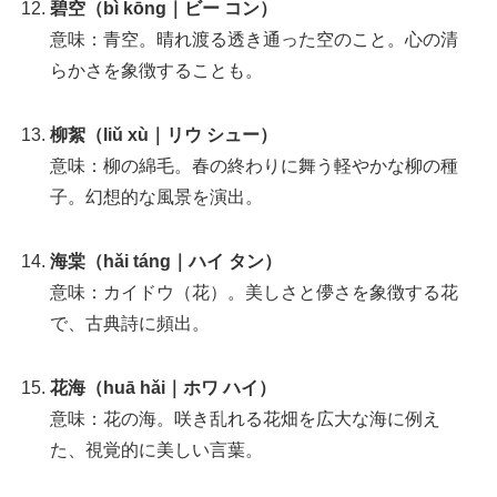
碧空（bì kōng｜ビー コン）
意味：青空。晴れ渡る透き通った空のこと。心の清
らかさを象徴することも。
柳絮（liǔ xù｜リウ シュー）
意味：柳の綿毛。春の終わりに舞う軽やかな柳の種
子。幻想的な風景を演出。
海棠（hǎi táng｜ハイ タン）
意味：カイドウ（花）。美しさと儚さを象徴する花
で、古典詩に頻出。
花海（huā hǎi｜ホワ ハイ）
意味：花の海。咲き乱れる花畑を広大な海に例え
た、視覚的に美しい言葉。