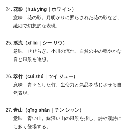
花影（huā yǐng｜ホワ イン）
意味：花の影。月明かりに照らされた花の影など、
繊細で幻想的な表現。
溪流（xī liú｜シー リウ）
意味：せせらぎ。小川の流れ。自然の中の穏やかな
音と風景を連想。
翠竹（cuì zhú｜ツイ ジュー）
意味：青々とした竹。生命力と気品を感じさせる自
然表現。
青山（qīng shān｜チン シャン）
意味：青い山。緑深い山の風景を指し、詩や漢詩に
も多く登場する。