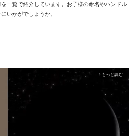
前を一覧で紹介しています。お子様の命名やハンドル
考にいかがでしょうか。
もっと読む
arrow_forward_ios