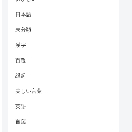
日本語
未分類
漢字
百選
縁起
美しい言葉
英語
言葉