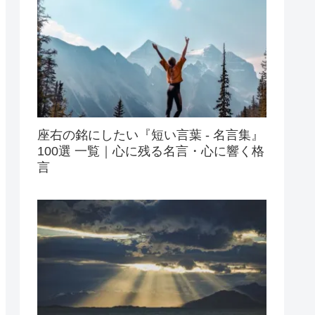
座右の銘にしたい『短い言葉 - 名言集』
100選 一覧｜心に残る名言・心に響く格
言