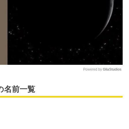
Powered by 
GliaStudios
M
の名前一覧
u
t
e