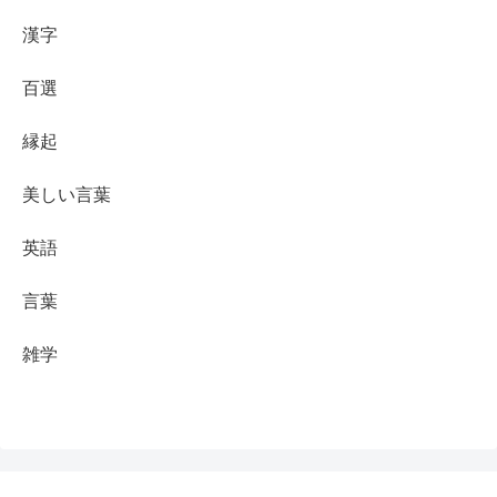
漢字
百選
縁起
美しい言葉
英語
言葉
雑学