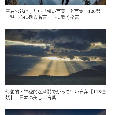
座右の銘にしたい『短い言葉 - 名言集』100選
一覧｜心に残る名言・心に響く格言
幻想的・神秘的な綺麗でかっこいい言葉【113種
類】｜日本の美しい言葉