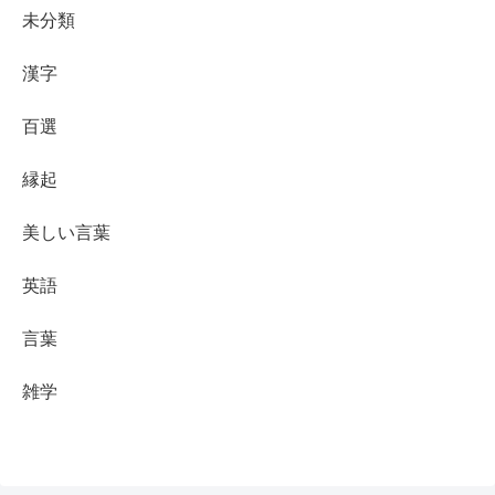
未分類
漢字
百選
縁起
美しい言葉
英語
言葉
雑学