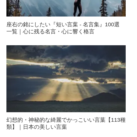
座右の銘にしたい『短い言葉 - 名言集』100選
一覧｜心に残る名言・心に響く格言
幻想的・神秘的な綺麗でかっこいい言葉【113種
類】｜日本の美しい言葉