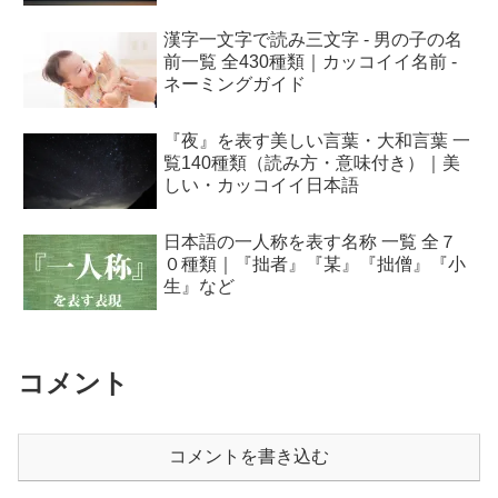
漢字一文字で読み三文字 - 男の子の名
前一覧 全430種類｜カッコイイ名前 -
ネーミングガイド
『夜』を表す美しい言葉・大和言葉 一
覧140種類（読み方・意味付き）｜美
しい・カッコイイ日本語
日本語の一人称を表す名称 一覧 全７
０種類｜『拙者』『某』『拙僧』『小
生』など
コメント
コメントを書き込む