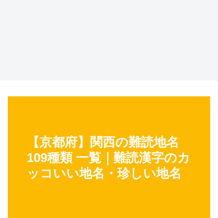
【京都府】関西の難読地名
109種類 一覧｜難読漢字のカ
ッコいい地名・珍しい地名