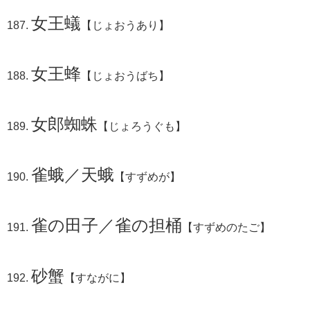
女王蟻
【じょおうあり】
女王蜂
【じょおうばち】
女郎蜘蛛
【じょろうぐも】
雀蛾／天蛾
【すずめが】
雀の田子／雀の担桶
【すずめのたご】
砂蟹
【すながに】