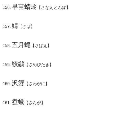
早苗蜻蛉
【さなえとんぼ】
鯖
【さば】
五月蠅
【さばえ】
鮫鶲
【さめびたき】
沢蟹
【さわがに】
蚕蛾
【さんが】