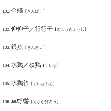
金蠅
【きんばえ】
仰仰子／行行子
【ぎょうぎょうし】
銀魚
【ぎんぎょ】
水鶏／秧鶏
【くいな】
水鶏笛
【くいなぶえ】
草蜉蝣
【くさかげろう】