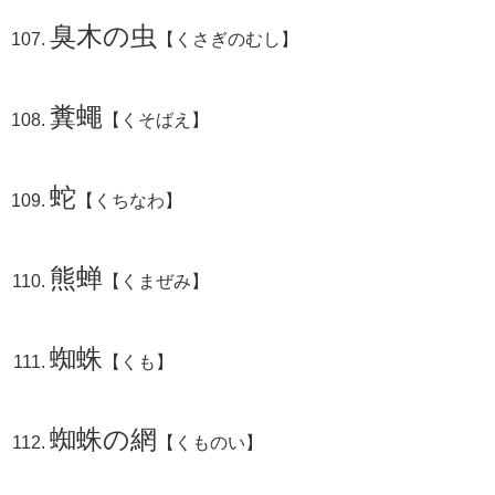
臭木の虫
【くさぎのむし】
糞蠅
【くそばえ】
蛇
【くちなわ】
熊蝉
【くまぜみ】
蜘蛛
【くも】
蜘蛛の網
【くものい】