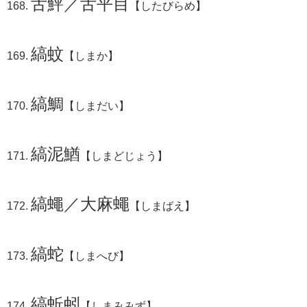
舌鮃／舌平目
【したびらめ】
縞蚊
【しまか】
縞鯛
【しまだい】
縞泥鰌
【しまどじょう】
縞蠅／大麻蠅
【しまばえ】
縞蛇
【しまへび】
縞蚯蚓
【しまみみず】