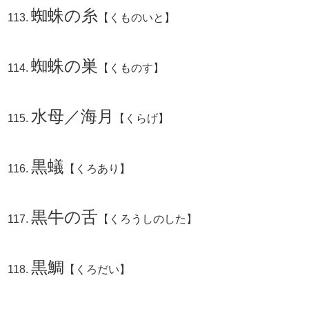
蜘蛛の糸
【くものいと】
蜘蛛の巣
【くものす】
水母／海月
【くらげ】
黒蟻
【くろあり】
黒牛の舌
【くろうしのした】
黒鯛
【くろだい】