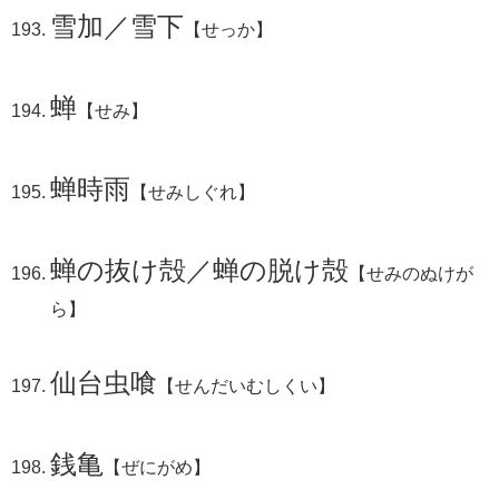
雪加／雪下
【せっか】
蝉
【せみ】
蝉時雨
【せみしぐれ】
蝉の抜け殻／蝉の脱け殻
【せみのぬけが
ら】
仙台虫喰
【せんだいむしくい】
銭亀
【ぜにがめ】