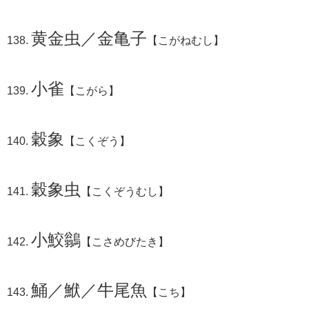
黄金虫／金亀子
【こがねむし】
小雀
【こがら】
穀象
【こくぞう】
穀象虫
【こくぞうむし】
小鮫鶲
【こさめびたき】
鯒／鮲／牛尾魚
【こち】