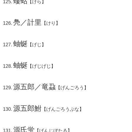
螻蛄
【けら】
鳧／計里
【けり】
蚰蜒
【げじ】
蚰蜒
【げじげじ】
源五郎／竜蝨
【げんごろう】
源五郎鮒
【げんごろうぶな】
源氏蛍
【げんじぼたる】