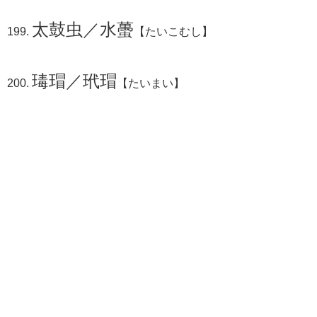
太鼓虫／水蠆
【たいこむし】
瑇瑁／玳瑁
【たいまい】