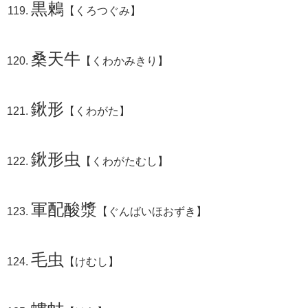
黒鶫
【くろつぐみ】
桑天牛
【くわかみきり】
鍬形
【くわがた】
鍬形虫
【くわがたむし】
軍配酸漿
【ぐんばいほおずき】
毛虫
【けむし】