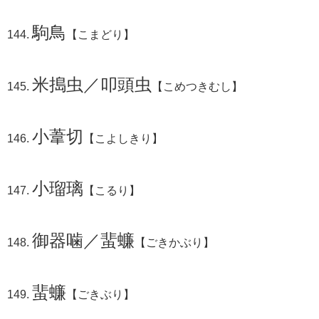
駒鳥
【こまどり】
米搗虫／叩頭虫
【こめつきむし】
小葦切
【こよしきり】
小瑠璃
【こるり】
御器噛／蜚蠊
【ごきかぶり】
蜚蠊
【ごきぶり】