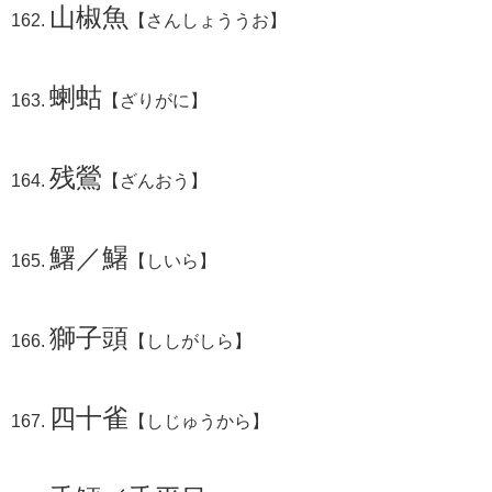
山椒魚
【さんしょううお】
蝲蛄
【ざりがに】
残鶯
【ざんおう】
鱰／鱪
【しいら】
獅子頭
【ししがしら】
四十雀
【しじゅうから】